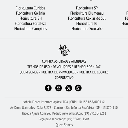
CESTA DE CHOCOLATE
URSO DE PELÚCIA
BUQUÊ DE 12 ROSAS VERMELHAS
Floricultura Curitiba
Floricultura SP
Floricultura Goiânia
Floricultura Blumenau
F
RAMALHETE DE FLORES
FLORICULTURA SÃO BERNARDO DO CAMPO
Floricultura BH
Floricultura Caxias do Sul
F
Floricultura Fortaleza
Floricultura RJ
Flor
FLORICULTURA BELÉM
FLORICULTURA RIBEIRÃO PRETO
Floricultura Campinas
Floricultura Sorocaba
FLORICULTURA NITERÓI
ROSAS AMARELAS
ROSAS BRANCAS
FLORICULTURA BH
BUQUÊS DE FLORES
FLORES VERMELHAS
FLORICULTURA CAMPINAS
COROA DE FLORES
FLORICULTURA GUARULHOS
CONFIRA AS CIDADES ATENDIDAS
TERMOS DE USO
•
DEVOLUÇÕES E REEMBOLSOS
•
SAC
ARRANJO DE FLORES
LÍRIO
FLORICULTURA RECIFE
QUEM SOMOS
•
POLÍTICA DE PRIVACIDADE
•
POLÍTICA DE COOKIES
CORPORATIVO
FLORICULTURA CURITIBA
FLORICULTURA GOIÂNIA
BUQUÊ DE ROSAS VERMELHAS
FLORICULTURA JOÃO PESSOA
FLORICULTURA SALVADOR
FLORICULTURA SP
Isabela Flores Intermediações LTDA | CNPJ: 10.158.838/0001-61
Av Dona Gertrudes - Sala 2, 273 - Centro - São João da Boa Vista - SP - 13.870-110
Receba Ajuda Com Seu Pedido pelo WhatsApp: (19) 99150-8261
Peça pelo WhatsApp: (19) 98605-1504
Quem Somos