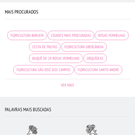
MAIS PROCURADOS
FLORICULTURA BARUERI
CIDADES MAIS PROCURADAS
ROSAS VERMELHAS
CESTA DE FRUTAS
FLORICULTURA UBERLÂNDIA
BUQUÊ DE 20 ROSAS VERMELHAS
ORQUÍDEAS
FLORICULTURA SÃO JOSÉ DOS CAMPOS
FLORICULTURA SANTO ANDRÉ
FLORES DO CAMPO
FLORICULTURA RJ
MAIS BUSCADOS
FLORES
VER MAIS
FLORICULTURA SANTOS
FLORICULTURA BRASÍLIA
FLORICULTURA FORTALEZA
VIOLETA
FLORICULTURA JUNDIAÍ
FLORICULTURA OSASCO
PALAVRAS MAIS BUSCADAS
FLORICULTURA MANAUS
FLORES COLORIDAS
FLORICULTURA PORTO ALEGRE
FLORES BRANCAS
ROSAS
CESTA DE CAFÉ DA MANHÃ