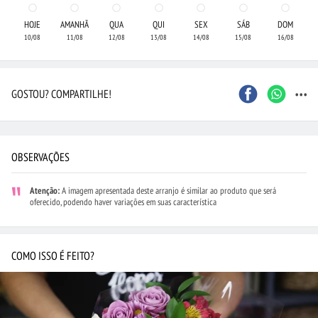
HOJE
AMANHÃ
QUA
QUI
SEX
SÁB
DOM
10/08
11/08
12/08
13/08
14/08
15/08
16/08
...
GOSTOU? COMPARTILHE!
OBSERVAÇÕES
Atenção:
A imagem apresentada deste arranjo é similar ao produto que será
oferecido, podendo haver variações em suas característica
COMO ISSO É FEITO?