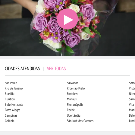
CIDADES ATENDIDAS
|
VER TODAS
São Paulo
Salvador
Soro
Rio de Janeiro
Ribeirão Preto
Vitór
Brasília
Fortaleza
Niter
Curitiba
Manaus
Sant
Belo Horizonte
Florianópolis
Vila
Porto Alegre
Recife
Mari
Campinas
Uberlândia
Bel
Goiânia
São José dos Campos
Jund