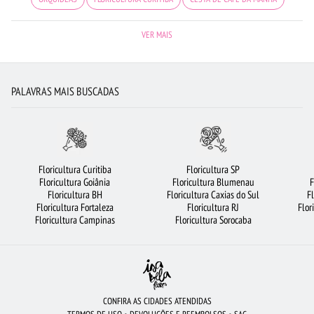
FLORICULTURA SANTOS
FLORICULTURA SÃO JOSÉ DOS CAMPOS
VER MAIS
ROSAS AMARELAS
FLORICULTURA BH
FLORES VERMELHAS
FLORICULTURA OSASCO
FLORICULTURA GOIÂNIA
PALAVRAS MAIS BUSCADAS
BUQUÊ DE ROSAS VERMELHAS
FLORES
BUQUÊ DE 20 ROSAS VERMELHAS
FLORICULTURA NITERÓI
FLORICULTURA MANAUS
FLORICULTURA CAMPINAS
FLORICULTURA BARUERI
FLORES DO CAMPO
FLORICULTURA BELÉM
Floricultura Curitiba
Floricultura SP
Floricultura Goiânia
Floricultura Blumenau
F
CESTA DE CHOCOLATE
FLORES COLORIDAS
FLORICULTURA JUNDIAÍ
Floricultura BH
Floricultura Caxias do Sul
F
Floricultura Fortaleza
Floricultura RJ
Flor
ROSAS VERMELHAS
FLORICULTURA PORTO ALEGRE
ARRANJO DE FLORES
Floricultura Campinas
Floricultura Sorocaba
CESTA DE FRUTAS
FLORICULTURA SANTO ANDRÉ
FLORICULTURA GUARULHOS
FLORES BRANCAS
MAIS BUSCADOS
FLORICULTURA SÃO BERNARDO DO CAMPO
FLORICULTURA RIBEIRÃO PRETO
CONFIRA AS CIDADES ATENDIDAS