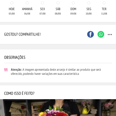
HOJE
AMANHÃ
SEX
SÁB
DOM
SEG
TER
05/08
06/08
07/08
08/08
09/08
10/08
11/08
...
GOSTOU? COMPARTILHE!
OBSERVAÇÕES
Atenção:
A imagem apresentada deste arranjo é similar ao produto que será
oferecido, podendo haver variações em suas característica
COMO ISSO É FEITO?