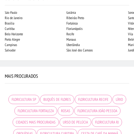
São Paulo
Goiânia
Soro
Rio de Janeiro
Ribeirão Preto
Sant
Brasília
Fortaleza
Vitór
Curitiba
Florianópolis
Niter
Belo Horizonte
Recife
Vila
Porto Alegre
Manaus
Bel
Campinas
Uberlândia
Mari
Salvador
São José dos Campos
Jund
MAIS PROCURADOS
FLORICULTURA SP
BUQUÊS DE FLORES
FLORICULTURA RECIFE
LÍRIO
FLORICULTURA FORTALEZA
ROSAS
FLORICULTURA JOÃO PESSOA
CIDADES MAIS PROCURADAS
URSO DE PELÚCIA
FLORICULTURA RJ
ORQUÍDEAS
FLORICULTURA CURITIBA
CESTA DE CAFÉ DA MANHÃ