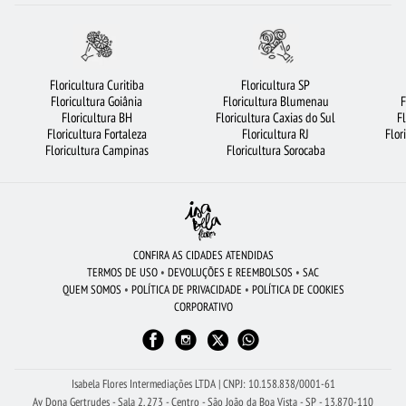
CESTA DE CAFÉ DA MANHÃ
CESTA DE FRUTAS
FLORICULTURA GUARULHOS
FLORICULTURA RJ
CESTA DE CHOCOLATE
FLORICULTURA GOIÂNIA
CIDADES MAIS PROCURADAS
FLORICULTURA JUNDIAÍ
FLORES VERMELHAS
Floricultura Curitiba
Floricultura SP
Floricultura Goiânia
Floricultura Blumenau
F
FLORES BRANCAS
BUQUÊ DE 12 ROSAS VERMELHAS
BUQUÊS DE FLORES
Floricultura BH
Floricultura Caxias do Sul
F
Floricultura Fortaleza
Floricultura RJ
Flor
FLORICULTURA FORTALEZA
VIOLETA
COROA DE FLORES
Floricultura Campinas
Floricultura Sorocaba
FLORICULTURA PORTO ALEGRE
FLORICULTURA JOÃO PESSOA
FLORICULTURA SANTO ANDRÉ
FLORES DO CAMPO
FLORICULTURA CURITIBA
BUQUÊ DE ROSAS VERMELHAS
MAIS BUSCADOS
FLORICULTURA SANTOS
CONFIRA AS CIDADES ATENDIDAS
TERMOS DE USO
•
DEVOLUÇÕES E REEMBOLSOS
•
SAC
FLORICULTURA MANAUS
FLORICULTURA OSASCO
ARRANJO DE FLORES
QUEM SOMOS
•
POLÍTICA DE PRIVACIDADE
•
POLÍTICA DE COOKIES
CORPORATIVO
ROSAS
FLORICULTURA RECIFE
FLORES COLORIDAS
FLORES
FLORICULTURA BH
ORQUÍDEAS
Isabela Flores Intermediações LTDA | CNPJ: 10.158.838/0001-61
Av Dona Gertrudes - Sala 2, 273 - Centro - São João da Boa Vista - SP - 13.870-110