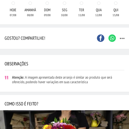
HOJE
AMANHÃ
DOM
SEG
TER
QUA
QUI
07/08
08/08
09/08
10/08
11/08
12/08
13/08
...
GOSTOU? COMPARTILHE!
OBSERVAÇÕES
Atenção:
A imagem apresentada deste arranjo é similar ao produto que será
oferecido, podendo haver variações em suas característica
COMO ISSO É FEITO?