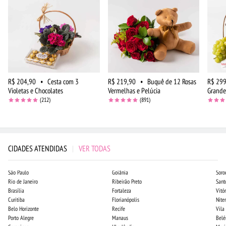
R$ 204,90
•
Cesta com 3
R$ 219,90
•
Buquê de 12 Rosas
R$ 299
Violetas e Chocolates
Vermelhas e Pelúcia
Grande
(212)
(891)
CIDADES ATENDIDAS
|
VER TODAS
São Paulo
Goiânia
Soro
Rio de Janeiro
Ribeirão Preto
Sant
Brasília
Fortaleza
Vitór
Curitiba
Florianópolis
Niter
Belo Horizonte
Recife
Vila
Porto Alegre
Manaus
Bel