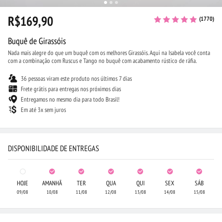
R$169,90
(1770)
Buquê de Girassóis
Nada mais alegre do que um buquê com os melhores Girassóis. Aqui na Isabela você conta
com a combinação com Ruscus e Tango no buquê com acabamento rústico de ráfia.
36 pessoas viram este produto nos últimos 7 dias
Frete grátis para entregas nos próximos dias
Entregamos no mesmo dia para todo Brasil!
Em até 3x sem juros
DISPONIBILIDADE DE ENTREGAS
HOJE
AMANHÃ
TER
QUA
QUI
SEX
SÁB
09/08
10/08
11/08
12/08
13/08
14/08
15/08