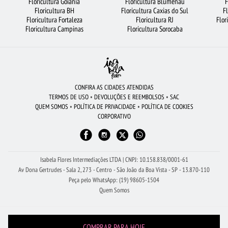
Floricultura Goiânia
Floricultura Blumenau
F
LÍRIO
FLORICULTURA RJ
FLORICULTURA PORTO ALEGRE
Floricultura BH
Floricultura Caxias do Sul
F
Floricultura Fortaleza
Floricultura RJ
Flor
CESTA DE FRUTAS
FLORICULTURA BH
URSO DE PELÚCIA
Floricultura Campinas
Floricultura Sorocaba
CIDADES MAIS PROCURADAS
RAMALHETE DE FLORES
BUQUÊS DE FLORES
FLORICULTURA MANAUS
FLORICULTURA UBERLÂNDIA
FLORES VERMELHAS
FLORICULTURA JUNDIAÍ
FLORICULTURA SANTO ANDRÉ
FLORES COLORIDAS
CONFIRA AS CIDADES ATENDIDAS
TERMOS DE USO
•
DEVOLUÇÕES E REEMBOLSOS
•
SAC
CESTA DE CHOCOLATE
FLORICULTURA SANTOS
ROSAS AMARELAS
QUEM SOMOS
•
POLÍTICA DE PRIVACIDADE
•
POLÍTICA DE COOKIES
CORPORATIVO
FLORICULTURA SP
FLORICULTURA OSASCO
ROSAS
FLORICULTURA RIBEIRÃO PRETO
Isabela Flores Intermediações LTDA | CNPJ: 10.158.838/0001-61
Av Dona Gertrudes - Sala 2, 273 - Centro - São João da Boa Vista - SP - 13.870-110
Peça pelo WhatsApp: (19) 98605-1504
Quem Somos
COMPRAR PARA HOJE