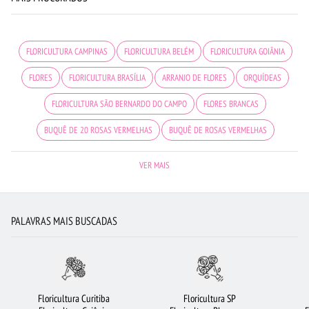
FLORICULTURA CAMPINAS
FLORICULTURA BELÉM
FLORICULTURA GOIÂNIA
FLORES
FLORICULTURA BRASÍLIA
ARRANJO DE FLORES
ORQUÍDEAS
FLORICULTURA SÃO BERNARDO DO CAMPO
FLORES BRANCAS
BUQUÊ DE 20 ROSAS VERMELHAS
BUQUÊ DE ROSAS VERMELHAS
FLORES DO CAMPO
FLORICULTURA SALVADOR
FLORICULTURA NITERÓI
VER MAIS
FLORICULTURA RECIFE
BUQUÊ DE 12 ROSAS VERMELHAS
VIOLETA
CESTA DE CAFÉ DA MANHÃ
COROA DE FLORES
FLORICULTURA CURITIBA
PALAVRAS MAIS BUSCADAS
ROSAS BRANCAS
MAIS BUSCADOS
FLORICULTURA GUARULHOS
FLORICULTURA BARUERI
FLORICULTURA SÃO JOSÉ DOS CAMPOS
ROSAS VERMELHAS
FLORICULTURA JOÃO PESSOA
FLORICULTURA FORTALEZA
Floricultura Curitiba
Floricultura SP