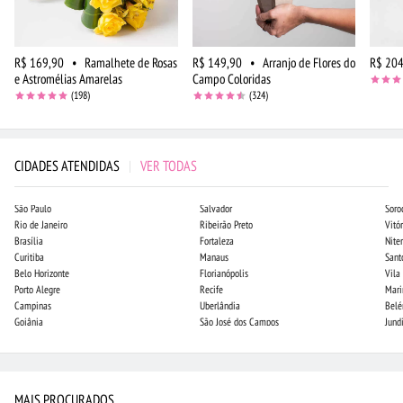
R$ 169,90
•
Ramalhete de Rosas
R$ 149,90
•
Arranjo de Flores do
R$ 204
e Astromélias Amarelas
Campo Coloridas
(198)
(324)
CIDADES ATENDIDAS
|
VER TODAS
São Paulo
Salvador
Soro
Rio de Janeiro
Ribeirão Preto
Vitór
Brasília
Fortaleza
Niter
Curitiba
Manaus
Sant
Belo Horizonte
Florianópolis
Vila
Porto Alegre
Recife
Mari
Campinas
Uberlândia
Bel
Goiânia
São José dos Campos
Jund
MAIS PROCURADOS