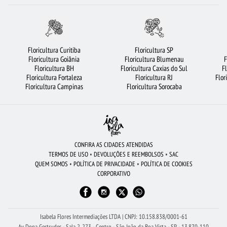
ORQUÍDEAS
FLORICULTURA BARUERI
FLORES BRANCAS
ROSAS
FLORICULTURA RECIFE
FLORICULTURA GUARULHOS
RAMALHETE DE FLORES
FLORICULTURA SÃO BERNARDO DO CAMPO
FLORICULTURA JOÃO PESSOA
Floricultura Curitiba
Floricultura SP
Floricultura Goiânia
Floricultura Blumenau
F
ROSAS AMARELAS
FLORES VERMELHAS
BUQUÊS DE FLORES
Floricultura BH
Floricultura Caxias do Sul
F
Floricultura Fortaleza
Floricultura RJ
Flor
BUQUÊ DE 20 ROSAS VERMELHAS
FLORICULTURA BELÉM
Floricultura Campinas
Floricultura Sorocaba
FLORICULTURA MANAUS
FLORICULTURA OSASCO
CIDADES MAIS PROCURADAS
VIOLETA
FLORICULTURA GOIÂNIA
FLORICULTURA SP
FLORICULTURA BRASÍLIA
FLORICULTURA UBERLÂNDIA
CONFIRA AS CIDADES ATENDIDAS
TERMOS DE USO
•
DEVOLUÇÕES E REEMBOLSOS
•
SAC
ROSAS VERMELHAS
BUQUÊ DE 12 ROSAS VERMELHAS
QUEM SOMOS
•
POLÍTICA DE PRIVACIDADE
•
POLÍTICA DE COOKIES
CORPORATIVO
CESTA DE CAFÉ DA MANHÃ
ARRANJO DE FLORES
COROA DE FLORES
ROSAS BRANCAS
MAIS BUSCADOS
LÍRIO
URSO DE PELÚCIA
BUQUÊ DE ROSAS VERMELHAS
FLORES COLORIDAS
Isabela Flores Intermediações LTDA | CNPJ: 10.158.838/0001-61
Av Dona Gertrudes - Sala 2, 273 - Centro - São João da Boa Vista - SP - 13.870-110