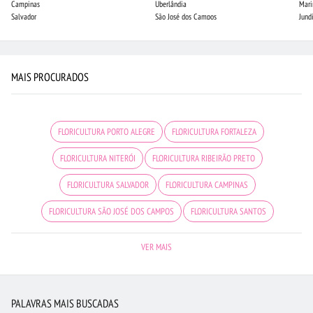
Campinas
Uberlândia
Mari
Salvador
São José dos Campos
Jund
MAIS PROCURADOS
FLORICULTURA PORTO ALEGRE
FLORICULTURA FORTALEZA
FLORICULTURA NITERÓI
FLORICULTURA RIBEIRÃO PRETO
FLORICULTURA SALVADOR
FLORICULTURA CAMPINAS
FLORICULTURA SÃO JOSÉ DOS CAMPOS
FLORICULTURA SANTOS
FLORES DO CAMPO
FLORICULTURA SANTO ANDRÉ
CESTA DE FRUTAS
VER MAIS
FLORES
FLORICULTURA BH
FLORICULTURA JUNDIAÍ
FLORICULTURA CURITIBA
FLORICULTURA RJ
CESTA DE CHOCOLATE
PALAVRAS MAIS BUSCADAS