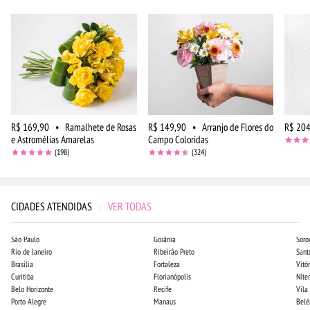
R$ 169,90
•
Ramalhete de Rosas
R$ 149,90
•
Arranjo de Flores do
R$ 204
e Astromélias Amarelas
Campo Coloridas
(198)
(324)
CIDADES ATENDIDAS
|
VER TODAS
São Paulo
Goiânia
Soro
Rio de Janeiro
Ribeirão Preto
Sant
Brasília
Fortaleza
Vitór
Curitiba
Florianópolis
Niter
Belo Horizonte
Recife
Vila
Porto Alegre
Manaus
Bel