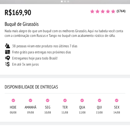
R$169,90
(1764)
Buquê de Girassóis
Nada mais alegre do que um buquê com os melhores Girassóis. Aqui na Isabela você conta
com a combinação com Ruscus e Tango no buquê com acabamento rústico de ráfia.
38 pessoas viram este produto nos últimos 7 dias
Frete grátis para entregas nos próximos dias
Entregamos hoje para todo Brasil!
Em até 3x sem juros
DISPONIBILIDADE DE ENTREGAS
HOJE
AMANHÃ
SEG
TER
QUA
QUI
SEX
08/08
09/08
10/08
11/08
12/08
13/08
14/08