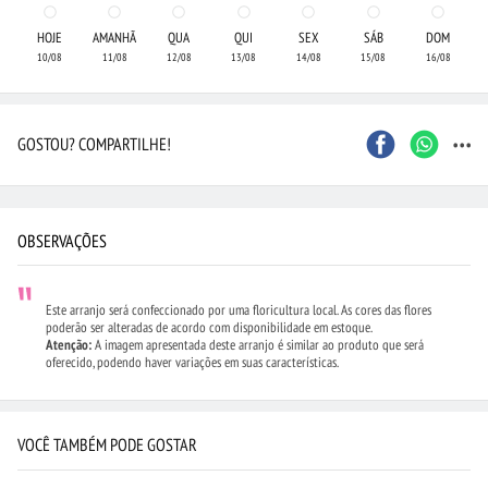
HOJE
AMANHÃ
QUA
QUI
SEX
SÁB
DOM
10/08
11/08
12/08
13/08
14/08
15/08
16/08
...
GOSTOU? COMPARTILHE!
OBSERVAÇÕES
Este arranjo será confeccionado por uma floricultura local. As cores das flores
poderão ser alteradas de acordo com disponibilidade em estoque.
Atenção:
A imagem apresentada deste arranjo é similar ao produto que será
oferecido, podendo haver variações em suas características.
VOCÊ TAMBÉM PODE GOSTAR