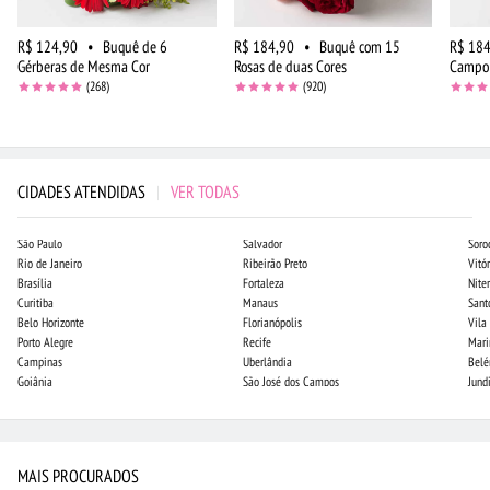
R$ 124,90
•
Buquê de 6
R$ 184,90
•
Buquê com 15
R$ 184
Gérberas de Mesma Cor
Rosas de duas Cores
Campo 
(268)
(920)
CIDADES ATENDIDAS
|
VER TODAS
São Paulo
Salvador
Soro
Rio de Janeiro
Ribeirão Preto
Vitór
Brasília
Fortaleza
Niter
Curitiba
Manaus
Sant
Belo Horizonte
Florianópolis
Vila
Porto Alegre
Recife
Mari
Campinas
Uberlândia
Bel
Goiânia
São José dos Campos
Jund
MAIS PROCURADOS