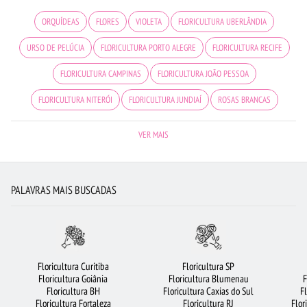
ORQUÍDEAS
FLORES
VIOLETA
FLORICULTURA UBERLÂNDIA
URSO DE PELÚCIA
FLORICULTURA PORTO ALEGRE
FLORICULTURA RECIFE
FLORICULTURA CAMPINAS
FLORICULTURA JOÃO PESSOA
FLORICULTURA NITERÓI
FLORICULTURA JUNDIAÍ
ROSAS BRANCAS
FLORES DO CAMPO
FLORICULTURA BARUERI
FLORICULTURA GUARULHOS
VER MAIS
ROSAS VERMELHAS
FLORES VERMELHAS
CESTA DE CAFÉ DA MANHÃ
FLORICULTURA SÃO BERNARDO DO CAMPO
RAMALHETE DE FLORES
PALAVRAS MAIS BUSCADAS
MAIS BUSCADOS
CESTA DE FRUTAS
BUQUÊS DE FLORES
FLORICULTURA SP
FLORICULTURA SANTOS
FLORES BRANCAS
FLORICULTURA BRASÍLIA
FLORICULTURA RIBEIRÃO PRETO
Floricultura Curitiba
Floricultura SP
Floricultura Goiânia
Floricultura Blumenau
F
CESTA DE CHOCOLATE
ROSAS AMARELAS
LÍRIO
Floricultura BH
Floricultura Caxias do Sul
F
Floricultura Fortaleza
Floricultura RJ
Flor