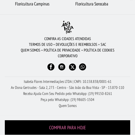
FLORICULTURA SANTO ANDRÉ
FLORICULTURA SÃO JOSÉ DOS CAMPOS
Floricultura Campinas
Floricultura Sorocaba
FLORICULTURA OSASCO
FLORICULTURA BH
BUQUÊ DE 12 ROSAS VERMELHAS
ARRANJO DE FLORES
ROSAS
COROA DE FLORES
FLORICULTURA RJ
FLORICULTURA BELÉM
CONFIRA AS CIDADES ATENDIDAS
TERMOS DE USO
•
DEVOLUÇÕES E REEMBOLSOS
•
SAC
BUQUÊ DE 20 ROSAS VERMELHAS
FLORICULTURA FORTALEZA
QUEM SOMOS
•
POLÍTICA DE PRIVACIDADE
•
POLÍTICA DE COOKIES
CORPORATIVO
FLORICULTURA SALVADOR
BUQUÊ DE ROSAS VERMELHAS
FLORICULTURA GOIÂNIA
CIDADES MAIS PROCURADAS
FLORICULTURA CURITIBA
FLORICULTURA MANAUS
FLORES COLORIDAS
Isabela Flores Intermediações LTDA | CNPJ: 10.158.838/0001-61
Av Dona Gertrudes - Sala 2, 273 - Centro - São João da Boa Vista - SP - 13.870-110
Receba Ajuda Com Seu Pedido pelo WhatsApp: (19) 99150-8261
Peça pelo WhatsApp: (19) 98605-1504
Quem Somos
COMPRAR PARA HOJE