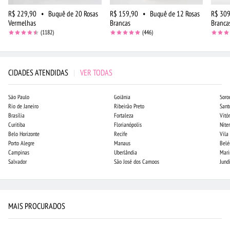
R$ 229,90
•
Buquê de 20 Rosas
R$ 159,90
•
Buquê de 12 Rosas
R$ 309
Vermelhas
Brancas
Branca
(1182)
(446)
CIDADES ATENDIDAS
|
VER TODAS
São Paulo
Goiânia
Soro
Rio de Janeiro
Ribeirão Preto
Sant
Brasília
Fortaleza
Vitór
Curitiba
Florianópolis
Niter
Belo Horizonte
Recife
Vila
Porto Alegre
Manaus
Bel
Campinas
Uberlândia
Mari
Salvador
São José dos Campos
Jund
MAIS PROCURADOS