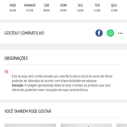
HOJE
AMANHÃ
SÁB
DOM
SEG
TER
QUA
06/08
07/08
08/08
09/08
10/08
11/08
12/08
...
GOSTOU? COMPARTILHE!
OBSERVAÇÕES
Este arranjo será confeccionado por uma floricultura local. As cores das flores
poderão ser alteradas de acordo com disponibilidade em estoque.
Atenção:
A imagem apresentada deste arranjo é similar ao produto que será
oferecido, podendo haver variações em suas características.
VOCÊ TAMBÉM PODE GOSTAR