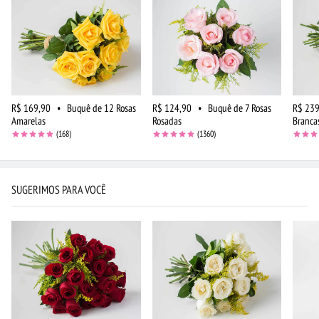
R$ 169,90
•
Buquê de 12 Rosas
R$ 124,90
•
Buquê de 7 Rosas
R$ 239
Amarelas
Rosadas
Branca
(168)
(1360)
SUGERIMOS PARA VOCÊ