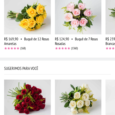
R$ 169,90
•
Buquê de 12 Rosas
R$ 124,90
•
Buquê de 7 Rosas
R$ 239
Amarelas
Rosadas
Branca
(168)
(1360)
SUGERIMOS PARA VOCÊ