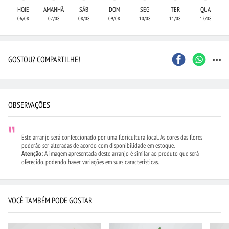
HOJE
AMANHÃ
SÁB
DOM
SEG
TER
QUA
06/08
07/08
08/08
09/08
10/08
11/08
12/08
...
GOSTOU? COMPARTILHE!
OBSERVAÇÕES
Este arranjo será confeccionado por uma floricultura local. As cores das flores
poderão ser alteradas de acordo com disponibilidade em estoque.
Atenção:
A imagem apresentada deste arranjo é similar ao produto que será
oferecido, podendo haver variações em suas características.
VOCÊ TAMBÉM PODE GOSTAR