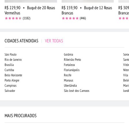
R$ 229,90
•
Buquê de 20 Rosas
R$ 159,90
•
Buquê de 12 Rosas
R$ 309
Vermelhas
Brancas
Branca
(1182)
(446)
CIDADES ATENDIDAS
|
VER TODAS
São Paulo
Goiânia
Soro
Rio de Janeiro
Ribeirão Preto
Sant
Brasília
Fortaleza
Vitór
Curitiba
Florianópolis
Niter
Belo Horizonte
Recife
Vila
Porto Alegre
Manaus
Bel
Campinas
Uberlândia
Mari
Salvador
São José dos Campos
Jund
MAIS PROCURADOS