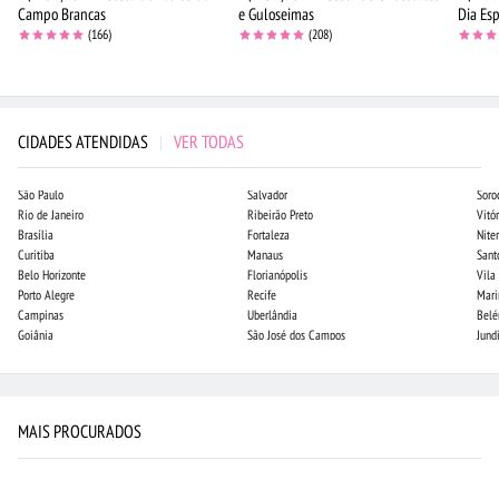
Campo Brancas
e Guloseimas
Dia Esp
(166)
(208)
CIDADES ATENDIDAS
|
VER TODAS
São Paulo
Salvador
Soro
Rio de Janeiro
Ribeirão Preto
Vitór
Brasília
Fortaleza
Niter
Curitiba
Manaus
Sant
Belo Horizonte
Florianópolis
Vila
Porto Alegre
Recife
Mari
Campinas
Uberlândia
Bel
Goiânia
São José dos Campos
Jund
MAIS PROCURADOS