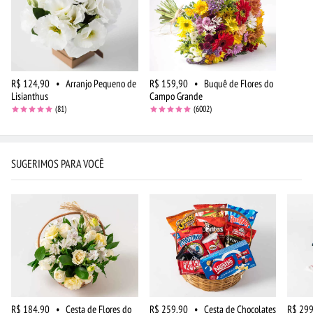
R$ 124,90
•
Arranjo Pequeno de
R$ 159,90
•
Buquê de Flores do
Lisianthus
Campo Grande
(81)
(6002)
SUGERIMOS PARA VOCÊ
R$ 184,90
•
Cesta de Flores do
R$ 259,90
•
Cesta de Chocolates
R$ 299