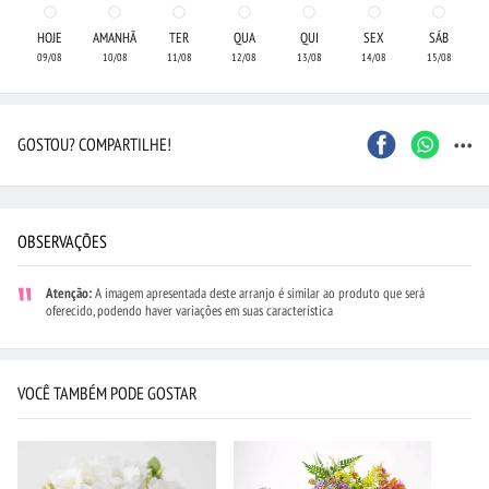
HOJE
AMANHÃ
TER
QUA
QUI
SEX
SÁB
09/08
10/08
11/08
12/08
13/08
14/08
15/08
...
GOSTOU? COMPARTILHE!
OBSERVAÇÕES
Atenção:
A imagem apresentada deste arranjo é similar ao produto que será
oferecido, podendo haver variações em suas característica
VOCÊ TAMBÉM PODE GOSTAR