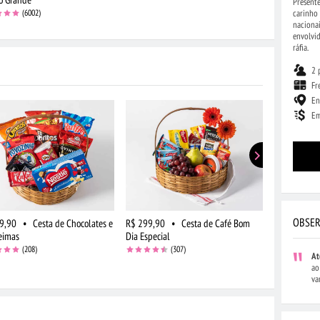
Presente
carinho 
(6002)
nacionai
envolvi
ráfia.
2 
Fr
En
Em
OBSER
9,90
•
Cesta de Chocolates e
R$ 299,90
•
Cesta de Café Bom
R$ 264,90
eimas
Dia Especial
Flores do C
Chocolate
(208)
(307)
At
ao
va