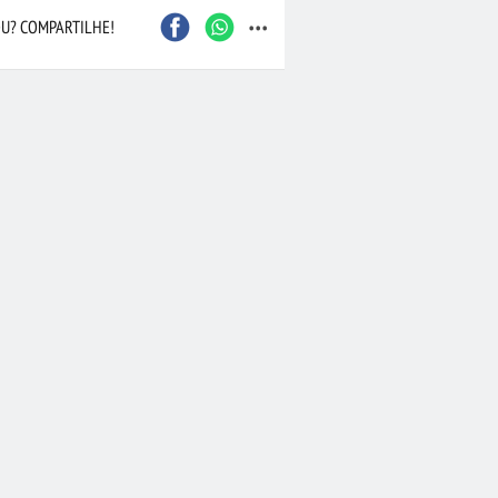
...
U? COMPARTILHE!
Caxias do Sul
São Bernardo do Camp
Contagem
Maceió
Joinville
Santo André
Barueri
Cascavel
Osasco
Itajaí
Nova Iguaçu
Taubaté
 Preto
Bauru
Aracaju
Marília
Macaé