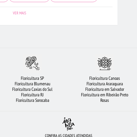
TOS
ROSAS AMARELAS
FLORICULTURA SP
MAIS BUSCADOS
VER MAIS
FLORICULTURA JUNDIAÍ
LÍRIO
ORQUÍDEAS
CESTA DE FRUTAS
UQUÊ DE 12 ROSAS VERMELHAS
FLORICULTURA CAMPINAS
RES BRANCAS
FLORES COLORIDAS
FLORICULTURA BARUERI
ULTURA NITERÓI
ROSAS BRANCAS
FLORICULTURA PORTO ALEGRE
ORICULTURA BH
FLORICULTURA CURITIBA
URSO DE PELÚCIA
Floricultura SP
Floricultura Canoas
URA OSASCO
CESTA DE CHOCOLATE
ROSAS VERMELHAS
Floricultura Blumenau
Floricultura Araraquara
Floricultura Caxias do Sul
Floricultura em Salvador
BUQUÊ DE 20 ROSAS VERMELHAS
FLORICULTURA GOIÂNIA
ROSAS
Floricultura RJ
Floricultura em Ribeirão Preto
Floricultura Sorocaba
Rosas
CONFIRA AS CIDADES ATENDIDAS