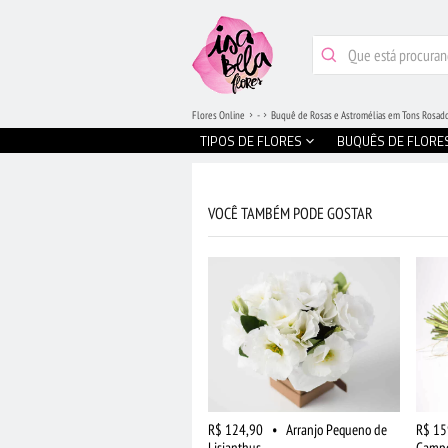
Flores Online
-
Buquê de Rosas e Astromélias em Tons Rosad
TIPOS DE FLORES
BUQUÊS DE FLORE
VOCÊ TAMBÉM PODE GOSTAR
R$ 124,90
•
Arranjo Pequeno de
R$ 15
Lisianthus
Campo