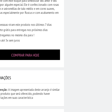
ie com este buquê para simbolizar seu amor e seu
por alguém especial. Ele é confeccionado com rosas
s e astromélias de talo médio e em cores suaves,
das especialmente por Ruscus e com acabamento em
pessoas viram este produto nos últimos 7 dias
ete grátis para entregas nos próximos dias
tregamos no mesmo dia para !
 até 3x sem juros
COMPRAR PARA HOJE
VAÇÕES
•
Arranjo Mediano de
R$ 274,90
•
Buquê Grande de
ampo Coloridas e
Flores do Campo Coloridas e
Chocolate
enção:
A imagem apresentada deste arranjo é similar
(69)
(160)
 produto que será oferecido, podendo haver
riações em suas característica