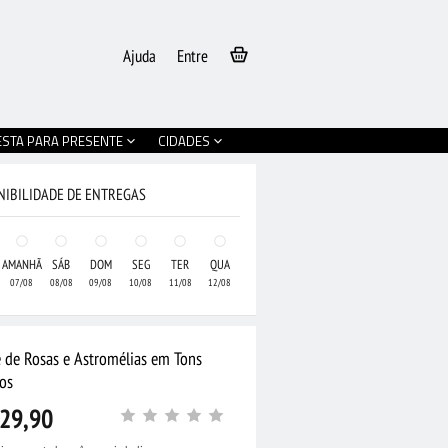
Ajuda
Entre
ESTA PARA PRESENTE
CIDADES
NIBILIDADE DE ENTREGAS
AMANHÃ
SÁB
DOM
SEG
TER
QUA
07/08
08/08
09/08
10/08
11/08
12/08
 de Rosas e Astromélias em Tons
os
29,90