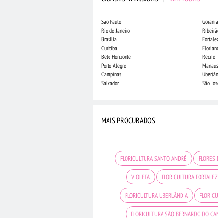
São Paulo
Goiânia
Rio de Janeiro
Ribeirã
Brasília
Fortale
Curitiba
Florian
Belo Horizonte
Recife
Porto Alegre
Manaus
Campinas
Uberlân
Salvador
São Jo
MAIS PROCURADOS
FLORICULTURA SANTO ANDRÉ
FLORES
VIOLETA
FLORICULTURA FORTALEZ
FLORICULTURA UBERLÂNDIA
FLORIC
FLORICULTURA SÃO BERNARDO DO C