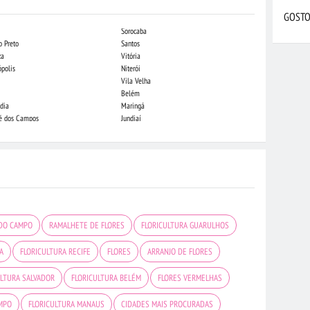
GOSTO
Sorocaba
Campo Grande
o Preto
Santos
Indaiatuba
za
Vitória
Londrina
ópolis
Niterói
Piracicaba
Vila Velha
Juiz de Fora
Belém
São Luis
dia
Maringá
São José do Rio
sé dos Campos
Jundiaí
João Pessoa
 DO CAMPO
RAMALHETE DE FLORES
FLORICULTURA GUARULHOS
A
FLORICULTURA RECIFE
FLORES
ARRANJO DE FLORES
ULTURA SALVADOR
FLORICULTURA BELÉM
FLORES VERMELHAS
AMPO
FLORICULTURA MANAUS
CIDADES MAIS PROCURADAS