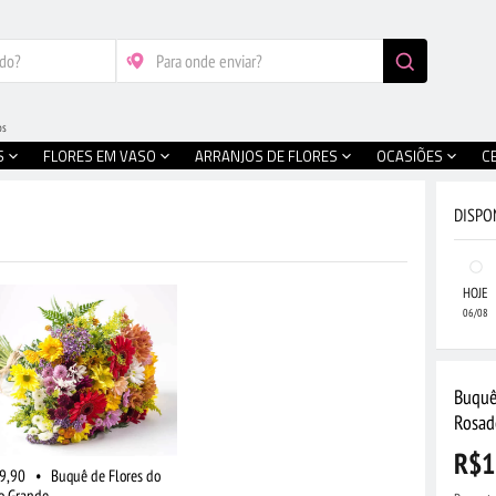
os
S
FLORES EM VASO
ARRANJOS DE FLORES
OCASIÕES
C
DISPO
HOJE
06/08
Buquê
Rosad
R$1
9,90
•
Buquê de Flores do
 Grande