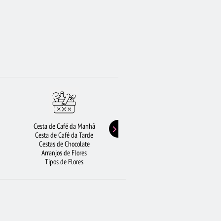
Cesta de Café da Manhã
Buquê de Girassol
Cesta de Café da Tarde
Presentes de Aniversário
Cestas de Chocolate
Buquê de Rosas Vermelhas
Arranjos de Flores
Rosas Amarelas
Tipos de Flores
Lírios