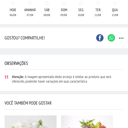
HOJE
AMANHÃ
SÁB
DOM
SEG
TER
QUA
06/08
07/08
08/08
09/08
10/08
11/08
12/08
...
GOSTOU? COMPARTILHE!
OBSERVAÇÕES
Atenção:
A imagem apresentada deste arranjo é similar ao produto que será
oferecido, podendo haver variações em suas característica
VOCÊ TAMBÉM PODE GOSTAR