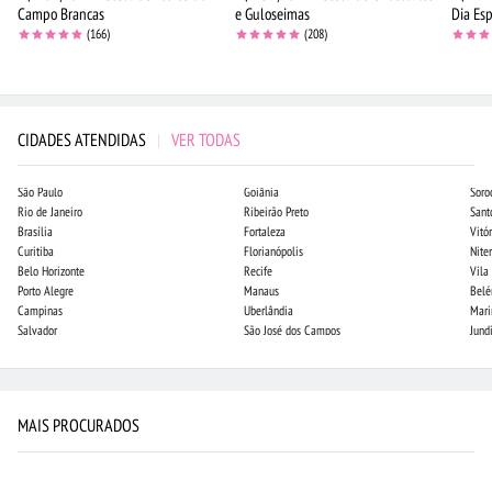
Campo Brancas
e Guloseimas
Dia Esp
(166)
(208)
CIDADES ATENDIDAS
|
VER TODAS
São Paulo
Goiânia
Soro
Rio de Janeiro
Ribeirão Preto
Sant
Brasília
Fortaleza
Vitór
Curitiba
Florianópolis
Niter
Belo Horizonte
Recife
Vila
Porto Alegre
Manaus
Bel
Campinas
Uberlândia
Mari
Salvador
São José dos Campos
Jund
MAIS PROCURADOS