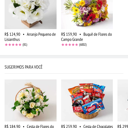
R$ 124,90
•
Arranjo Pequeno de
R$ 159,90
•
Buquê de Flores do
Lisianthus
Campo Grande
(81)
(6002)
SUGERIMOS PARA VOCÊ
R$ 184,90
•
Cesta de Flores do
R$ 259,90
•
Cesta de Chocolates
R$ 299