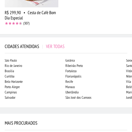
R$ 299,90
•
Cesta de Café Bom
Dia Especial
(307)
CIDADES ATENDIDAS
|
VER TODAS
São Paulo
Goiânia
Soro
Rio de Janeiro
Ribeirão Preto
Sant
Brasília
Fortaleza
Vitór
Curitiba
Florianópolis
Niter
Belo Horizonte
Recife
Vila
Porto Alegre
Manaus
Bel
Campinas
Uberlândia
Mari
Salvador
São José dos Campos
Jund
MAIS PROCURADOS