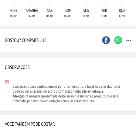
HOJE
AMANHÃ
SÁB
DOM
SEG
TER
QUA
06/08
07/08
08/08
09/08
10/08
11/08
12/08
...
GOSTOU? COMPARTILHE!
OBSERVAÇÕES
Este arranjo será confeccionado por uma floricultura local. As cores das flores
poderão ser alteradas de acordo com disponibilidade em estoque.
Atenção:
A imagem apresentada deste arranjo é similar ao produto que será
oferecido, podendo haver variações em suas características.
VOCÊ TAMBÉM PODE GOSTAR