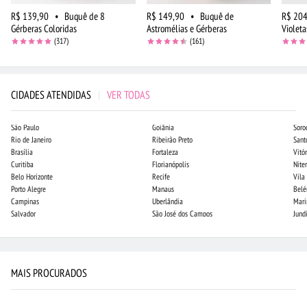
R$ 139,90
•
Buquê de 8
R$ 149,90
•
Buquê de
R$ 204
Gérberas Coloridas
Astromélias e Gérberas
Violeta
(317)
(161)
CIDADES ATENDIDAS
|
VER TODAS
São Paulo
Goiânia
Soro
Rio de Janeiro
Ribeirão Preto
Sant
Brasília
Fortaleza
Vitór
Curitiba
Florianópolis
Niter
Belo Horizonte
Recife
Vila
Porto Alegre
Manaus
Bel
Campinas
Uberlândia
Mari
Salvador
São José dos Campos
Jund
MAIS PROCURADOS