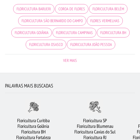
FLORICULTURA BARUERI
COROA DE FLORES
FLORICULTURA BELÉM
FLORICULTURA SÃO BERNARDO DO CAMPO
FLORES VERMELHAS
FLORICULTURA GOIÂNIA
FLORICULTURA CAMPINAS
FLORICULTURA BH
FLORICULTURA OSASCO
FLORICULTURA JOÃO PESSOA
FLORICULTURA SANTOS
ROSAS
FLORICULTURA CURITIBA
VER MAIS
FLORICULTURA RIBEIRÃO PRETO
FLORICULTURA GUARULHOS
CESTA DE CHOCOLATE
LÍRIO
FLORICULTURA UBERLÂNDIA
PALAVRAS MAIS BUSCADAS
FLORICULTURA RECIFE
FLORICULTURA BRASÍLIA
ORQUÍDEAS
CIDADES MAIS PROCURADAS
RAMALHETE DE FLORES
FLORES BRANCAS
FLORICULTURA FORTALEZA
BUQUÊS DE FLORES
URSO DE PELÚCIA
Floricultura Curitiba
Floricultura SP
Floricultura Goiânia
Floricultura Blumenau
F
BUQUÊ DE 20 ROSAS VERMELHAS
BUQUÊ DE ROSAS VERMELHAS
Floricultura BH
Floricultura Caxias do Sul
F
Floricultura Fortaleza
Floricultura RJ
Flor
FLORICULTURA SP
ROSAS AMARELAS
FLORICULTURA MANAUS