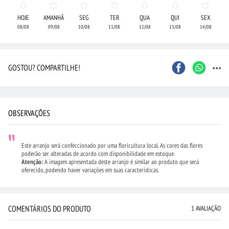
HOJE
AMANHÃ
SEG
TER
QUA
QUI
SEX
08/08
09/08
10/08
11/08
12/08
13/08
14/08
...
GOSTOU? COMPARTILHE!
OBSERVAÇÕES
Este arranjo será confeccionado por uma floricultura local. As cores das flores
poderão ser alteradas de acordo com disponibilidade em estoque.
Atenção:
A imagem apresentada deste arranjo é similar ao produto que será
oferecido, podendo haver variações em suas características.
COMENTÁRIOS DO PRODUTO
1 AVALIAÇÃO