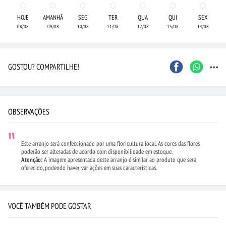
HOJE
AMANHÃ
SEG
TER
QUA
QUI
SEX
08/08
09/08
10/08
11/08
12/08
13/08
14/08
...
GOSTOU? COMPARTILHE!
OBSERVAÇÕES
Este arranjo será confeccionado por uma floricultura local. As cores das flores
poderão ser alteradas de acordo com disponibilidade em estoque.
Atenção:
A imagem apresentada deste arranjo é similar ao produto que será
oferecido, podendo haver variações em suas características.
VOCÊ TAMBÉM PODE GOSTAR