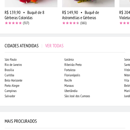
R$ 139,90
•
Buquê de 8
R$ 149,90
•
Buquê de
R$ 204
Gérberas Coloridas
Astromélias e Gérberas
Violeta
(317)
(161)
CIDADES ATENDIDAS
|
VER TODAS
São Paulo
Goiânia
Soro
Rio de Janeiro
Ribeirão Preto
Sant
Brasília
Fortaleza
Vitór
Curitiba
Florianópolis
Niter
Belo Horizonte
Recife
Vila
Porto Alegre
Manaus
Bel
Campinas
Uberlândia
Mari
Salvador
São José dos Campos
Jund
MAIS PROCURADOS