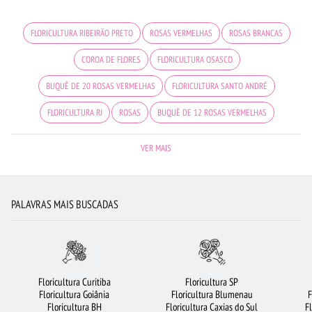
FLORICULTURA RIBEIRÃO PRETO
ROSAS VERMELHAS
ROSAS BRANCAS
COROA DE FLORES
FLORICULTURA OSASCO
BUQUÊ DE 20 ROSAS VERMELHAS
FLORICULTURA SANTO ANDRÉ
FLORICULTURA RJ
ROSAS
BUQUÊ DE 12 ROSAS VERMELHAS
ORQUÍDEAS
FLORICULTURA JUNDIAÍ
CESTA DE CHOCOLATE
VER MAIS
URSO DE PELÚCIA
FLORICULTURA MANAUS
ROSAS AMARELAS
FLORES DO CAMPO
LÍRIO
FLORICULTURA BARUERI
PALAVRAS MAIS BUSCADAS
FLORICULTURA SÃO JOSÉ DOS CAMPOS
FLORICULTURA BRASÍLIA
FLORES VERMELHAS
FLORICULTURA PORTO ALEGRE
CESTA DE FRUTAS
VIOLETA
FLORICULTURA UBERLÂNDIA
MAIS BUSCADOS
Floricultura Curitiba
Floricultura SP
Floricultura Goiânia
Floricultura Blumenau
F
FLORICULTURA SANTOS
FLORICULTURA CAMPINAS
FLORICULTURA SP
Floricultura BH
Floricultura Caxias do Sul
F