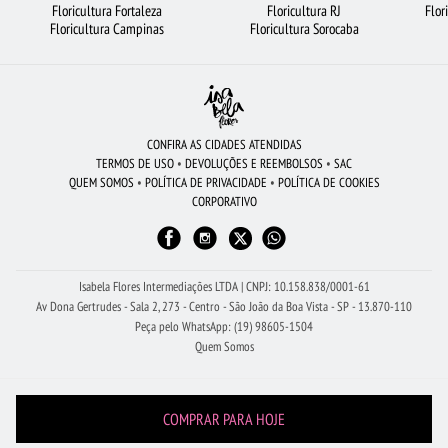
Floricultura Fortaleza
Floricultura RJ
Flor
BUQUÊS DE FLORES
FLORES BRANCAS
FLORICULTURA FORTALEZA
Floricultura Campinas
Floricultura Sorocaba
FLORICULTURA GOIÂNIA
CIDADES MAIS PROCURADAS
CESTA DE CAFÉ DA MANHÃ
FLORICULTURA JOÃO PESSOA
FLORICULTURA RECIFE
RAMALHETE DE FLORES
CONFIRA AS CIDADES ATENDIDAS
TERMOS DE USO
•
DEVOLUÇÕES E REEMBOLSOS
•
SAC
BUQUÊ DE ROSAS VERMELHAS
FLORICULTURA GUARULHOS
QUEM SOMOS
•
POLÍTICA DE PRIVACIDADE
•
POLÍTICA DE COOKIES
CORPORATIVO
FLORES COLORIDAS
ARRANJO DE FLORES
FLORICULTURA BELÉM
FLORICULTURA CURITIBA
FLORICULTURA SÃO BERNARDO DO CAMPO
FLORICULTURA SALVADOR
FLORES
FLORICULTURA BH
Isabela Flores Intermediações LTDA | CNPJ: 10.158.838/0001-61
Av Dona Gertrudes - Sala 2, 273 - Centro - São João da Boa Vista - SP - 13.870-110
FLORICULTURA NITERÓI
Peça pelo WhatsApp: (19) 98605-1504
Quem Somos
COMPRAR PARA HOJE