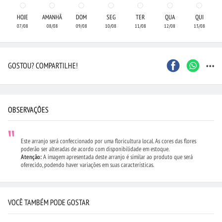
HOJE
AMANHÃ
DOM
SEG
TER
QUA
QUI
07/08
08/08
09/08
10/08
11/08
12/08
13/08
...
GOSTOU? COMPARTILHE!
OBSERVAÇÕES
Este arranjo será confeccionado por uma floricultura local. As cores das flores
poderão ser alteradas de acordo com disponibilidade em estoque.
Atenção:
A imagem apresentada deste arranjo é similar ao produto que será
oferecido, podendo haver variações em suas características.
VOCÊ TAMBÉM PODE GOSTAR