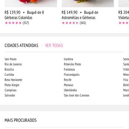
R$ 139,90
•
Buquê de 8
R$ 149,90
•
Buquê de
R$ 204
Gérberas Coloridas
Astromélias e Gérberas
Violeta
(317)
(161)
CIDADES ATENDIDAS
|
VER TODAS
São Paulo
Goiânia
Soro
Rio de Janeiro
Ribeirão Preto
Sant
Brasília
Fortaleza
Vitór
Curitiba
Florianópolis
Niter
Belo Horizonte
Recife
Vila
Porto Alegre
Manaus
Bel
Campinas
Uberlândia
Mari
Salvador
São José dos Campos
Jund
MAIS PROCURADOS