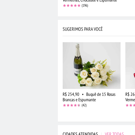
(196)
SUGERIMOS PARA VOCÊ
R$ 254,90
•
Buquê de 15 Rosas
R$ 26
Brancas e Espumante
Verme
(42)
CIDADES ATENDIDAS
|
VER TODAS