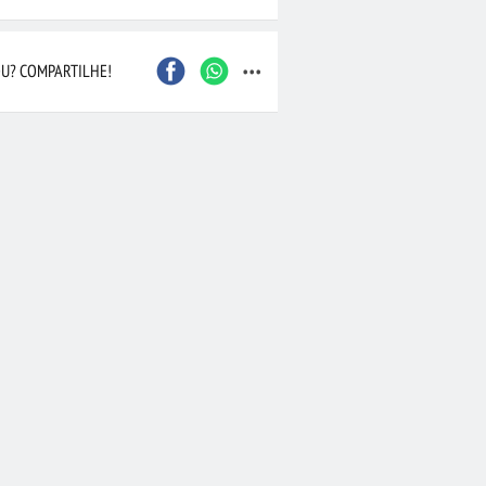
...
Caxias do Sul
São Bernardo do Camp
Contagem
Maceió
U? COMPARTILHE!
Joinville
Santo André
Barueri
Cascavel
Osasco
Itajaí
Nova Iguaçu
Taubaté
 Preto
Bauru
Aracaju
Marília
Macaé