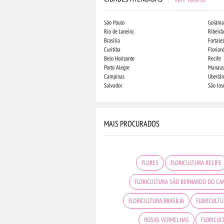
São Paulo
Goiânia
Rio de Janeiro
Ribeirã
Brasília
Fortale
Curitiba
Florian
Belo Horizonte
Recife
Porto Alegre
Manaus
Campinas
Uberlân
Salvador
São Jo
MAIS PROCURADOS
FLORES
FLORICULTURA RECIFE
FLORICULTURA SÃO BERNARDO DO CA
FLORICULTURA BRASÍLIA
FLORICULTU
ROSAS VERMELHAS
FLORICUL