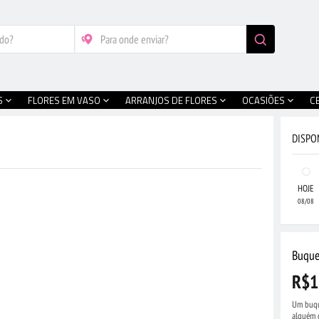
S
FLORES EM VASO
ARRANJOS DE FLORES
OCASIÕES
C
DISPO
HOJE
08/08
Buque
R$1
Um buqu
alguém 