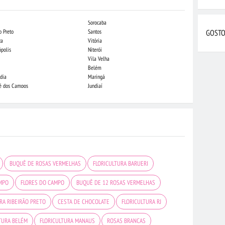
Sorocaba
Campo Grande
o Preto
Santos
Indaiatuba
GOSTO
za
Vitória
Londrina
ópolis
Niterói
Piracicaba
Vila Velha
Juiz de Fora
Belém
São Luis
dia
Maringá
São José do Rio
sé dos Campos
Jundiaí
João Pessoa
BUQUÊ DE ROSAS VERMELHAS
FLORICULTURA BARUERI
MPO
FLORES DO CAMPO
BUQUÊ DE 12 ROSAS VERMELHAS
RA RIBEIRÃO PRETO
CESTA DE CHOCOLATE
FLORICULTURA RJ
TURA BELÉM
FLORICULTURA MANAUS
ROSAS BRANCAS