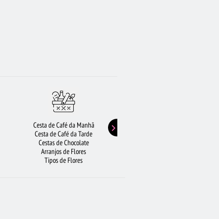
Cesta de Café da Manhã
Buquê de Girassol
Cesta de Café da Tarde
Presentes de Aniversário
Cestas de Chocolate
Buquê de Rosas Vermelhas
Arranjos de Flores
Rosas Amarelas
Tipos de Flores
Lírios