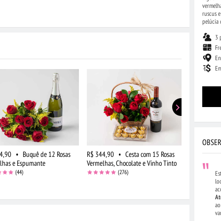
vermelha
ruscus 
pelúcia 
3 
Fr
En
Em
OBSER
4,90
•
Buquê de 12 Rosas
R$ 344,90
•
Cesta com 15 Rosas
R$ 264,90
lhas e Espumante
Vermelhas, Chocolate e Vinho Tinto
Flores do C
Chocolate
(44)
(276)
Es
lo
ac
At
ao
va