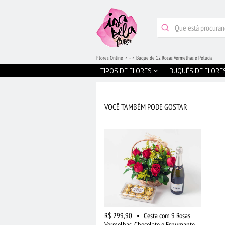
Flores Online
-
Buque de 12 Rosas Vermelhas e Pelúcia
TIPOS DE FLORES
BUQUÊS DE FLORE
VOCÊ TAMBÉM PODE GOSTAR
R$ 299,90
•
Cesta com 9 Rosas
Vermelhas, Chocolate e Espumante