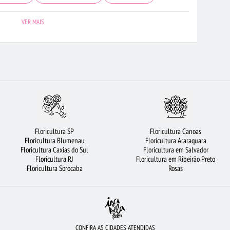
A OSASCO
FLORICULTURA JOÃO PESSOA
FLORICULTURA SANTOS
VER MAIS
RA BH
FLORICULTURA JUNDIAÍ
FLORICULTURA SANTO ANDRÉ
HETE DE FLORES
BUQUÊS DE FLORES
FLORICULTURA GUARULHOS
MAIS BUSCADOS
ROSAS
FLORICULTURA PORTO ALEGRE
RICULTURA GOIÂNIA
URSO DE PELÚCIA
CESTA DE FRUTAS
 DE CAFÉ DA MANHÃ
FLORES BRANCAS
FLORES COLORIDAS
Floricultura SP
Floricultura Canoas
CULTURA UBERLÂNDIA
VIOLETA
FLORICULTURA CURITIBA
Floricultura Blumenau
Floricultura Araraquara
Floricultura Caxias do Sul
Floricultura em Salvador
DADES MAIS PROCURADAS
FLORICULTURA SP
FLORES VERMELHAS
Floricultura RJ
Floricultura em Ribeirão Preto
Floricultura Sorocaba
Rosas
COROA DE FLORES
CONFIRA AS CIDADES ATENDIDAS