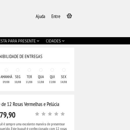
Ajuda
Entre
ESTA PARA PRESENTE
CIDADES
NIBILIDADE DE ENTREGAS
AMANHÃ
SEG
TER
QUA
QUI
SEX
09/08
10/08
11/08
12/08
13/08
14/08
 de 12 Rosas Vermelhas e Pelúcia
79,90
ê é sempre uma excelente maneira de presentear
querido. Este buquê é confeccionado com 12 rosas