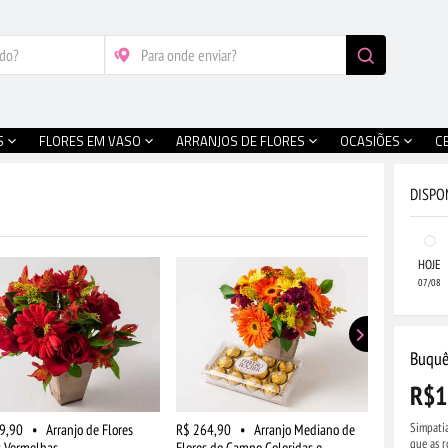
S
FLORES EM VASO
ARRANJOS DE FLORES
OCASIÕES
C
DISPO
HOJE
07/08
Buquê
R$1
Simpatia
9,90
•
Arranjo de Flores
R$ 264,90
•
Arranjo Mediano de
R$ 194,90
que as 
s Vermelhas
Flores do Campo Coloridas e
Astromélias