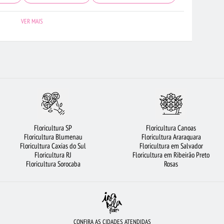
ORICULTURA NITERÓI
MAIS BUSCADOS
COROA DE FLORES
VER MAIS
RQUÍDEAS
BUQUÊS DE FLORES
FLORICULTURA SANTOS
RA GOIÂNIA
FLORICULTURA FORTALEZA
FLORICULTURA MANAUS
ES VERMELHAS
FLORICULTURA SP
FLORICULTURA GUARULHOS
BRANCAS
BUQUÊ DE 20 ROSAS VERMELHAS
FLORICULTURA SALVADOR
CESTA DE CHOCOLATE
RAMALHETE DE FLORES
ROSAS AMARELAS
Floricultura SP
Floricultura Canoas
A DE FRUTAS
FLORICULTURA OSASCO
FLORICULTURA BARUERI
Floricultura Blumenau
Floricultura Araraquara
Floricultura Caxias do Sul
Floricultura em Salvador
A
ROSAS BRANCAS
FLORICULTURA JUNDIAÍ
Floricultura RJ
Floricultura em Ribeirão Preto
Floricultura Sorocaba
Rosas
CONFIRA AS CIDADES ATENDIDAS