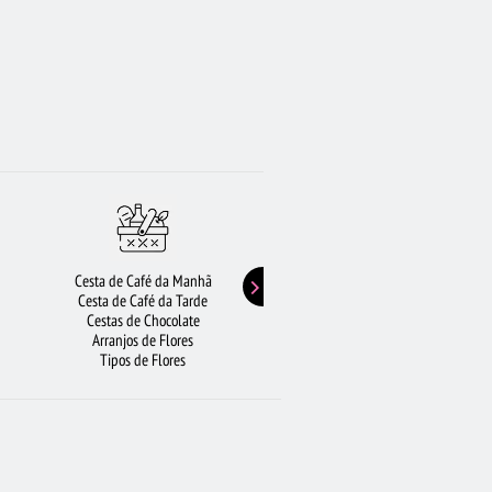
Cesta de Café da Manhã
Buquê de Girassol
Cesta de Café da Tarde
Presentes de Aniversário
Cestas de Chocolate
Buquê de Rosas Vermelhas
Arranjos de Flores
Rosas Amarelas
Tipos de Flores
Lírios