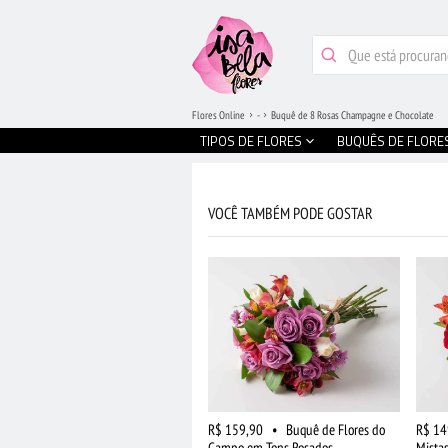
Flores Online
-
Buquê de 8 Rosas Champagne e Chocolate
TIPOS DE FLORES
BUQUÊS DE FLORE
VOCÊ TAMBÉM PODE GOSTAR
R$ 159,90
•
Buquê de Flores do
R$ 14
Campo em Tons Rosados
Mista