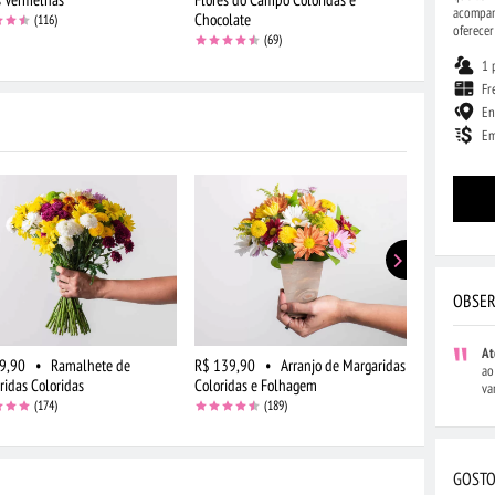
acompan
Chocolate
(116)
oferecer
(69)
1 
Fr
En
Em
OBSER
At
9,90
•
Ramalhete de
R$ 139,90
•
Arranjo de Margaridas
R$ 149,90
ao
ridas Coloridas
Coloridas e Folhagem
Campo Color
va
(174)
(189)
GOSTO