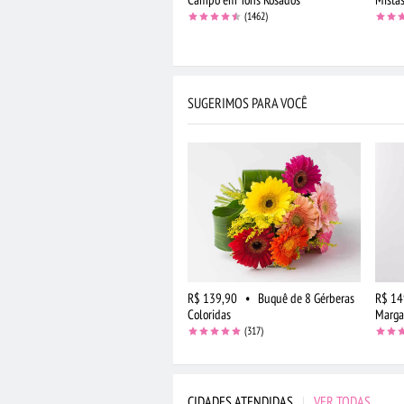
(1462)
SUGERIMOS PARA VOCÊ
R$ 139,90
•
Buquê de 8 Gérberas
R$ 14
Coloridas
Marga
(317)
CIDADES ATENDIDAS
|
VER TODAS