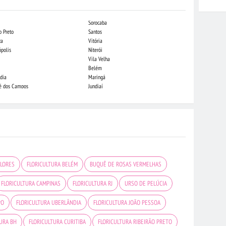
Sorocaba
Campo Grande
o Preto
Santos
Indaiatuba
za
Vitória
Londrina
ópolis
Niterói
Piracicaba
Vila Velha
Juiz de Fora
Belém
São Luis
dia
Maringá
São José do Rio
sé dos Campos
Jundiaí
João Pessoa
FLORES
FLORICULTURA BELÉM
BUQUÊ DE ROSAS VERMELHAS
FLORICULTURA CAMPINAS
FLORICULTURA RJ
URSO DE PELÚCIA
PO
FLORICULTURA UBERLÂNDIA
FLORICULTURA JOÃO PESSOA
TURA BH
FLORICULTURA CURITIBA
FLORICULTURA RIBEIRÃO PRETO