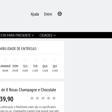
Ajuda
Entre
ESTA PARA PRESENTE
CIDADES
NIBILIDADE DE ENTREGAS
AMANHÃ
DOM
SEG
TER
QUA
QUI
08/08
09/08
10/08
11/08
12/08
13/08
 de 8 Rosas Champagne e Chocolate
39,90
, admiração e fidelidade, esses são os significados
•
Arranjo de Rosas e
rosas na cor champanhe trazem. Esse buquê, que vem
 em Vaso e Chocolate