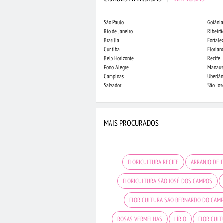
São Paulo
Goiânia
Rio de Janeiro
Ribeirã
Brasília
Fortale
Curitiba
Florian
Belo Horizonte
Recife
Porto Alegre
Manaus
Campinas
Uberlân
Salvador
São Jo
MAIS PROCURADOS
FLORICULTURA RECIFE
ARRANJO DE 
FLORICULTURA SÃO JOSÉ DOS CAMPOS
FLORICULTURA SÃO BERNARDO DO CAM
ROSAS VERMELHAS
LÍRIO
FLORICUL