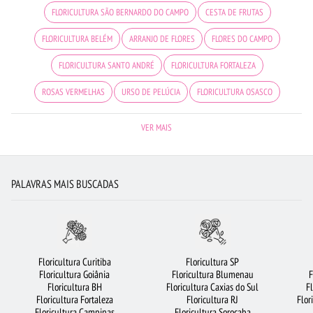
FLORICULTURA SÃO BERNARDO DO CAMPO
CESTA DE FRUTAS
FLORICULTURA BELÉM
ARRANJO DE FLORES
FLORES DO CAMPO
FLORICULTURA SANTO ANDRÉ
FLORICULTURA FORTALEZA
ROSAS VERMELHAS
URSO DE PELÚCIA
FLORICULTURA OSASCO
FLORES VERMELHAS
ROSAS BRANCAS
FLORICULTURA JOÃO PESSOA
VER MAIS
CIDADES MAIS PROCURADAS
ORQUÍDEAS
COROA DE FLORES
FLORICULTURA RECIFE
FLORICULTURA BRASÍLIA
FLORES COLORIDAS
PALAVRAS MAIS BUSCADAS
FLORICULTURA SÃO JOSÉ DOS CAMPOS
FLORICULTURA MANAUS
FLORICULTURA SANTOS
FLORICULTURA GUARULHOS
FLORICULTURA PORTO ALEGRE
FLORICULTURA GOIÂNIA
Floricultura Curitiba
Floricultura SP
Floricultura Goiânia
Floricultura Blumenau
F
FLORICULTURA RIBEIRÃO PRETO
FLORICULTURA UBERLÂNDIA
Floricultura BH
Floricultura Caxias do Sul
F
Floricultura Fortaleza
Floricultura RJ
Flor
FLORICULTURA JUNDIAÍ
BUQUÊ DE ROSAS VERMELHAS
LÍRIO
Floricultura Campinas
Floricultura Sorocaba