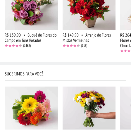
R$ 159,90
•
Buquê de Flores do
R$ 149,90
•
Arranjo de Flores
R$ 264
Campo em Tons Rosados
Mistas Vermelhas
Flores
Chocol
(1462)
(116)
SUGERIMOS PARA VOCÊ