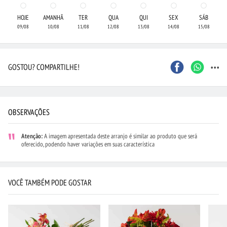
HOJE
AMANHÃ
TER
QUA
QUI
SEX
SÁB
09/08
10/08
11/08
12/08
13/08
14/08
15/08
...
GOSTOU? COMPARTILHE!
OBSERVAÇÕES
Atenção:
A imagem apresentada deste arranjo é similar ao produto que será
oferecido, podendo haver variações em suas característica
VOCÊ TAMBÉM PODE GOSTAR