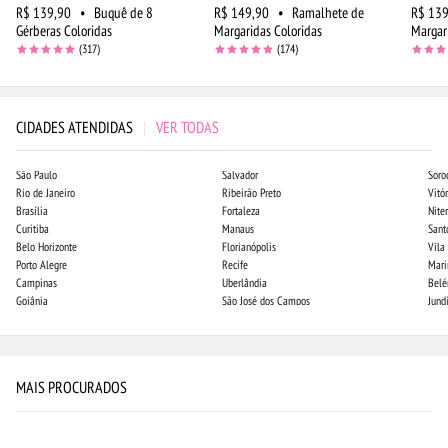
R$ 139,90
•
Buquê de 8
R$ 149,90
•
Ramalhete de
R$ 139
Gérberas Coloridas
Margaridas Coloridas
Margar
(317)
(174)
CIDADES ATENDIDAS
|
VER TODAS
São Paulo
Salvador
Soro
Rio de Janeiro
Ribeirão Preto
Vitór
Brasília
Fortaleza
Niter
Curitiba
Manaus
Sant
Belo Horizonte
Florianópolis
Vila
Porto Alegre
Recife
Mari
Campinas
Uberlândia
Bel
Goiânia
São José dos Campos
Jund
MAIS PROCURADOS