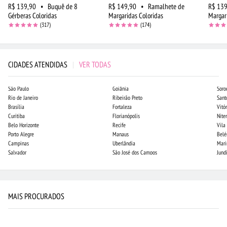
R$ 139,90
•
Buquê de 8
R$ 149,90
•
Ramalhete de
R$ 139
Gérberas Coloridas
Margaridas Coloridas
Margar
(317)
(174)
CIDADES ATENDIDAS
|
VER TODAS
São Paulo
Goiânia
Soro
Rio de Janeiro
Ribeirão Preto
Sant
Brasília
Fortaleza
Vitór
Curitiba
Florianópolis
Niter
Belo Horizonte
Recife
Vila
Porto Alegre
Manaus
Bel
Campinas
Uberlândia
Mari
Salvador
São José dos Campos
Jund
MAIS PROCURADOS