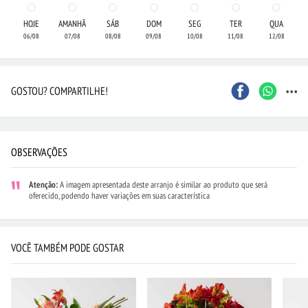
HOJE
AMANHÃ
SÁB
DOM
SEG
TER
QUA
06/08
07/08
08/08
09/08
10/08
11/08
12/08
...
GOSTOU? COMPARTILHE!
OBSERVAÇÕES
Atenção:
A imagem apresentada deste arranjo é similar ao produto que será
oferecido, podendo haver variações em suas característica
VOCÊ TAMBÉM PODE GOSTAR