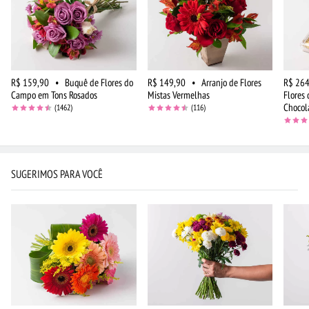
R$ 159,90
•
Buquê de Flores do
R$ 149,90
•
Arranjo de Flores
R$ 264
Campo em Tons Rosados
Mistas Vermelhas
Flores
Chocol
(1462)
(116)
SUGERIMOS PARA VOCÊ