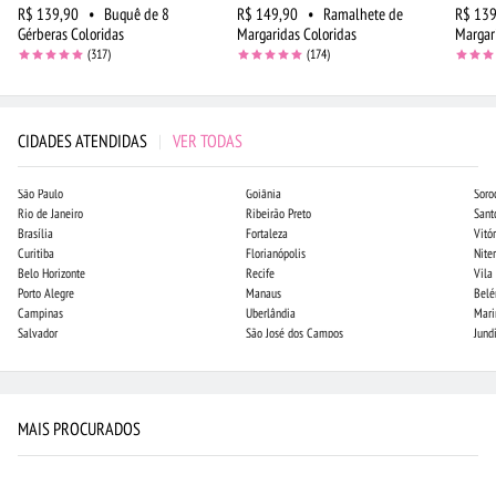
R$ 139,90
•
Buquê de 8
R$ 149,90
•
Ramalhete de
R$ 139
Gérberas Coloridas
Margaridas Coloridas
Margar
(317)
(174)
CIDADES ATENDIDAS
|
VER TODAS
São Paulo
Goiânia
Soro
Rio de Janeiro
Ribeirão Preto
Sant
Brasília
Fortaleza
Vitór
Curitiba
Florianópolis
Niter
Belo Horizonte
Recife
Vila
Porto Alegre
Manaus
Bel
Campinas
Uberlândia
Mari
Salvador
São José dos Campos
Jund
MAIS PROCURADOS