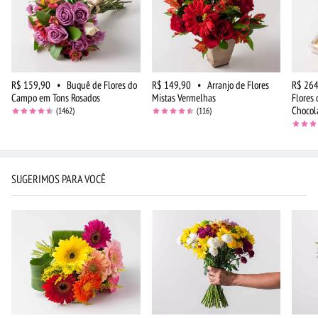
R$ 159,90
•
Buquê de Flores do
R$ 149,90
•
Arranjo de Flores
R$ 264
Campo em Tons Rosados
Mistas Vermelhas
Flores
Chocol
(1462)
(116)
SUGERIMOS PARA VOCÊ