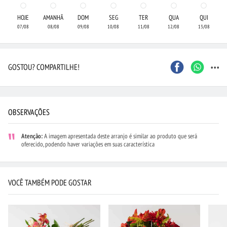
HOJE
AMANHÃ
DOM
SEG
TER
QUA
QUI
07/08
08/08
09/08
10/08
11/08
12/08
13/08
...
GOSTOU? COMPARTILHE!
OBSERVAÇÕES
Atenção:
A imagem apresentada deste arranjo é similar ao produto que será
oferecido, podendo haver variações em suas característica
VOCÊ TAMBÉM PODE GOSTAR