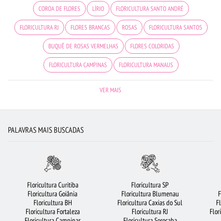
COROA DE FLORES
LÍRIO
FLORICULTURA SANTO ANDRÉ
FLORICULTURA RJ
FLORES BRANCAS
ROSAS
FLORICULTURA SANTOS
BUQUÊ DE ROSAS VERMELHAS
FLORES COLORIDAS
FLORICULTURA CAMPINAS
FLORICULTURA MANAUS
FLORICULTURA FORTALEZA
FLORICULTURA BARUERI
ROSAS AMARELAS
VER MAIS
FLORICULTURA SÃO JOSÉ DOS CAMPOS
RAMALHETE DE FLORES
FLORICULTURA JUNDIAÍ
CESTA DE CAFÉ DA MANHÃ
PALAVRAS MAIS BUSCADAS
FLORICULTURA SALVADOR
FLORES
BUQUÊS DE FLORES
FLORICULTURA UBERLÂNDIA
FLORICULTURA GUARULHOS
CIDADES MAIS PROCURADAS
ROSAS BRANCAS
FLORICULTURA OSASCO
Floricultura Curitiba
Floricultura SP
Floricultura Goiânia
Floricultura Blumenau
F
FLORICULTURA RECIFE
ORQUÍDEAS
FLORES DO CAMPO
Floricultura BH
Floricultura Caxias do Sul
F
Floricultura Fortaleza
Floricultura RJ
Flor
FLORICULTURA CURITIBA
ROSAS VERMELHAS
FLORES VERMELHAS
Floricultura Campinas
Floricultura Sorocaba