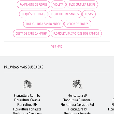
RAMALHETE DE FLORES
VIOLETA
FLORICULTURA RECIFE
BUQUÊS DE FLORES
FLORICULTURA SANTOS
ROSAS
FLORICULTURA SANTO ANDRÉ
COROA DE FLORES
CESTA DE CAFÉ DA MANHÃ
FLORICULTURA SÃO JOSÉ DOS CAMPOS
FLORICULTURA JOÃO PESSOA
FLORICULTURA RIBEIRÃO PRETO
VER MAIS
FLORES VERMELHAS
URSO DE PELÚCIA
FLORICULTURA BARUERI
FLORICULTURA UBERLÂNDIA
ARRANJO DE FLORES
LÍRIO
PALAVRAS MAIS BUSCADAS
FLORICULTURA GUARULHOS
FLORICULTURA BH
FLORICULTURA OSASCO
FLORES BRANCAS
MAIS BUSCADOS
FLORICULTURA FORTALEZA
FLORES DO CAMPO
FLORICULTURA BRASÍLIA
Floricultura Curitiba
Floricultura SP
Floricultura Goiânia
Floricultura Blumenau
F
FLORICULTURA SÃO BERNARDO DO CAMPO
CESTA DE CHOCOLATE
Floricultura BH
Floricultura Caxias do Sul
F
Floricultura Fortaleza
Floricultura RJ
Flor
FLORICULTURA RJ
FLORICULTURA GOIÂNIA
ROSAS AMARELAS
Floricultura Campinas
Floricultura Sorocaba