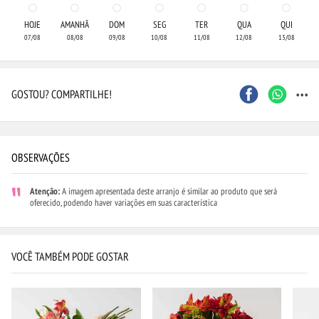
HOJE
AMANHÃ
DOM
SEG
TER
QUA
QUI
07/08
08/08
09/08
10/08
11/08
12/08
13/08
...
GOSTOU? COMPARTILHE!
OBSERVAÇÕES
Atenção:
A imagem apresentada deste arranjo é similar ao produto que será
oferecido, podendo haver variações em suas característica
VOCÊ TAMBÉM PODE GOSTAR