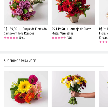
R$ 159,90
•
Buquê de Flores do
R$ 149,90
•
Arranjo de Flores
R$ 264
Campo em Tons Rosados
Mistas Vermelhas
Flores
Chocol
(1462)
(116)
SUGERIMOS PARA VOCÊ