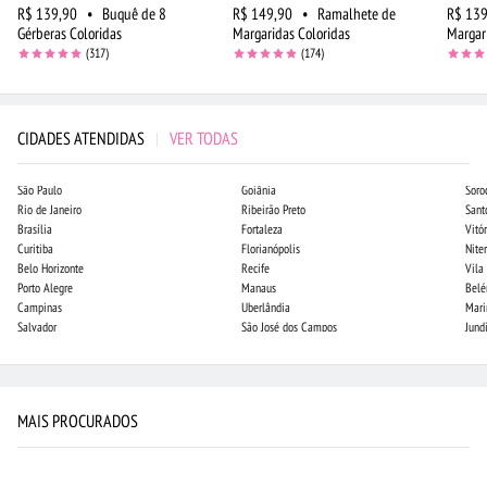
R$ 139,90
•
Buquê de 8
R$ 149,90
•
Ramalhete de
R$ 139
Gérberas Coloridas
Margaridas Coloridas
Margar
(317)
(174)
CIDADES ATENDIDAS
|
VER TODAS
São Paulo
Goiânia
Soro
Rio de Janeiro
Ribeirão Preto
Sant
Brasília
Fortaleza
Vitór
Curitiba
Florianópolis
Niter
Belo Horizonte
Recife
Vila
Porto Alegre
Manaus
Bel
Campinas
Uberlândia
Mari
Salvador
São José dos Campos
Jund
MAIS PROCURADOS