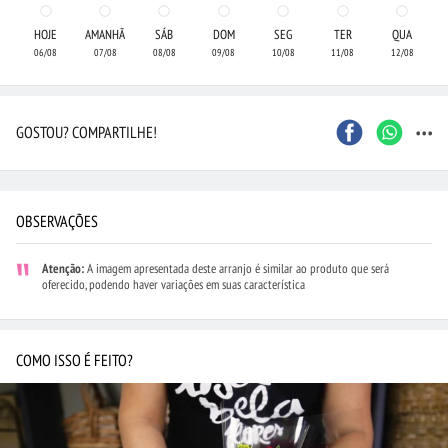
HOJE
AMANHÃ
SÁB
DOM
SEG
TER
QUA
06/08
07/08
08/08
09/08
10/08
11/08
12/08
...
GOSTOU? COMPARTILHE!
OBSERVAÇÕES
Atenção:
A imagem apresentada deste arranjo é similar ao produto que será
oferecido, podendo haver variações em suas característica
COMO ISSO É FEITO?