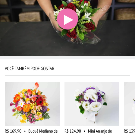
VOCÊ TAMBÉM PODE GOSTAR
R$ 169,90
•
Buquê Mediano de
R$ 124,90
•
Mini Arranjo de
R$ 139