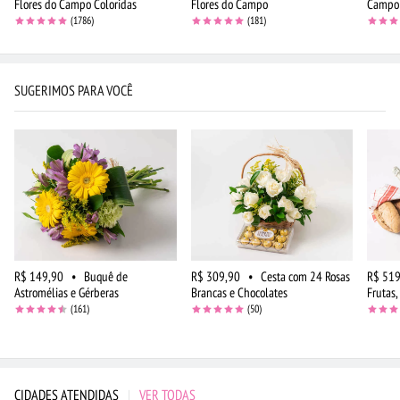
Flores do Campo Coloridas
Flores do Campo
Campo 
(1786)
(181)
SUGERIMOS PARA VOCÊ
R$ 149,90
•
Buquê de
R$ 309,90
•
Cesta com 24 Rosas
R$ 519
Astromélias e Gérberas
Brancas e Chocolates
Frutas,
(161)
(50)
CIDADES ATENDIDAS
|
VER TODAS