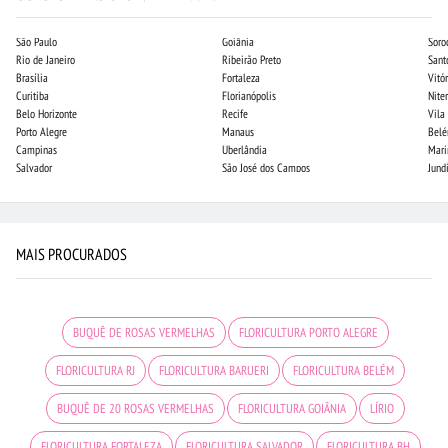
São Paulo
Goiânia
Soro
Rio de Janeiro
Ribeirão Preto
Sant
Brasília
Fortaleza
Vitór
Curitiba
Florianópolis
Niter
Belo Horizonte
Recife
Vila
Porto Alegre
Manaus
Bel
Campinas
Uberlândia
Mari
Salvador
São José dos Campos
Jund
MAIS PROCURADOS
BUQUÊ DE ROSAS VERMELHAS
FLORICULTURA PORTO ALEGRE
FLORICULTURA RJ
FLORICULTURA BARUERI
FLORICULTURA BELÉM
BUQUÊ DE 20 ROSAS VERMELHAS
FLORICULTURA GOIÂNIA
LÍRIO
FLORICULTURA FORTALEZA
FLORICULTURA SALVADOR
FLORICULTURA BH