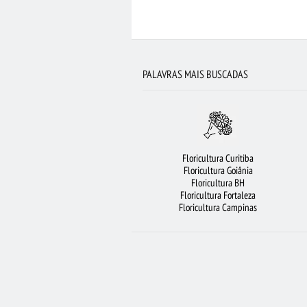
CESTA DE FRUTAS
FLORICULTURA RIBEI
FLORICULTURA OSASCO
LÍRIO
ROSAS AMARELAS
FLORICULTURA PO
PALAVRAS MAIS BUSCADAS
FLORICULTURA SÃO JOSÉ DOS CAMPOS
COROA DE FLORES
FLORICULTURA G
FLORICULTURA RJ
ARRANJO DE FL
Floricultura Curitiba
BUQUÊ DE 20 ROSAS VERMELHAS
BUQUÊ
Floricultura Goiânia
Floricultura BH
ORQUÍDEAS
Floricultura Fortaleza
Floricultura Campinas