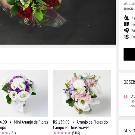
astromél
especial
2 
Fr
En
Em
OBSER
At
ao
va
4,90
•
Mini Arranjo de Flores
R$ 139,90
•
Arranjo de Flores do
ampo
Campo em Tons Suaves
GOSTO
(181)
(3405)