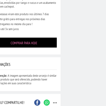
ias, envolvidas por tango e ruscus e um acabamento
 em cachepot.
pessoas viram este produto nos últimos 7 dias
ete grátis para entregas nos próximos dias
tregamos no mesmo dia para !
 até 3x sem juros
COMPRAR PARA HOJE
VAÇÕES
enção:
A imagem apresentada deste arranjo é similar
 produto que será oferecido, podendo haver
riações em suas característica
...
U? COMPARTILHE!