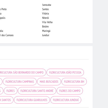
Sorocaba
Campo Grande
o Preto
Santos
Indaiatuba
za
Vitória
Londrina
ópolis
Niterói
Piracicaba
Vila Velha
Juiz de Fora
Belém
São Luis
dia
Maringá
São José do Rio
sé dos Campos
Jundiaí
João Pessoa
ORICULTURA SÃO BERNARDO DO CAMPO
FLORICULTURA JOÃO PESSOA
FLORICULTURA CAMPINAS
MAIS BUSCADOS
FLORICULTURA BH
S
FLORES
FLORICULTURA SANTO ANDRÉ
FLORES DO CAMPO
A SANTOS
FLORICULTURA GUARULHOS
FLORICULTURA JUNDIAÍ