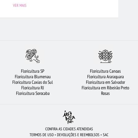
RÃO PRETO
FLORICULTURA BARUERI
FLORICULTURA UBERLÂNDIA
VER MAIS
BUQUÊS DE FLORES
BUQUÊ DE ROSAS VERMELHAS
VIOLETA
RTO ALEGRE
FLORICULTURA NITERÓI
FLORICULTURA BRASÍLIA
FLORICULTURA SP
FLORICULTURA BELÉM
CESTA DE CHOCOLATE
OIÂNIA
RAMALHETE DE FLORES
CIDADES MAIS PROCURADAS
ORES
CESTA DE CAFÉ DA MANHÃ
FLORICULTURA FORTALEZA
Floricultura SP
Floricultura Canoas
 DE 12 ROSAS VERMELHAS
FLORES COLORIDAS
URSO DE PELÚCIA
Floricultura Blumenau
Floricultura Araraquara
Floricultura Caxias do Sul
Floricultura em Salvador
ROSAS VERMELHAS
FLORES VERMELHAS
Floricultura RJ
Floricultura em Ribeirão Preto
Floricultura Sorocaba
Rosas
CONFIRA AS CIDADES ATENDIDAS
TERMOS DE USO
•
DEVOLUÇÕES E REEMBOLSOS
•
SAC