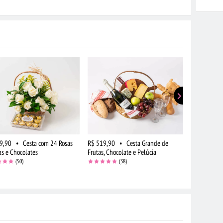
9,90
•
Cesta com 24 Rosas
R$ 519,90
•
Cesta Grande de
R$ 194,90
as e Chocolates
Frutas, Chocolate e Pelúcia
Rosas Verme
(50)
(38)