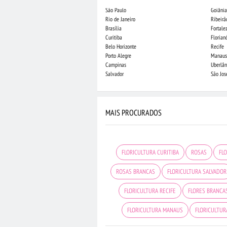
São Paulo
Goiânia
Rio de Janeiro
Ribeirã
Brasília
Fortale
Curitiba
Florian
Belo Horizonte
Recife
Porto Alegre
Manaus
Campinas
Uberlân
Salvador
São Jo
MAIS PROCURADOS
FLORICULTURA CURITIBA
ROSAS
FL
ROSAS BRANCAS
FLORICULTURA SALVADOR
FLORICULTURA RECIFE
FLORES BRANCA
FLORICULTURA MANAUS
FLORICULTUR