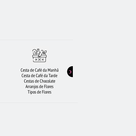
Cesta de Café da Manhã
Buquê de Girassol
Cesta de Café da Tarde
Presentes de Aniversário
Cestas de Chocolate
Buquê de Rosas Vermelhas
Arranjos de Flores
Rosas Amarelas
Tipos de Flores
Lírios