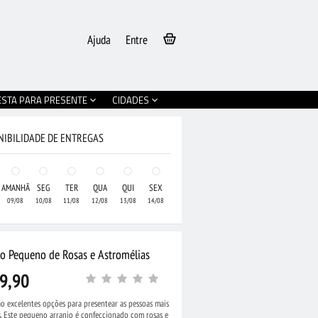
Ajuda
Entre
ESTA PARA PRESENTE
CIDADES
NIBILIDADE DE ENTREGAS
AMANHÃ
SEG
TER
QUA
QUI
SEX
09/08
10/08
11/08
12/08
13/08
14/08
jo Pequeno de Rosas e Astromélias
9,90
ão excelentes opções para presentear as pessoas mais
. Este pequeno arranjo é confeccionado com rosas e