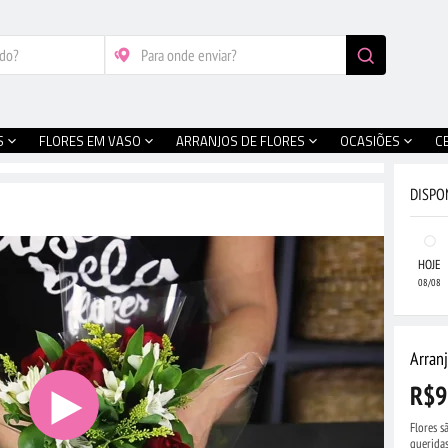
S
FLORES EM VASO
ARRANJOS DE FLORES
OCASIÕES
C
DISPO
HOJE
08/08
Arran
R$9
Flores s
queridas