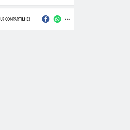
...
U? COMPARTILHE!
•
Buquê de Flores do
ons Rosados
(1462)