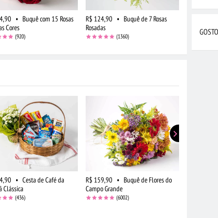
4,90
•
Buquê com 15 Rosas
R$ 124,90
•
Buquê de 7 Rosas
as Cores
Rosadas
GOSTO
(920)
(1360)
4,90
•
Cesta de Café da
R$ 159,90
•
Buquê de Flores do
R$ 159,90
 Clássica
Campo Grande
Campo em T
(436)
(6002)