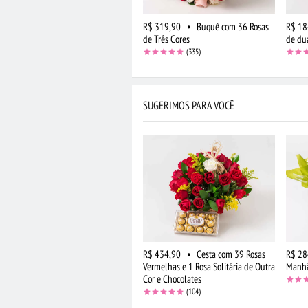
R$ 319,90
•
Buquê com 36 Rosas
R$ 18
de Três Cores
de du
(335)
SUGERIMOS PARA VOCÊ
R$ 434,90
•
Cesta com 39 Rosas
R$ 28
Vermelhas e 1 Rosa Solitária de Outra
Manhã
Cor e Chocolates
(104)