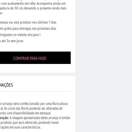
e com acabamento em ráfia. Acompanha ainda um
pelúcia de 30 cm, deixando o presente ainda mais
o.
pessoa viu este produto nos últimos 7 dias
ete grátis para entregas nos próximos dias
tregamos no mesmo dia para !
 até 3x sem juros
COMPRAR PARA HOJE
VAÇÕES
te arranjo será confeccionado por uma floricultura
cal. As cores das flores poderão ser alteradas de
ordo com disponibilidade em estoque.
enção:
A imagem apresentada deste arranjo é similar
 produto que será oferecido, podendo haver
riações em suas características.