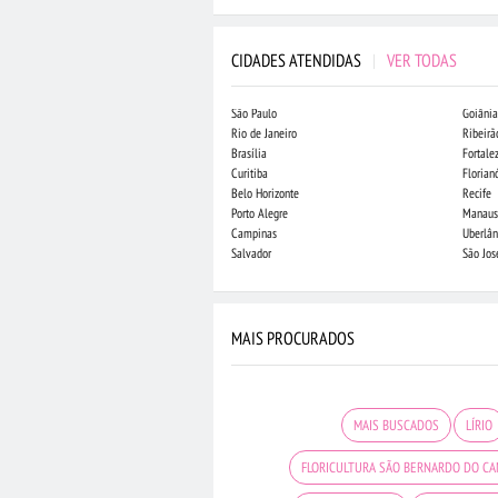
CIDADES ATENDIDAS
|
VER TODAS
São Paulo
Goiânia
Rio de Janeiro
Ribeirã
Brasília
Fortale
Curitiba
Florian
Belo Horizonte
Recife
Porto Alegre
Manaus
Campinas
Uberlân
Salvador
São Jo
MAIS PROCURADOS
MAIS BUSCADOS
LÍRIO
FLORICULTURA SÃO BERNARDO DO C