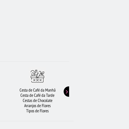
Cesta de Café da Manhã
Buquê de Girassol
Cesta de Café da Tarde
Presentes de Aniversário
Cestas de Chocolate
Buquê de Rosas Vermelhas
Arranjos de Flores
Rosas Amarelas
Tipos de Flores
Lírios