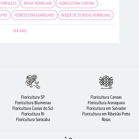
 FORTALEZA
ROSAS VERMELHAS
FLORICULTURA CURITIBA
RUTAS
FLORICULTURA GUARULHOS
BUQUÊ DE 20 ROSAS VERMELHAS
FLORES
FLORICULTURA SANTOS
FLORICULTURA RECIFE
VER MAIS
LORES
FLORICULTURA BH
FLORES BRANCAS
ORQUÍDEAS
ERMELHAS
COROA DE FLORES
FLORICULTURA MANAUS
AIS PROCURADAS
FLORICULTURA CAMPINAS
FLORES DO CAMPO
SSOA
FLORICULTURA UBERLÂNDIA
FLORICULTURA BARUERI
FLORICULTURA SÃO JOSÉ DOS CAMPOS
RAMALHETE DE FLORES
Floricultura SP
Floricultura Canoas
PORTO ALEGRE
FLORICULTURA OSASCO
FLORICULTURA NITERÓI
Floricultura Blumenau
Floricultura Araraquara
Floricultura Caxias do Sul
Floricultura em Salvador
ROSAS AMARELAS
FLORICULTURA GOIÂNIA
URSO DE PELÚCIA
Floricultura RJ
Floricultura em Ribeirão Preto
Floricultura Sorocaba
Rosas
CESTA DE CAFÉ DA MANHÃ