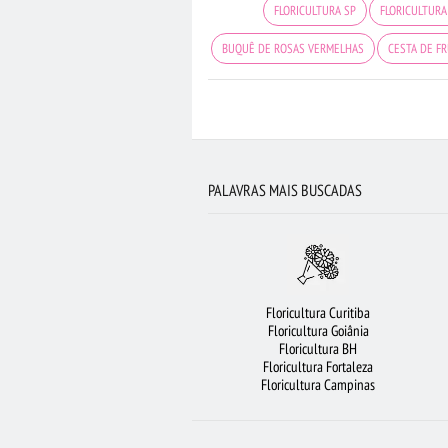
FLORICULTURA SP
FLORICULTURA
BUQUÊ DE ROSAS VERMELHAS
CESTA DE F
FLORICULTURA RJ
ROSAS BRANCAS
FLORICULTURA BELÉM
BUQUÊS DE F
FLORES COLORIDAS
FLORES V
PALAVRAS MAIS BUSCADAS
FLORICULTURA SALVADOR
CIDADES M
VIOLETA
FLORICULTURA JOÃO PE
FLORICULTURA RIBEIRÃO PRETO
Floricultura Curitiba
ARRANJO DE FLORES
FLORICULTURA 
Floricultura Goiânia
Floricultura BH
BUQUÊ DE 12 ROSAS VERMELHAS
ROSAS
Floricultura Fortaleza
Floricultura Campinas