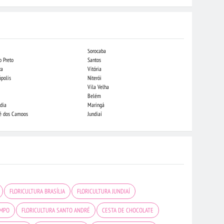
Sorocaba
Campo Grande
o Preto
Santos
Indaiatuba
za
Vitória
Londrina
ópolis
Niterói
Piracicaba
Vila Velha
Juiz de Fora
Belém
São Luis
dia
Maringá
São José do Rio
sé dos Campos
Jundiaí
João Pessoa
FLORICULTURA BRASÍLIA
FLORICULTURA JUNDIAÍ
AMPO
FLORICULTURA SANTO ANDRÉ
CESTA DE CHOCOLATE