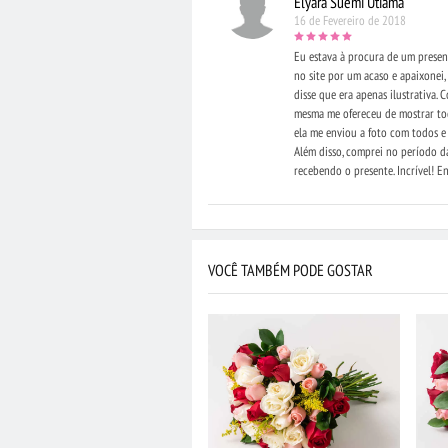
Elyara Suemi Utiama
16 de Fevereiro de 2018
Eu estava à procura de um presen
no site por um acaso e apaixonei,
disse que era apenas ilustrativa.
mesma me ofereceu de mostrar todo
ela me enviou a foto com todos e 
Além disso, comprei no período d
recebendo o presente. Incrível! E
VOCÊ TAMBÉM PODE GOSTAR