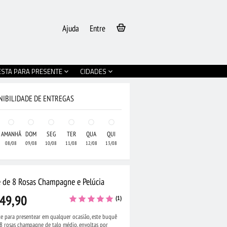
Ajuda
Entre
ESTA PARA PRESENTE
CIDADES
NIBILIDADE DE ENTREGAS
AMANHÃ
DOM
SEG
TER
QUA
QUI
08/08
09/08
10/08
11/08
12/08
13/08
 de 8 Rosas Champagne e Pelúcia
49,90
(1)
e para presentear em qualquer ocasião, este buquê
8 rosas champagne de talo médio, envoltas por