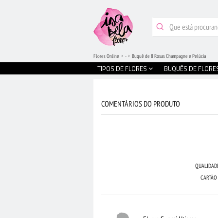
Flores Online
-
Buquê de 8 Rosas Champagne e Pelúcia
TIPOS DE FLORES
BUQUÊS DE FLORE
COMENTÁRIOS DO PRODUTO
QUALIDAD
CARTÃO