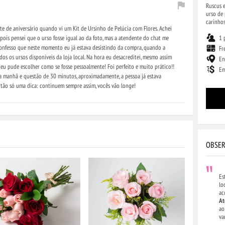
Ruscus 
urso de 
carinhos
te de aniversário quando vi um Kit de Ursinho de Pelúcia com Flores. Achei
1 
 pois pensei que o urso fosse igual ao da foto, mas a atendente do chat me
 Confesso que neste momento eu já estava desistindo da compra, quando a
Fr
s os ursos disponíveis da loja local. Na hora eu desacreditei, mesmo assim
En
eu pude escolher como se fosse pessoalmente! Foi perfeito e muito prático!!
Em
a manhã e questão de 30 minutos, aproximadamente, a pessoa já estava
ntão só uma dica: continuem sempre assim, vocês vão longe!
OBSER
Es
lo
ac
At
ao
va