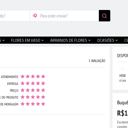
S
FLORES EM VASO
ARRANJOS DE FLORES
OCASIÕES
C
DISPO
1 AVALIAÇÃO
HOJE
ATENDIMENTO
07/08
ENTREGA
PREÇO
E DO PRODUTO
Buquê
 DE MENSAGEM
R$1
Excelent
contém 