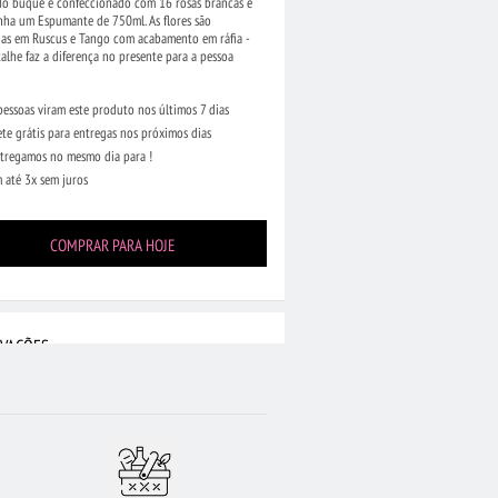
ndo buquê é confeccionado com 16 rosas brancas e
ha um Espumante de 750ml. As flores são
das em Ruscus e Tango com acabamento em ráfia -
alhe faz a diferença no presente para a pessoa
pessoas viram este produto nos últimos 7 dias
ete grátis para entregas nos próximos dias
tregamos no mesmo dia para !
 até 3x sem juros
COMPRAR PARA HOJE
VAÇÕES
te arranjo será confeccionado por uma floricultura
cal. As cores das flores poderão ser alteradas de
ordo com disponibilidade em estoque.
enção:
A imagem apresentada deste arranjo é similar
 produto que será oferecido, podendo haver