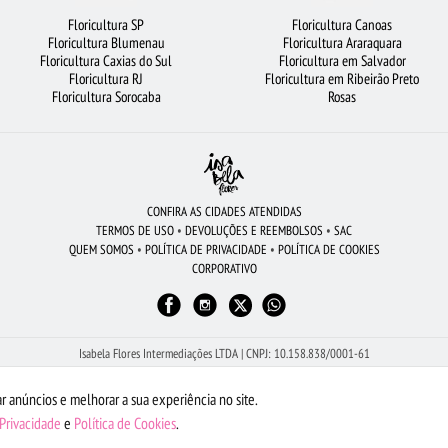
va
Floricultura SP
Floricultura Canoas
ORES
FLORICULTURA GUARULHOS
BUQUÊ DE 12 ROSAS VERMELHAS
Floricultura Blumenau
Floricultura Araraquara
Floricultura Caxias do Sul
Floricultura em Salvador
URA SALVADOR
FLORICULTURA SP
LÍRIO
ORQUÍDEAS
Floricultura RJ
Floricultura em Ribeirão Preto
GOSTO
Floricultura Sorocaba
Rosas
CONFIRA AS CIDADES ATENDIDAS
TERMOS DE USO
•
DEVOLUÇÕES E REEMBOLSOS
•
SAC
QUEM SOMOS
•
POLÍTICA DE PRIVACIDADE
•
POLÍTICA DE COOKIES
CORPORATIVO
Isabela Flores Intermediações LTDA | CNPJ: 10.158.838/0001-61
Av Dona Gertrudes - Sala 2, 273 - Centro - São João da Boa Vista - SP - 13.870-110
Peça pelo WhatsApp: (19) 98605-1504
r anúncios e melhorar a sua experiência no site.
Quem Somos
 Privacidade
e
Política de Cookies
.