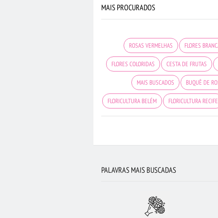
MAIS PROCURADOS
ROSAS VERMELHAS
FLORES BRAN
FLORES COLORIDAS
CESTA DE FRUTAS
MAIS BUSCADOS
BUQUÊ DE RO
FLORICULTURA BELÉM
FLORICULTURA RECIF
BUQUÊ DE 20 ROSAS VERMELHA
FLORICULTURA SÃO JOSÉ DOS CAMPOS
FL
CESTA DE CAFÉ DA MANHÃ
FLORICULT
PALAVRAS MAIS BUSCADAS
CIDADES MAIS PROCURADAS
ROS
FLORICULTURA MANAUS
FLORICUL
FLORICULTURA BARUERI
FLOR