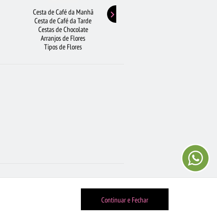
riações em suas características.
Cesta de Café da Manhã
Buquê de Girassol
Cesta de Café da Tarde
Presentes de Aniversário
Cestas de Chocolate
Buquê de Rosas Vermelhas
...
Arranjos de Flores
Rosas Amarelas
U? COMPARTILHE!
Tipos de Flores
Lírios
Continuar e Fechar