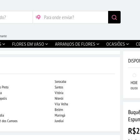
umante
S
FLORES EM VASO
ARRANJOS DE FLORES
OCASIÕES
C
DISPO
Sorocaba
Campo Grande
HOJE
o Preto
Santos
Indaiatuba
08/08
za
Vitória
Londrina
ópolis
Niterói
Piracicaba
Vila Velha
Juiz de Fora
Belém
São Luis
Buquê
dia
Maringá
São José do Rio
Espu
sé dos Campos
Jundiaí
João Pessoa
R$2