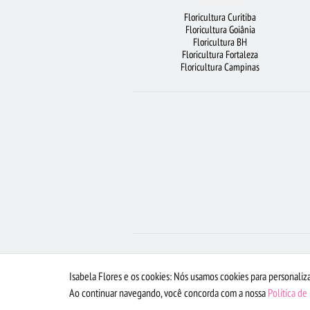
Floricultura Curitiba
FLORICULTURA UBERLÂNDIA
BUQUÊS DE FL
Floricultura Goiânia
Floricultura BH
FLORES DO CAMPO
FLORICULT
Floricultura Fortaleza
Floricultura Campinas
Isabela Flores e os cookies: Nós usamos cookies para personaliza
Ao continuar navegando, você concorda com a nossa
Política de