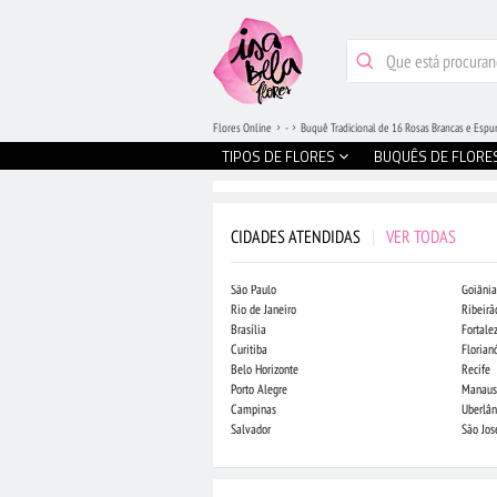
Flores Online
-
Buquê Tradicional de 16 Rosas Brancas e Esp
TIPOS DE FLORES
BUQUÊS DE FLORE
CIDADES ATENDIDAS
|
VER TODAS
São Paulo
Goiânia
Rio de Janeiro
Ribeirã
Brasília
Fortale
Curitiba
Florian
Belo Horizonte
Recife
Porto Alegre
Manaus
Campinas
Uberlân
Salvador
São Jo