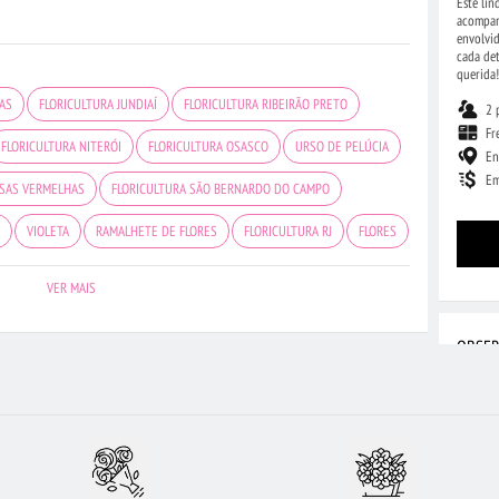
Este li
acompan
envolvi
cada det
querida!
CAS
FLORICULTURA JUNDIAÍ
FLORICULTURA RIBEIRÃO PRETO
2 
Fr
FLORICULTURA NITERÓI
FLORICULTURA OSASCO
URSO DE PELÚCIA
En
Em
SAS VERMELHAS
FLORICULTURA SÃO BERNARDO DO CAMPO
E
VIOLETA
RAMALHETE DE FLORES
FLORICULTURA RJ
FLORES
S
CESTA DE CHOCOLATE
FLORICULTURA JOÃO PESSOA
VER MAIS
ORICULTURA CAMPINAS
FLORICULTURA CURITIBA
COROA DE FLORES
OBSER
URA SANTO ANDRÉ
FLORES VERMELHAS
FLORICULTURA GOIÂNIA
AS BRANCAS
FLORICULTURA SANTOS
ARRANJO DE FLORES
Es
lo
TURA PORTO ALEGRE
FLORICULTURA BH
ROSAS AMARELAS
ac
At
ICULTURA BRASÍLIA
ROSAS
FLORICULTURA FORTALEZA
ao