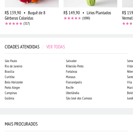
R$ 139,90
•
Buquê de 8
R$ 149,90
•
Lírios Plantados
R$ 159
Gérberas Coloridas
Vermel
(1000)
(317)
CIDADES ATENDIDAS
|
VER TODAS
São Paulo
Salvador
Soro
Rio de Janeiro
Ribeirão Preto
Vitór
Brasília
Fortaleza
Niter
Curitiba
Manaus
Sant
Belo Horizonte
Florianópolis
Vila
Porto Alegre
Recife
Mari
Campinas
Uberlândia
Bel
Goiânia
São José dos Campos
Jund
MAIS PROCURADOS