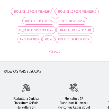
BUQUÊ DE 12 ROSAS VERMELHAS
BUQUÊ DE 20 ROSAS VERMELHAS
FLORICULTURA CURITIBA
FLORICULTURA GOIÂNIA
BUQUÊ DE ROSAS VERMELHAS
FLORICULTURA JOÃO PESSOA
MAIS BUSCADOS
ROSAS
FLORICULTURA UBERLÂNDIA
BUQUÊS DE FLORES
FLORICULTURA BRASÍLIA
FLORICULTURA MANAUS
VER MAIS
FLORICULTURA RECIFE
FLORES DO CAMPO
CIDADES MAIS PROCURADAS
FLORICULTURA BELÉM
CESTA DE FRUTAS
VIOLETA
FLORICULTURA RJ
PALAVRAS MAIS BUSCADAS
CESTA DE CAFÉ DA MANHÃ
ARRANJO DE FLORES
FLORES BRANCAS
FLORICULTURA FORTALEZA
RAMALHETE DE FLORES
ROSAS AMARELAS
FLORICULTURA PORTO ALEGRE
FLORICULTURA SALVADOR
Floricultura Curitiba
Floricultura SP
Floricultura Goiânia
Floricultura Blumenau
F
FLORICULTURA GUARULHOS
LÍRIO
FLORICULTURA CAMPINAS
FLORES
Floricultura BH
Floricultura Caxias do Sul
F