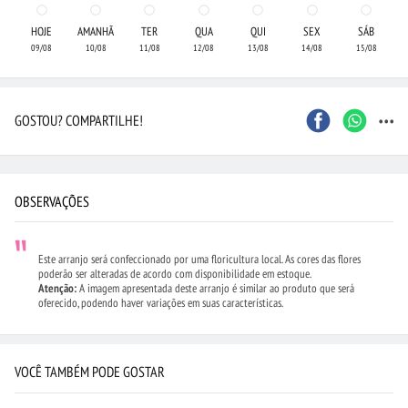
HOJE
AMANHÃ
TER
QUA
QUI
SEX
SÁB
09/08
10/08
11/08
12/08
13/08
14/08
15/08
...
GOSTOU? COMPARTILHE!
OBSERVAÇÕES
Este arranjo será confeccionado por uma floricultura local. As cores das flores
poderão ser alteradas de acordo com disponibilidade em estoque.
Atenção:
A imagem apresentada deste arranjo é similar ao produto que será
oferecido, podendo haver variações em suas características.
VOCÊ TAMBÉM PODE GOSTAR