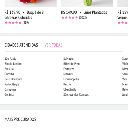
R$ 139,90
•
Buquê de 8
R$ 149,90
•
Lírios Plantados
R$ 159
Gérberas Coloridas
Vermel
(1002)
(319)
CIDADES ATENDIDAS
|
VER TODAS
São Paulo
Salvador
Soro
Rio de Janeiro
Ribeirão Preto
Vitór
Brasília
Fortaleza
Niter
Curitiba
Manaus
Sant
Belo Horizonte
Florianópolis
Vila
Porto Alegre
Recife
Mari
Campinas
Uberlândia
Bel
Goiânia
São José dos Campos
Jund
MAIS PROCURADOS