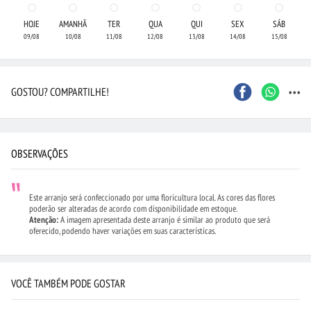
HOJE
AMANHÃ
TER
QUA
QUI
SEX
SÁB
09/08
10/08
11/08
12/08
13/08
14/08
15/08
...
GOSTOU? COMPARTILHE!
OBSERVAÇÕES
Este arranjo será confeccionado por uma floricultura local. As cores das flores
poderão ser alteradas de acordo com disponibilidade em estoque.
Atenção:
A imagem apresentada deste arranjo é similar ao produto que será
oferecido, podendo haver variações em suas características.
VOCÊ TAMBÉM PODE GOSTAR