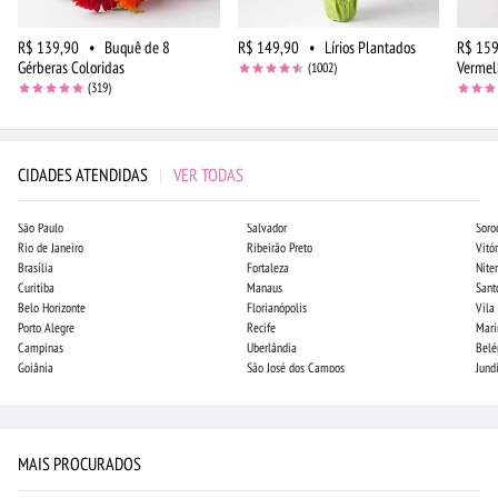
R$ 139,90
•
Buquê de 8
R$ 149,90
•
Lírios Plantados
R$ 159
Gérberas Coloridas
Vermel
(1002)
(319)
CIDADES ATENDIDAS
|
VER TODAS
São Paulo
Salvador
Soro
Rio de Janeiro
Ribeirão Preto
Vitór
Brasília
Fortaleza
Niter
Curitiba
Manaus
Sant
Belo Horizonte
Florianópolis
Vila
Porto Alegre
Recife
Mari
Campinas
Uberlândia
Bel
Goiânia
São José dos Campos
Jund
MAIS PROCURADOS