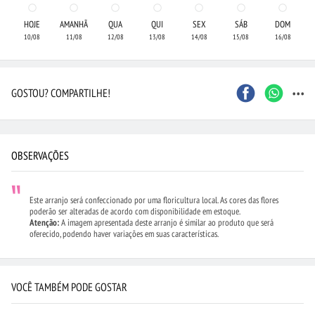
HOJE
AMANHÃ
QUA
QUI
SEX
SÁB
DOM
10/08
11/08
12/08
13/08
14/08
15/08
16/08
...
GOSTOU? COMPARTILHE!
OBSERVAÇÕES
Este arranjo será confeccionado por uma floricultura local. As cores das flores
poderão ser alteradas de acordo com disponibilidade em estoque.
Atenção:
A imagem apresentada deste arranjo é similar ao produto que será
oferecido, podendo haver variações em suas características.
VOCÊ TAMBÉM PODE GOSTAR