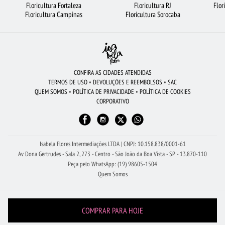
Floricultura Fortaleza
Floricultura RJ
Flor
ROSAS AMARELAS
CIDADES MAIS PROCURADAS
FLORICULTURA CAMPINAS
Floricultura Campinas
Floricultura Sorocaba
BUQUÊ DE 12 ROSAS VERMELHAS
LÍRIO
RAMALHETE DE FLORES
FLORICULTURA BARUERI
FLORICULTURA UBERLÂNDIA
FLORES DO CAMPO
FLORICULTURA RECIFE
FLORICULTURA RIBEIRÃO PRETO
CONFIRA AS CIDADES ATENDIDAS
TERMOS DE USO
•
DEVOLUÇÕES E REEMBOLSOS
•
SAC
BUQUÊ DE ROSAS VERMELHAS
FLORICULTURA NITERÓI
QUEM SOMOS
•
POLÍTICA DE PRIVACIDADE
•
POLÍTICA DE COOKIES
CORPORATIVO
FLORICULTURA PORTO ALEGRE
COROA DE FLORES
FLORICULTURA JUNDIAÍ
FLORES BRANCAS
FLORICULTURA MANAUS
BUQUÊS DE FLORES
Isabela Flores Intermediações LTDA | CNPJ: 10.158.838/0001-61
Av Dona Gertrudes - Sala 2, 273 - Centro - São João da Boa Vista - SP - 13.870-110
Peça pelo WhatsApp: (19) 98605-1504
Quem Somos
COMPRAR PARA HOJE