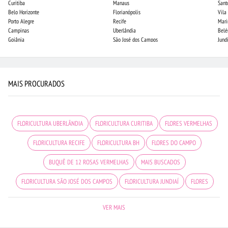
Curitiba
Manaus
Sant
Belo Horizonte
Florianópolis
Vila
Porto Alegre
Recife
Mari
Campinas
Uberlândia
Bel
Goiânia
São José dos Campos
Jund
MAIS PROCURADOS
FLORICULTURA UBERLÂNDIA
FLORICULTURA CURITIBA
FLORES VERMELHAS
FLORICULTURA RECIFE
FLORICULTURA BH
FLORES DO CAMPO
BUQUÊ DE 12 ROSAS VERMELHAS
MAIS BUSCADOS
FLORICULTURA SÃO JOSÉ DOS CAMPOS
FLORICULTURA JUNDIAÍ
FLORES
FLORICULTURA BELÉM
ORQUÍDEAS
ROSAS BRANCAS
VER MAIS
FLORICULTURA JOÃO PESSOA
CIDADES MAIS PROCURADAS
VIOLETA