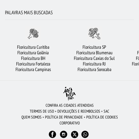
ARRANJO DE FLORES
BUQUÊ DE ROSAS VERMELHAS
ROSAS VERMELHAS
PALAVRAS MAIS BUSCADAS
FLORICULTURA SANTO ANDRÉ
FLORICULTURA FORTALEZA
BUQUÊS DE FLORES
FLORICULTURA RJ
FLORICULTURA SANTOS
ROSAS
FLORICULTURA PORTO ALEGRE
FLORICULTURA SP
Floricultura Curitiba
Floricultura SP
Floricultura Goiânia
Floricultura Blumenau
F
CESTA DE CAFÉ DA MANHÃ
RAMALHETE DE FLORES
CESTA DE CHOCOLATE
Floricultura BH
Floricultura Caxias do Sul
F
Floricultura Fortaleza
Floricultura RJ
Flor
FLORICULTURA SÃO BERNARDO DO CAMPO
BUQUÊ DE 20 ROSAS VERMELHAS
Floricultura Campinas
Floricultura Sorocaba
COROA DE FLORES
FLORICULTURA BARUERI
FLORICULTURA SALVADOR
FLORES BRANCAS
FLORICULTURA BRASÍLIA
FLORICULTURA GUARULHOS
FLORES COLORIDAS
FLORICULTURA MANAUS
FLORICULTURA CAMPINAS
CONFIRA AS CIDADES ATENDIDAS
TERMOS DE USO
•
DEVOLUÇÕES E REEMBOLSOS
•
SAC
URSO DE PELÚCIA
LÍRIO
CESTA DE FRUTAS
FLORICULTURA OSASCO
QUEM SOMOS
•
POLÍTICA DE PRIVACIDADE
•
POLÍTICA DE COOKIES
CORPORATIVO
FLORICULTURA NITERÓI
FLORICULTURA GOIÂNIA
FLORICULTURA RIBEIRÃO PRETO
ROSAS AMARELAS