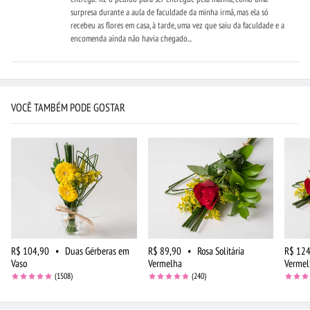
surpresa durante a aula de faculdade da minha irmã, mas ela só
recebeu as flores em casa, à tarde, uma vez que saiu da faculdade e a
encomenda ainda não havia chegado...
VOCÊ TAMBÉM PODE GOSTAR
R$ 104,90
•
Duas Gérberas em
R$ 89,90
•
Rosa Solitária
R$ 124
Vaso
Vermelha
Vermel
(1508)
(240)