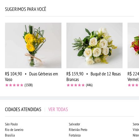
SUGERIMOS PARA VOCÊ
R$ 104,90
•
Duas Gérberas em
R$ 159,90
•
Buquê de 12 Rosas
R$ 224
Vaso
Brancas
Vermel
(1508)
(446)
CIDADES ATENDIDAS
|
VER TODAS
São Paulo
Salvador
Soro
Rio de Janeiro
Ribeirão Preto
Vitór
Brasília
Fortaleza
Niter