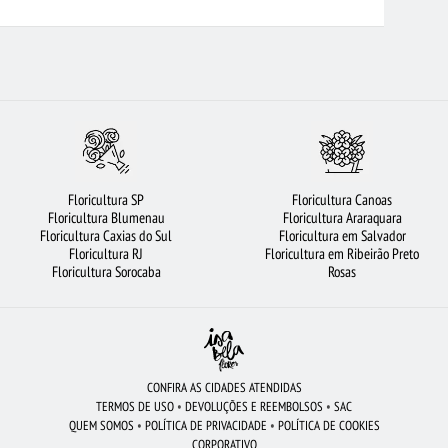
RICULTURA OSASCO
FLORICULTURA BARUERI
ROSAS AMARELAS
ES DO CAMPO
BUQUÊS DE FLORES
CIDADES MAIS PROCURADAS
CIFE
FLORICULTURA GOIÂNIA
URSO DE PELÚCIA
ROSAS
FLORICULTURA CAMPINAS
FLORICULTURA MANAUS
COROA DE FLORES
S VERMELHAS
FLORICULTURA NITERÓI
LÍRIO
ROSAS VERMELHAS
Floricultura SP
Floricultura Canoas
A SP
FLORES
RAMALHETE DE FLORES
FLORICULTURA JUNDIAÍ
Floricultura Blumenau
Floricultura Araraquara
Floricultura Caxias do Sul
Floricultura em Salvador
TURA BRASÍLIA
FLORICULTURA BH
Floricultura RJ
Floricultura em Ribeirão Preto
Floricultura Sorocaba
Rosas
CONFIRA AS CIDADES ATENDIDAS
TERMOS DE USO
•
DEVOLUÇÕES E REEMBOLSOS
•
SAC
QUEM SOMOS
•
POLÍTICA DE PRIVACIDADE
•
POLÍTICA DE COOKIES
CORPORATIVO