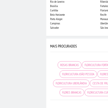
Rio de Janeiro
Ribeirã
Brasília
Fortale
Curitiba
Florian
Belo Horizonte
Recife
Porto Alegre
Manaus
Campinas
Uberlân
Salvador
São Jo
MAIS PROCURADOS
ROSAS BRANCAS
FLORICULTURA FORT
FLORICULTURA JOÃO PESSOA
FLORE
FLORICULTURA UBERLÂNDIA
CESTA DE FR
FLORES BRANCAS
FLORICULTURA CU
ORQUÍDEAS
ARRANJO DE FLORES