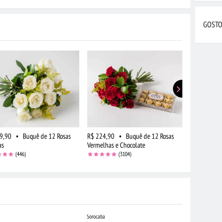
GOSTO
9,90
•
Buquê de 12 Rosas
R$ 224,90
•
Buquê de 12 Rosas
R$ 149,90
as
Vermelhas e Chocolate
do Campo B
(446)
(3104)
Sorocaba
Campo Grande