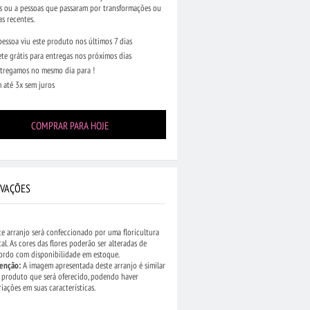
s ou a pessoas que passaram por transformações ou
s recentes.
pessoa viu este produto nos últimos 7 dias
ete grátis para entregas nos próximos dias
tregamos no mesmo dia para !
 até 3x sem juros
COMPRAR PARA HOJE
VAÇÕES
te arranjo será confeccionado por uma floricultura
cal. As cores das flores poderão ser alteradas de
ordo com disponibilidade em estoque.
enção:
A imagem apresentada deste arranjo é similar
•
Arranjo de 3 Rosas
 produto que será oferecido, podendo haver
 Chocolate
riações em suas características.
(1911)