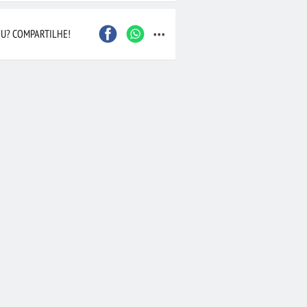
...
U? COMPARTILHE!
•
Ramalhete de Flores
rancas
(520)
Caxias do Sul
São Bernardo do Camp