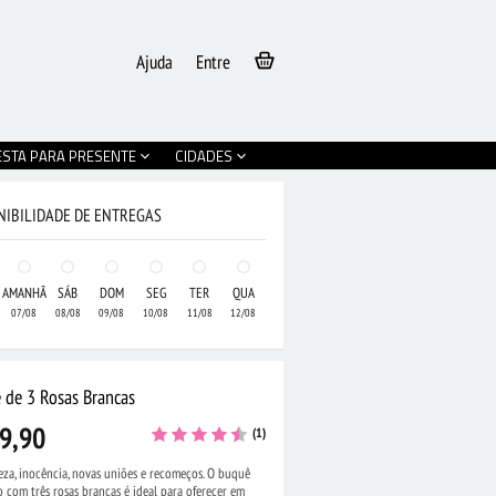
Ajuda
Entre
ESTA PARA PRESENTE
CIDADES
NIBILIDADE DE ENTREGAS
AMANHÃ
SÁB
DOM
SEG
TER
QUA
07/08
08/08
09/08
10/08
11/08
12/08
 de 3 Rosas Brancas
9,90
(1)
eza, inocência, novas uniões e recomeços. O buquê
com três rosas brancas é ideal para oferecer em