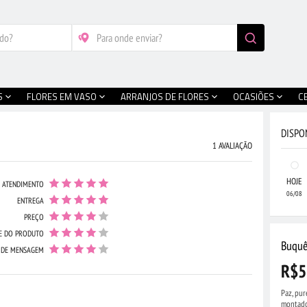
S
FLORES EM VASO
ARRANJOS DE FLORES
OCASIÕES
C
DISPO
1 AVALIAÇÃO
HOJE
ATENDIMENTO
06/08
ENTREGA
PREÇO
E DO PRODUTO
Buquê
 DE MENSAGEM
R$5
Paz, pur
montado 