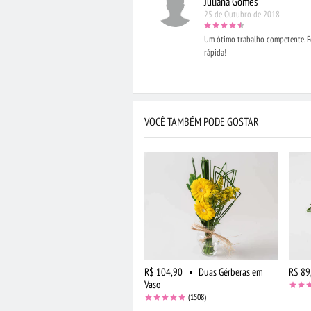
Juliana Gomes
25 de Outubro de 2018
Um ótimo trabalho competente. Fo
rápida!
VOCÊ TAMBÉM PODE GOSTAR
R$ 104,90
•
Duas Gérberas em
R$ 89
Vaso
(1508)