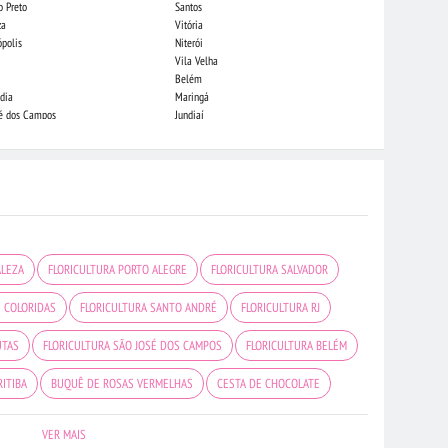
o Preto
Santos
Indaiatuba
za
Vitória
Londrina
ópolis
Niterói
Piracicaba
Vila Velha
Juiz de Fora
Belém
São Luis
dia
Maringá
São José do Rio
sé dos Campos
Jundiaí
João Pessoa
ALEZA
FLORICULTURA PORTO ALEGRE
FLORICULTURA SALVADOR
S COLORIDAS
FLORICULTURA SANTO ANDRÉ
FLORICULTURA RJ
UTAS
FLORICULTURA SÃO JOSÉ DOS CAMPOS
FLORICULTURA BELÉM
RITIBA
BUQUÊ DE ROSAS VERMELHAS
CESTA DE CHOCOLATE
CESTA DE CAFÉ DA MANHÃ
FLORICULTURA RIBEIRÃO PRETO
VER MAIS