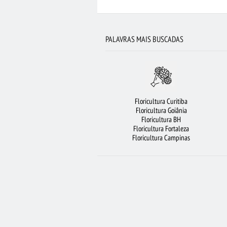
BUQUÊ DE 12 ROSAS VERMELHAS
FLO
FLORES VERMELHAS
VIOLETA
FLOR
PALAVRAS MAIS BUSCADAS
MAIS BUSCADOS
FLORICULTURA RE
FLORICULTURA SÃO BERNARDO DO CAMPO
FLORICULTURA SANTOS
BUQUÊ DE 20 ROSA
Floricultura Curitiba
FLORICULTURA GUARULHOS
FLORICULTUR
Floricultura Goiânia
Floricultura BH
FLORICUL
Floricultura Fortaleza
Floricultura Campinas