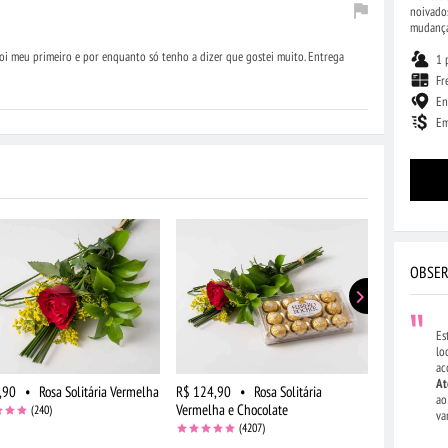
noivado
mudança
i meu primeiro e por enquanto só tenho a dizer que gostei muito. Entrega
1 
Fr
En
Em
OBSER
Es
lo
ac
At
,90
•
Rosa Solitária Vermelha
R$ 124,90
•
Rosa Solitária
R$ 154,90
ao
Vermelha e Chocolate
Vermelhas e
(240)
va
(4207)