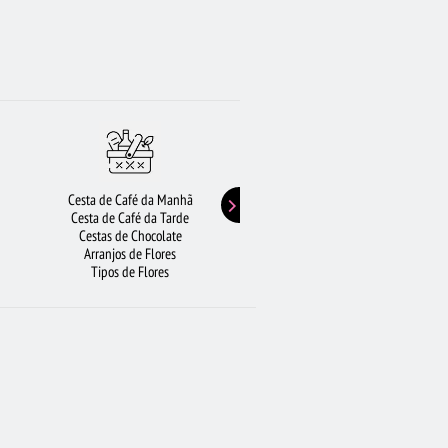
Cesta de Café da Manhã
Buquê de Girassol
Cesta de Café da Tarde
Presentes de Aniversário
Cestas de Chocolate
Buquê de Rosas Vermelhas
Arranjos de Flores
Rosas Amarelas
Tipos de Flores
Lírios