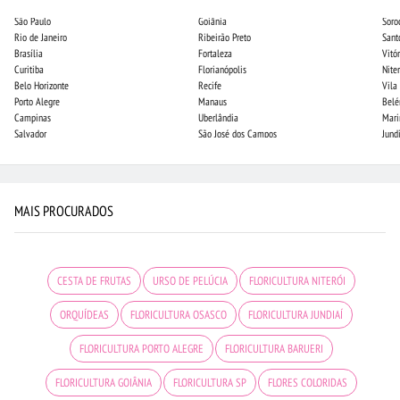
São Paulo
Goiânia
Soro
Rio de Janeiro
Ribeirão Preto
Sant
Brasília
Fortaleza
Vitór
Curitiba
Florianópolis
Niter
Belo Horizonte
Recife
Vila
Porto Alegre
Manaus
Bel
Campinas
Uberlândia
Mari
Salvador
São José dos Campos
Jund
MAIS PROCURADOS
CESTA DE FRUTAS
URSO DE PELÚCIA
FLORICULTURA NITERÓI
ORQUÍDEAS
FLORICULTURA OSASCO
FLORICULTURA JUNDIAÍ
FLORICULTURA PORTO ALEGRE
FLORICULTURA BARUERI
FLORICULTURA GOIÂNIA
FLORICULTURA SP
FLORES COLORIDAS