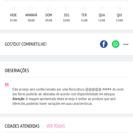
HOJE
AMANHÃ
DOM
SEG
TER
QUA
QUI
07/08
08/08
09/08
10/08
11/08
12/08
13/08
...
GOSTOU? COMPARTILHE!
OBSERVAÇÕES
Este arranjo será confeccionado por uma floricultura @@@@@ #####. As cores
das flores poderão ser alteradas de acordo com disponibilidade em estoque.
Atenção:
A imagem apresentada deste arranjo é similar ao produto que será
oferecido, podendo haver variações em suas características.
CIDADES ATENDIDAS
|
VER TODAS