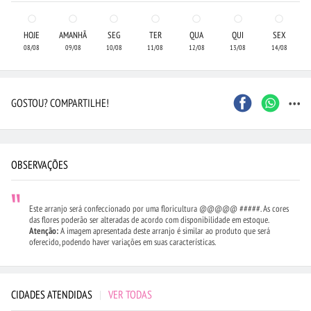
HOJE
AMANHÃ
SEG
TER
QUA
QUI
SEX
08/08
09/08
10/08
11/08
12/08
13/08
14/08
...
GOSTOU? COMPARTILHE!
OBSERVAÇÕES
Este arranjo será confeccionado por uma floricultura @@@@@ #####. As cores
das flores poderão ser alteradas de acordo com disponibilidade em estoque.
Atenção:
A imagem apresentada deste arranjo é similar ao produto que será
oferecido, podendo haver variações em suas características.
CIDADES ATENDIDAS
|
VER TODAS