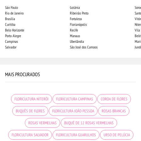
São Paulo
Goiânia
Soro
Rio de Janeiro
Ribeirão Preto
Sant
Brasília
Fortaleza
Vitór
Curitiba
Florianópolis
Niter
Belo Horizonte
Recife
Vila
Porto Alegre
Manaus
Bel
Campinas
Uberlândia
Mari
Salvador
São José dos Campos
Jund
MAIS PROCURADOS
FLORICULTURA NITERÓI
FLORICULTURA CAMPINAS
COROA DE FLORES
BUQUÊS DE FLORES
FLORICULTURA JOÃO PESSOA
ROSAS BRANCAS
ROSAS VERMELHAS
BUQUÊ DE 12 ROSAS VERMELHAS
FLORICULTURA SALVADOR
FLORICULTURA GUARULHOS
URSO DE PELÚCIA