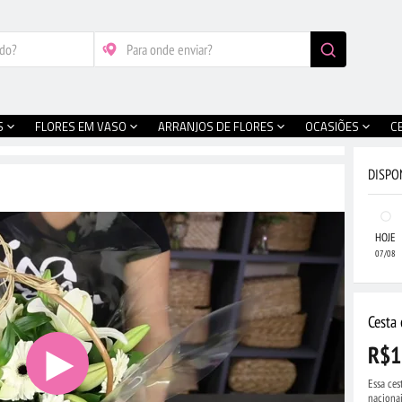
S
FLORES EM VASO
ARRANJOS DE FLORES
OCASIÕES
C
DISPO
HOJE
07/08
Cesta 
R$1
Essa ces
nacionai