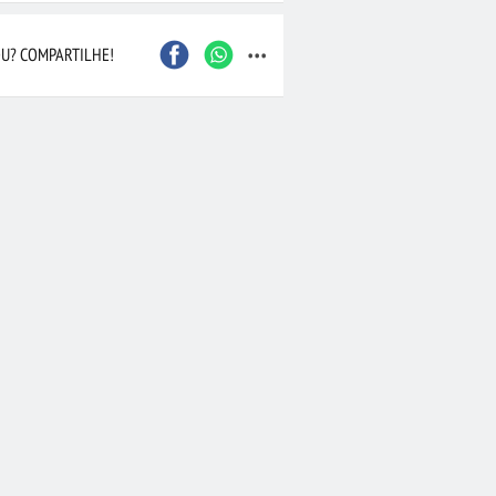
...
U? COMPARTILHE!
•
Cesta com 24 Rosas
hocolates
(50)