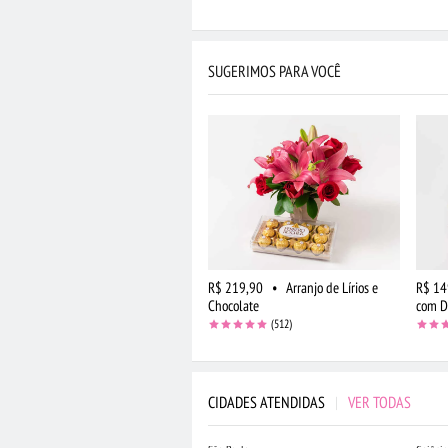
SUGERIMOS PARA VOCÊ
R$ 219,90
•
Arranjo de Lírios e
R$ 14
Chocolate
com D
(512)
CIDADES ATENDIDAS
|
VER TODAS