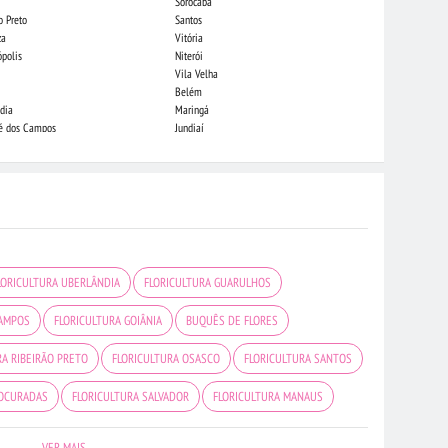
Sorocaba
Campo Grande
o Preto
Santos
Indaiatuba
za
Vitória
Londrina
ópolis
Niterói
Piracicaba
Vila Velha
Juiz de Fora
Belém
São Luis
dia
Maringá
São José do Rio
sé dos Campos
Jundiaí
João Pessoa
LORICULTURA UBERLÂNDIA
FLORICULTURA GUARULHOS
CAMPOS
FLORICULTURA GOIÂNIA
BUQUÊS DE FLORES
RA RIBEIRÃO PRETO
FLORICULTURA OSASCO
FLORICULTURA SANTOS
ROCURADAS
FLORICULTURA SALVADOR
FLORICULTURA MANAUS
URA BARUERI
FLORICULTURA SÃO BERNARDO DO CAMPO
VER MAIS