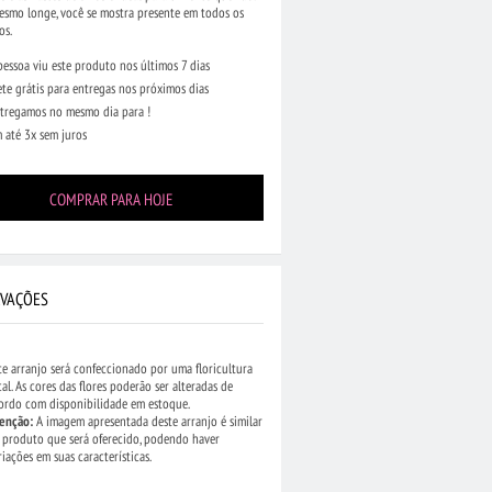
esmo longe, você se mostra presente em todos os
os.
pessoa viu este produto nos últimos 7 dias
ete grátis para entregas nos próximos dias
tregamos no mesmo dia para !
 até 3x sem juros
COMPRAR PARA HOJE
VAÇÕES
te arranjo será confeccionado por uma floricultura
cal. As cores das flores poderão ser alteradas de
ordo com disponibilidade em estoque.
enção:
A imagem apresentada deste arranjo é similar
 produto que será oferecido, podendo haver
riações em suas características.