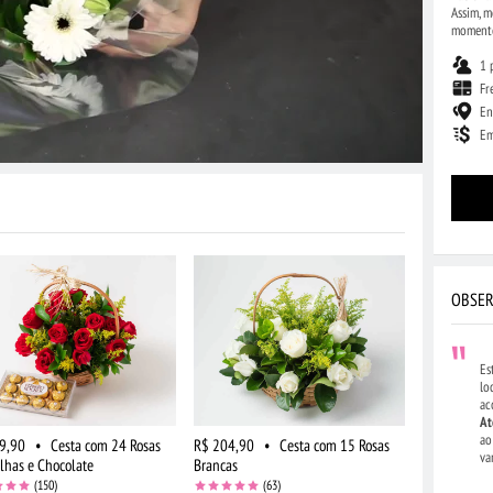
Assim, m
moment
1 
Fr
En
Em
OBSER
Es
lo
ac
At
ao
9,90
•
Cesta com 24 Rosas
R$ 204,90
•
Cesta com 15 Rosas
va
lhas e Chocolate
Brancas
(150)
(63)