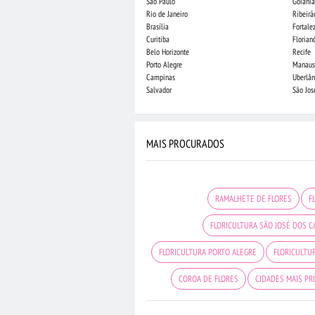
São Paulo
Goiânia
Rio de Janeiro
Ribeirã
Brasília
Fortale
Curitiba
Florian
Belo Horizonte
Recife
Porto Alegre
Manaus
Campinas
Uberlân
Salvador
São Jo
MAIS PROCURADOS
RAMALHETE DE FLORES
F
FLORICULTURA SÃO JOSÉ DOS 
FLORICULTURA PORTO ALEGRE
FLORICULTU
COROA DE FLORES
CIDADES MAIS P
ROSAS BRANCAS
FLORICULT