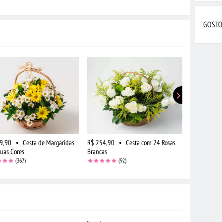
GOSTO
9,90
•
Cesta de Margaridas
R$ 254,90
•
Cesta com 24 Rosas
R$ 309,90
uas Cores
Brancas
Brancas e C
(367)
(92)