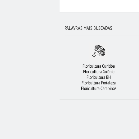
FLORICULTURA SANTO ANDRÉ
FLORI
FLORICULTURA JOÃO PESSOA
URS
PALAVRAS MAIS BUSCADAS
FLORES BRANCAS
CESTA DE CH
FLORICULTURA BELÉM
FLORICULTURA JUND
FLORES
LÍRIO
FLORICULTURA FOR
Floricultura Curitiba
FLORICULTURA CAMPINAS
C
Floricultura Goiânia
Floricultura BH
BUQUÊ DE ROSAS VERMELHAS
FLORI
Floricultura Fortaleza
Floricultura Campinas
FLORICU