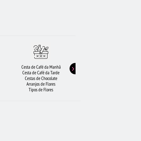
Cesta de Café da Manhã
Buquê de Girassol
Cesta de Café da Tarde
Presentes de Aniversário
Cestas de Chocolate
Buquê de Rosas Vermelhas
Arranjos de Flores
Rosas Amarelas
Tipos de Flores
Lírios