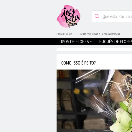
Flores Online
-
Cesta com Lírios e Gérberas Brancas
TIPOS DE FLORES
BUQUÊS DE FLORE
COMO ISSO É FEITO?