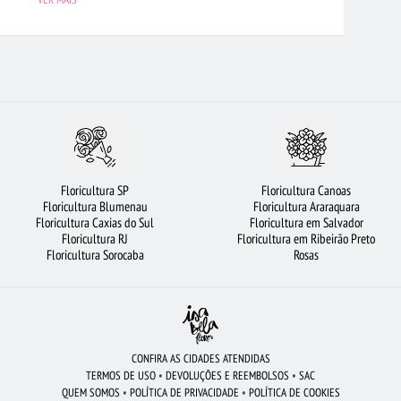
CULTURA SP
FLORICULTURA BH
ROSAS
FLORES DO CAMPO
O DE PELÚCIA
FLORICULTURA NITERÓI
FLORES COLORIDAS
OCOLATE
ORQUÍDEAS
BUQUÊ DE 20 ROSAS VERMELHAS
IAÍ
ARRANJO DE FLORES
FLORES VERMELHAS
MAIS BUSCADOS
TALEZA
ROSAS VERMELHAS
BUQUÊ DE 12 ROSAS VERMELHAS
Floricultura SP
Floricultura Canoas
ESTA DE CAFÉ DA MANHÃ
FLORICULTURA RJ
VIOLETA
Floricultura Blumenau
Floricultura Araraquara
Floricultura Caxias do Sul
Floricultura em Salvador
CULTURA BRASÍLIA
FLORICULTURA CURITIBA
ROSAS AMARELAS
Floricultura RJ
Floricultura em Ribeirão Preto
Floricultura Sorocaba
Rosas
LTURA RECIFE
CESTA DE FRUTAS
CONFIRA AS CIDADES ATENDIDAS
TERMOS DE USO
•
DEVOLUÇÕES E REEMBOLSOS
•
SAC
QUEM SOMOS
•
POLÍTICA DE PRIVACIDADE
•
POLÍTICA DE COOKIES