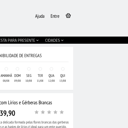
Ajuda
Entre
ESTA PARA PRESENTE
CIDADES
NIBILIDADE DE ENTREGAS
AMANHÃ
DOM
SEG
TER
QUA
QUI
08/08
09/08
10/08
11/08
12/08
13/08
com Lírios e Gérberas Brancas
39,90
ta delicada formada pelas flores brancas das gerberas
s e as hastes de lírios é ideal para um ente querido.