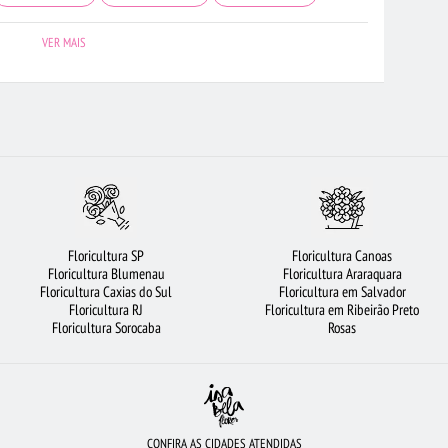
RMELHAS
FLORICULTURA PORTO ALEGRE
FLORICULTURA CAMPINAS
VER MAIS
 GOIÂNIA
FLORICULTURA JOÃO PESSOA
FLORICULTURA UBERLÂNDIA
FLORICULTURA SÃO BERNARDO DO CAMPO
FLORES BRANCAS
TURA SANTOS
FLORICULTURA SALVADOR
ROSAS VERMELHAS
ASÍLIA
FLORICULTURA NITERÓI
FLORICULTURA SANTO ANDRÉ
FLORICULTURA RECIFE
FLORICULTURA JUNDIAÍ
VIOLETA
Floricultura SP
Floricultura Canoas
SCO
FLORES DO CAMPO
ROSAS BRANCAS
FLORICULTURA BELÉM
Floricultura Blumenau
Floricultura Araraquara
Floricultura Caxias do Sul
Floricultura em Salvador
ARRANJO DE FLORES
COROA DE FLORES
Floricultura RJ
Floricultura em Ribeirão Preto
Floricultura Sorocaba
Rosas
CONFIRA AS CIDADES ATENDIDAS