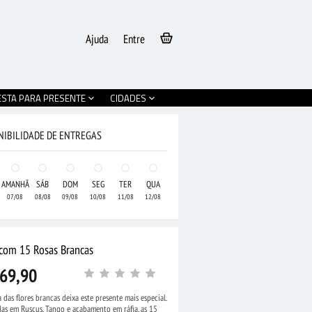
Ajuda
Entre
ESTA PARA PRESENTE
CIDADES
NIBILIDADE DE ENTREGAS
AMANHÃ
SÁB
DOM
SEG
TER
QUA
07/08
08/08
09/08
10/08
11/08
12/08
 com 15 Rosas Brancas
69,90
 das flores brancas deixa este presente mais especial.
as em Ruscus, Tango e acabamento em ráfia, as 15