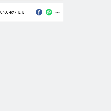
...
Caxias do Sul
São Bernardo do Camp
U? COMPARTILHE!
Contagem
Maceió
Joinville
Santo André
Barueri
Cascavel
Osasco
Itajaí
Nova Iguaçu
Taubaté
 Preto
Bauru
Aracaju
Marília
Macaé