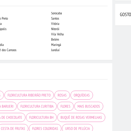
Sorocaba
Campo Grande
GOSTO
o Preto
Santos
Indaiatuba
za
Vitória
Londrina
ópolis
Niterói
Piracicaba
Vila Velha
Juiz de Fora
Belém
São Luis
dia
Maringá
São José do Rio
sé dos Campos
Jundiaí
João Pessoa
S
FLORICULTURA RIBEIRÃO PRETO
ROSAS
ORQUÍDEAS
A BARUERI
FLORICULTURA CURITIBA
FLORES
MAIS BUSCADOS
A DE CHOCOLATE
FLORICULTURA BH
BUQUÊ DE ROSAS VERMELHAS
CESTA DE FRUTAS
FLORES COLORIDAS
URSO DE PELÚCIA