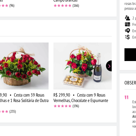
rosas br
(96)
(166)
pessoa 
2 
Fr
En
Em
OBSER
9,90
•
Cesta com 39 Rosas
R$ 299,90
•
Cesta com 9 Rosas
R$ 314,90
has e 1 Rosa Solitária de Outra
Vermelhas, Chocolate e Espumante
Chocolate e 
Es
(196)
lo
(235)
ac
At
ao
va