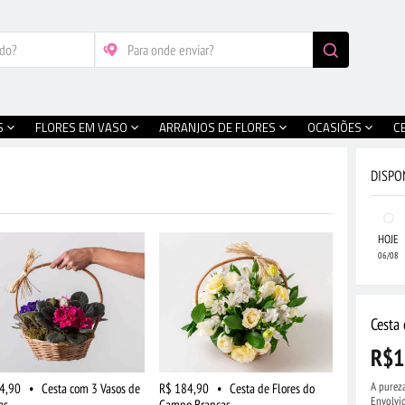
S
FLORES EM VASO
ARRANJOS DE FLORES
OCASIÕES
C
DISPO
HOJE
06/08
Cesta
R$1
A pureza
4,90
•
Cesta com 3 Vasos de
R$ 184,90
•
Cesta de Flores do
Envolvid
as
Campo Brancas