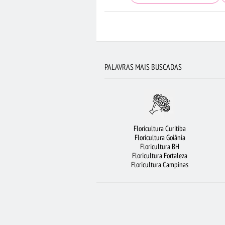
CIDADES MAIS PROCURADAS
FLORES VE
FLORICULTURA GUARULHOS
FLORICULTURA
FLORICULTURA SP
FLORICULTURA RJ
PALAVRAS MAIS BUSCADAS
FLORICULTURA MANAUS
FLORICUL
ROSAS AMARELAS
FLORICULTURA BR
BUQUÊ DE 12 ROSAS VERMELHAS
Floricultura Curitiba
RAMALHETE DE FLORES
FLORICULTURA OSA
Floricultura Goiânia
Floricultura BH
BUQUÊS DE FLORES
Floricultura Fortaleza
Floricultura Campinas