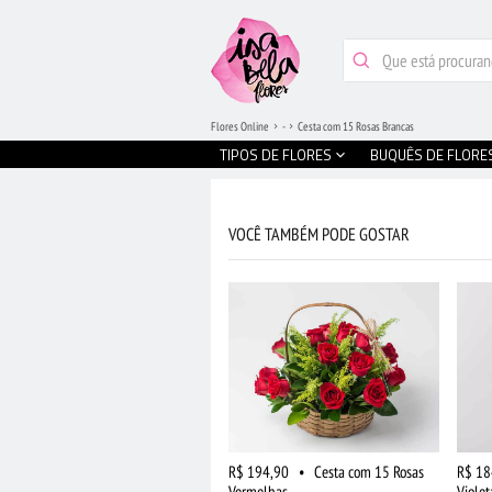
Flores Online
-
Cesta com 15 Rosas Brancas
TIPOS DE FLORES
BUQUÊS DE FLORE
VOCÊ TAMBÉM PODE GOSTAR
R$ 194,90
•
Cesta com 15 Rosas
R$ 18
Vermelhas
Violet