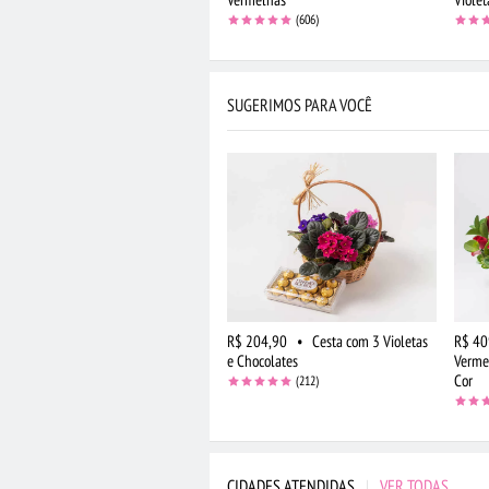
(606)
SUGERIMOS PARA VOCÊ
R$ 204,90
•
Cesta com 3 Violetas
R$ 40
e Chocolates
Vermel
Cor
(212)
CIDADES ATENDIDAS
|
VER TODAS