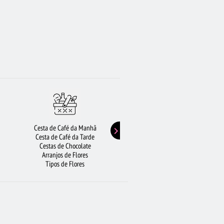
Cesta de Café da Manhã
Buquê de Girassol
Cesta de Café da Tarde
Presentes de Aniversário
Cestas de Chocolate
Buquê de Rosas Vermelhas
Arranjos de Flores
Rosas Amarelas
Tipos de Flores
Lírios