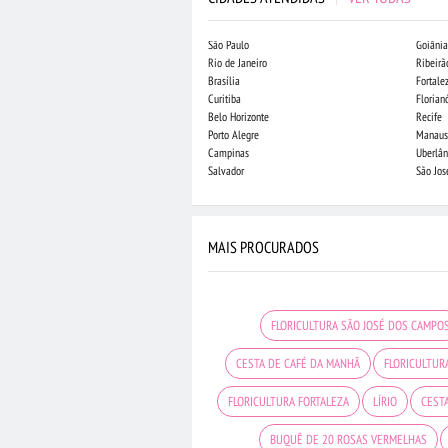
São Paulo
Goiânia
Rio de Janeiro
Ribeirã
Brasília
Fortale
Curitiba
Florian
Belo Horizonte
Recife
Porto Alegre
Manaus
Campinas
Uberlân
Salvador
São Jo
MAIS PROCURADOS
FLORICULTURA SÃO JOSÉ DOS CAMPO
CESTA DE CAFÉ DA MANHÃ
FLORICULTUR
FLORICULTURA FORTALEZA
LÍRIO
CEST
BUQUÊ DE 20 ROSAS VERMELHAS