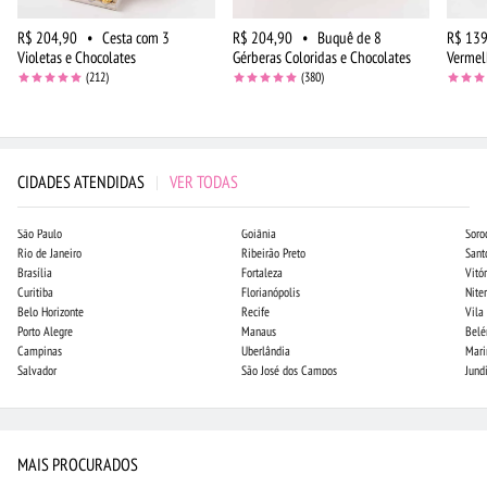
R$ 204,90
•
Cesta com 3
R$ 204,90
•
Buquê de 8
R$ 139
Violetas e Chocolates
Gérberas Coloridas e Chocolates
Vermel
(212)
(380)
CIDADES ATENDIDAS
|
VER TODAS
São Paulo
Goiânia
Soro
Rio de Janeiro
Ribeirão Preto
Sant
Brasília
Fortaleza
Vitór
Curitiba
Florianópolis
Niter
Belo Horizonte
Recife
Vila
Porto Alegre
Manaus
Bel
Campinas
Uberlândia
Mari
Salvador
São José dos Campos
Jund
MAIS PROCURADOS