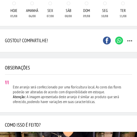
HOJE
AMANHÃ
SEX
SÁB
DOM
SEG
TER
05/08
06/08
07/08
08/08
09/08
10/08
11/08
...
GOSTOU? COMPARTILHE!
OBSERVAÇÕES
Este arranjo será confeccionado por uma floricultura local. As cores das flores
poderão ser alteradas de acordo com disponibilidade em estoque.
Atenção:
A imagem apresentada deste arranjo é similar ao produto que será
oferecido, podendo haver variações em suas características.
COMO ISSO É FEITO?