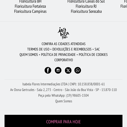
Floricultura BH
Floricultura Caxias do Sul
F
Floricultura Fortaleza
Floricultura RJ
Flor
FLORICULTURA GUARULHOS
FLORICULTURA BELÉM
Floricultura Campinas
Floricultura Sorocaba
CIDADES MAIS PROCURADAS
FLORICULTURA BARUERI
ARRANJO DE FLORES
FLORICULTURA NITERÓI
FLORES VERMELHAS
COROA DE FLORES
BUQUÊ DE ROSAS VERMELHAS
FLORICULTURA BH
ROSAS BRANCAS
CONFIRA AS CIDADES ATENDIDAS
TERMOS DE USO
•
DEVOLUÇÕES E REEMBOLSOS
•
SAC
BUQUÊ DE 20 ROSAS VERMELHAS
CESTA DE CHOCOLATE
QUEM SOMOS
•
POLÍTICA DE PRIVACIDADE
•
POLÍTICA DE COOKIES
CORPORATIVO
RAMALHETE DE FLORES
FLORICULTURA CURITIBA
FLORES DO CAMPO
FLORICULTURA SALVADOR
FLORICULTURA OSASCO
FLORICULTURA MANAUS
Isabela Flores Intermediações LTDA | CNPJ: 10.158.838/0001-61
Av Dona Gertrudes - Sala 2, 273 - Centro - São João da Boa Vista - SP - 13.870-110
Peça pelo WhatsApp: (19) 98605-1504
Quem Somos
COMPRAR PARA HOJE