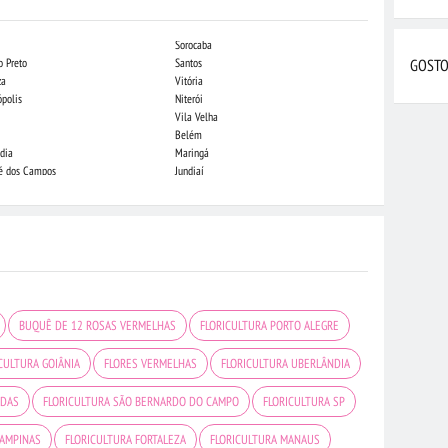
Sorocaba
Campo Grande
o Preto
Santos
Indaiatuba
GOSTO
za
Vitória
Londrina
ópolis
Niterói
Piracicaba
Vila Velha
Juiz de Fora
Belém
São Luis
dia
Maringá
São José do Rio
sé dos Campos
Jundiaí
João Pessoa
BUQUÊ DE 12 ROSAS VERMELHAS
FLORICULTURA PORTO ALEGRE
CULTURA GOIÂNIA
FLORES VERMELHAS
FLORICULTURA UBERLÂNDIA
ADAS
FLORICULTURA SÃO BERNARDO DO CAMPO
FLORICULTURA SP
CAMPINAS
FLORICULTURA FORTALEZA
FLORICULTURA MANAUS