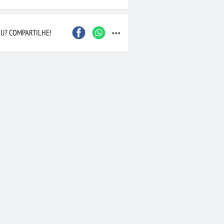
...
Caxias do Sul
São Bernardo do Camp
Contagem
Maceió
U? COMPARTILHE!
Joinville
Santo André
Barueri
Cascavel
Osasco
Itajaí
Nova Iguaçu
Taubaté
 Preto
Bauru
Aracaju
Marília
Macaé