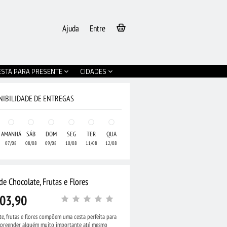
Ajuda
Entre
ESTA PARA PRESENTE
CIDADES
NIBILIDADE DE ENTREGAS
AMANHÃ
SÁB
DOM
SEG
TER
QUA
07/08
08/08
09/08
10/08
11/08
12/08
de Chocolate, Frutas e Flores
03,90
e, frutas e flores compõem uma cesta perfeita para
rpreender alguém muito importante até mesmo