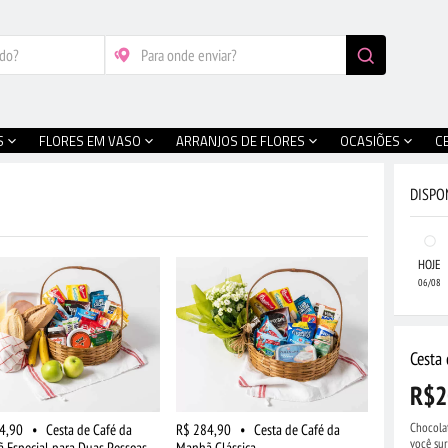
S
FLORES EM VASO
ARRANJOS DE FLORES
OCASIÕES
C
DISPO
HOJE
06/08
Cesta 
R$2
Chocolat
4,90
•
Cesta de Café da
R$ 284,90
•
Cesta de Café da
você su
 Especial para Duas Pessoas
Manhã Clássica