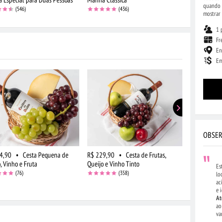
quando v
(546)
(436)
mostrar 
1 
Fr
En
Em
OBSER
4,90
•
Cesta Pequena de
R$ 229,90
•
Cesta de Frutas,
R$ 454,90
, Vinho e Fruta
Queijo e Vinho Tinto
Frutas, Quei
Es
Flores e Pel
(76)
(358)
lo
ac
e 
At
ao
va