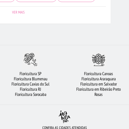
E FLORES
FLORICULTURA SANTO ANDRÉ
URSO DE PELÚCIA
VER MAIS
DE FRUTAS
CESTA DE CAFÉ DA MANHÃ
FLORICULTURA BH
ROSAS BRANCAS
FLORES DO CAMPO
FLORICULTURA BRASÍLIA
A SÃO JOSÉ DOS CAMPOS
LÍRIO
FLORICULTURA JOÃO PESSOA
 CHOCOLATE
ROSAS AMARELAS
FLORICULTURA NITERÓI
BUQUÊ DE 20 ROSAS VERMELHAS
FLORICULTURA SANTOS
Floricultura SP
Floricultura Canoas
RES BRANCAS
FLORICULTURA BARUERI
FLORICULTURA OSASCO
Floricultura Blumenau
Floricultura Araraquara
Floricultura Caxias do Sul
Floricultura em Salvador
RITIBA
FLORICULTURA RJ
FLORICULTURA JUNDIAÍ
ROSAS
Floricultura RJ
Floricultura em Ribeirão Preto
Floricultura Sorocaba
Rosas
CONFIRA AS CIDADES ATENDIDAS