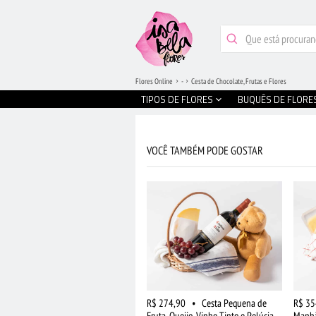
Flores Online
-
Cesta de Chocolate, Frutas e Flores
TIPOS DE FLORES
BUQUÊS DE FLORE
VOCÊ TAMBÉM PODE GOSTAR
R$ 274,90
•
Cesta Pequena de
R$ 35
Fruta, Queijo, Vinho Tinto e Pelúcia
Manhã