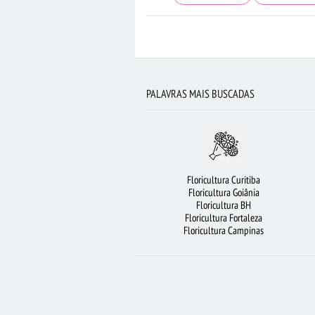
RAMALHETE DE FLORES
BUQUÊS D
FLORICULTURA SALVADOR
CESTA 
FLORICULTURA BELÉM
FLORES
PALAVRAS MAIS BUSCADAS
FLORICULTURA RECIFE
FLORICULTUR
ARRANJO DE FLORES
CESTA DE
FLORICULTURA GUARULHOS
Floricultura Curitiba
FLORICULTURA RIBEIRÃO PRETO
FLO
Floricultura Goiânia
Floricultura BH
COROA DE FLORES
FLORICULTURA CU
Floricultura Fortaleza
Floricultura Campinas