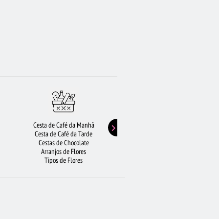
Cesta de Café da Manhã
Buquê de Girassol
Cesta de Café da Tarde
Presentes de Aniversário
Cestas de Chocolate
Buquê de Rosas Vermelhas
Arranjos de Flores
Rosas Amarelas
Tipos de Flores
Lírios