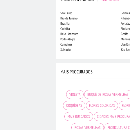
São Paulo
Goiânia
Rio de Janeiro
Ribeirã
Brasília
Fortale
Curitiba
Florian
Belo Horizonte
Recife
Porto Alegre
Manaus
Campinas
Uberlân
Salvador
São Jo
MAIS PROCURADOS
VIOLETA
BUQUÊ DE ROSAS VERMELHAS
ORQUÍDEAS
FLORES COLORIDAS
FLORI
MAIS BUSCADOS
CIDADES MAIS PROCUR
ROSAS VERMELHAS
FLORICULTURA 