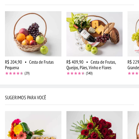
R$ 204,90
•
Cesta de Frutas
R$ 409,90
•
Cesta de Frutas,
R$ 229
Pequena
Queijos, Pães, Vinho e Flores
Grande
(29)
(540)
SUGERIMOS PARA VOCÊ