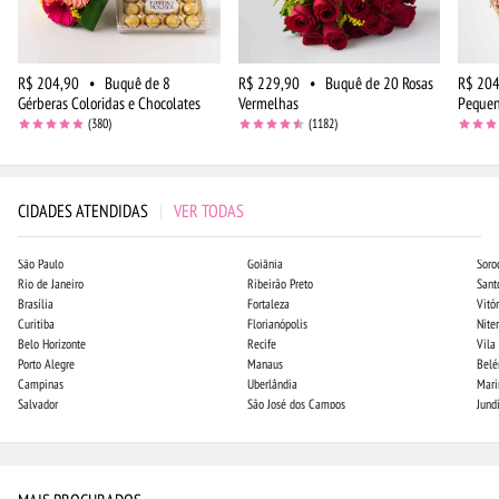
R$ 204,90
•
Buquê de 8
R$ 229,90
•
Buquê de 20 Rosas
R$ 204
Gérberas Coloridas e Chocolates
Vermelhas
Peque
(380)
(1182)
CIDADES ATENDIDAS
|
VER TODAS
São Paulo
Goiânia
Soro
Rio de Janeiro
Ribeirão Preto
Sant
Brasília
Fortaleza
Vitór
Curitiba
Florianópolis
Niter
Belo Horizonte
Recife
Vila
Porto Alegre
Manaus
Bel
Campinas
Uberlândia
Mari
Salvador
São José dos Campos
Jund