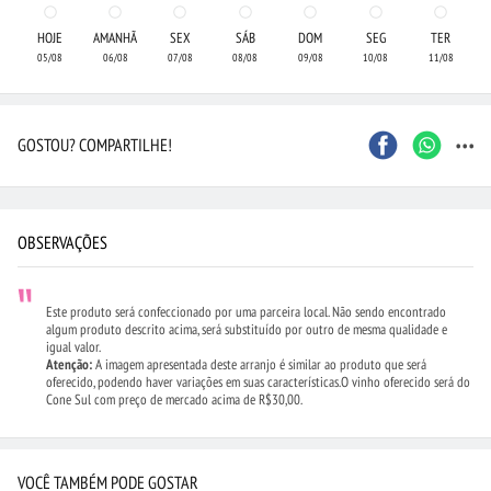
HOJE
AMANHÃ
SEX
SÁB
DOM
SEG
TER
05/08
06/08
07/08
08/08
09/08
10/08
11/08
...
GOSTOU? COMPARTILHE!
OBSERVAÇÕES
Este produto será confeccionado por uma parceira local. Não sendo encontrado
algum produto descrito acima, será substituído por outro de mesma qualidade e
igual valor.
Atenção:
A imagem apresentada deste arranjo é similar ao produto que será
oferecido, podendo haver variações em suas características.O vinho oferecido será do
Cone Sul com preço de mercado acima de R$30,00.
VOCÊ TAMBÉM PODE GOSTAR