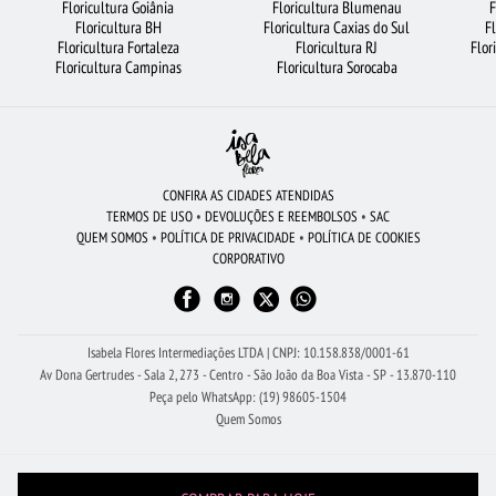
Floricultura Goiânia
Floricultura Blumenau
F
FLORICULTURA FORTALEZA
CESTA DE CHOCOLATE
FLORICULTURA JUNDIAÍ
Floricultura BH
Floricultura Caxias do Sul
F
Floricultura Fortaleza
Floricultura RJ
Flor
FLORICULTURA BH
FLORICULTURA RJ
FLORICULTURA GOIÂNIA
Floricultura Campinas
Floricultura Sorocaba
FLORICULTURA SP
BUQUÊ DE 20 ROSAS VERMELHAS
FLORICULTURA CAMPINAS
FLORICULTURA GUARULHOS
FLORICULTURA UBERLÂNDIA
FLORICULTURA SÃO JOSÉ DOS CAMPOS
CONFIRA AS CIDADES ATENDIDAS
TERMOS DE USO
•
DEVOLUÇÕES E REEMBOLSOS
•
SAC
FLORICULTURA SANTOS
FLORICULTURA BRASÍLIA
ARRANJO DE FLORES
QUEM SOMOS
•
POLÍTICA DE PRIVACIDADE
•
POLÍTICA DE COOKIES
CORPORATIVO
FLORICULTURA SÃO BERNARDO DO CAMPO
FLORICULTURA OSASCO
FLORICULTURA MANAUS
CESTA DE FRUTAS
FLORES
ORQUÍDEAS
FLORICULTURA BELÉM
Isabela Flores Intermediações LTDA | CNPJ: 10.158.838/0001-61
Av Dona Gertrudes - Sala 2, 273 - Centro - São João da Boa Vista - SP - 13.870-110
Peça pelo WhatsApp: (19) 98605-1504
Quem Somos