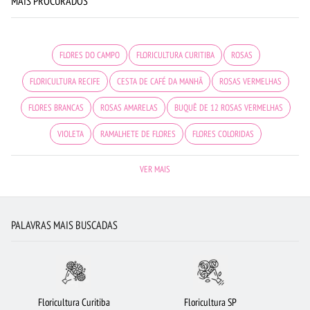
MAIS PROCURADOS
FLORES DO CAMPO
FLORICULTURA CURITIBA
ROSAS
FLORICULTURA RECIFE
CESTA DE CAFÉ DA MANHÃ
ROSAS VERMELHAS
FLORES BRANCAS
ROSAS AMARELAS
BUQUÊ DE 12 ROSAS VERMELHAS
VIOLETA
RAMALHETE DE FLORES
FLORES COLORIDAS
BUQUÊS DE FLORES
BUQUÊ DE ROSAS VERMELHAS
VER MAIS
FLORICULTURA PORTO ALEGRE
MAIS BUSCADOS
FLORICULTURA NITERÓI
LÍRIO
FLORICULTURA RIBEIRÃO PRETO
FLORICULTURA SALVADOR
PALAVRAS MAIS BUSCADAS
FLORICULTURA BARUERI
FLORICULTURA SANTO ANDRÉ
COROA DE FLORES
FLORES VERMELHAS
ROSAS BRANCAS
URSO DE PELÚCIA
FLORICULTURA JOÃO PESSOA
CIDADES MAIS PROCURADAS
Floricultura Curitiba
Floricultura SP