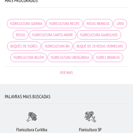
MAIS PROCURADOS
FLORICULTURA GOIÂNIA
FLORICULTURA RECIFE
ROSAS BRANCAS
LÍRIO
ROSAS
FLORICULTURA SANTO ANDRÉ
FLORICULTURA GUARULHOS
BUQUÊS DE FLORES
FLORICULTURA BH
BUQUÊ DE 20 ROSAS VERMELHAS
FLORICULTURA BELÉM
FLORICULTURA UBERLÂNDIA
FLORES BRANCAS
FLORICULTURA NITERÓI
FLORICULTURA SALVADOR
FLORICULTURA OSASCO
VER MAIS
FLORICULTURA JUNDIAÍ
FLORES
CESTA DE FRUTAS
ORQUÍDEAS
ROSAS VERMELHAS
FLORICULTURA BARUERI
FLORICULTURA BRASÍLIA
PALAVRAS MAIS BUSCADAS
FLORICULTURA JOÃO PESSOA
FLORES VERMELHAS
FLORICULTURA PORTO ALEGRE
FLORICULTURA RIBEIRÃO PRETO
FLORICULTURA CAMPINAS
MAIS BUSCADOS
FLORICULTURA SANTOS
Floricultura Curitiba
Floricultura SP