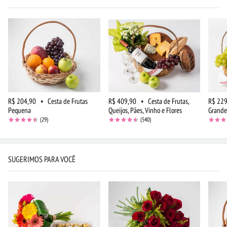
R$ 204,90
•
Cesta de Frutas
R$ 409,90
•
Cesta de Frutas,
R$ 229
Pequena
Queijos, Pães, Vinho e Flores
Grande
(29)
(540)
SUGERIMOS PARA VOCÊ