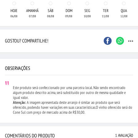
HOJE
AMANHÃ
SÁB
DOM
SEG
TER
QUA
06/08
07/08
08/08
09/08
10/08
11/08
12/08
...
GOSTOU? COMPARTILHE!
OBSERVAÇÕES
Este produto será confeccionado por uma parceira local. Não sendo encontrado
algum produto descrito acima, será substituído por outro de mesma qualidade e
igual valor.
Atenção:
A imagem apresentada deste arranjo é similar ao produto que será
oferecido, podendo haver variações em suas características.O vinho oferecido será do
Cone Sul com preço de mercado acima de R$30,00.
COMENTÁRIOS DO PRODUTO
1 AVALIAÇÃO