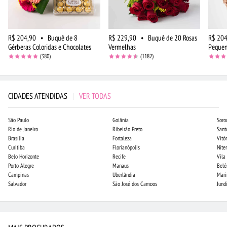
R$ 204,90
•
Buquê de 8
R$ 229,90
•
Buquê de 20 Rosas
R$ 204
Gérberas Coloridas e Chocolates
Vermelhas
Peque
(380)
(1182)
CIDADES ATENDIDAS
|
VER TODAS
São Paulo
Goiânia
Soro
Rio de Janeiro
Ribeirão Preto
Sant
Brasília
Fortaleza
Vitór
Curitiba
Florianópolis
Niter
Belo Horizonte
Recife
Vila
Porto Alegre
Manaus
Bel
Campinas
Uberlândia
Mari
Salvador
São José dos Campos
Jund