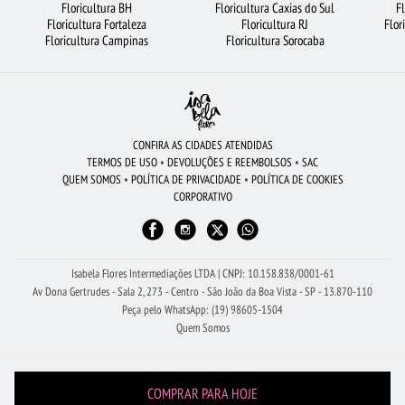
Floricultura BH
Floricultura Caxias do Sul
F
Floricultura Fortaleza
Floricultura RJ
Flor
CESTA DE CAFÉ DA MANHÃ
BUQUÊ DE ROSAS VERMELHAS
ORQUÍDEAS
Floricultura Campinas
Floricultura Sorocaba
FLORES COLORIDAS
FLORICULTURA FORTALEZA
FLORICULTURA BELÉM
FLORICULTURA BH
FLORES VERMELHAS
FLORICULTURA SÃO JOSÉ DOS CAMPOS
CESTA DE FRUTAS
CONFIRA AS CIDADES ATENDIDAS
TERMOS DE USO
•
DEVOLUÇÕES E REEMBOLSOS
•
SAC
BUQUÊ DE 20 ROSAS VERMELHAS
BUQUÊS DE FLORES
QUEM SOMOS
•
POLÍTICA DE PRIVACIDADE
•
POLÍTICA DE COOKIES
CORPORATIVO
FLORICULTURA GOIÂNIA
FLORICULTURA JUNDIAÍ
FLORICULTURA SP
FLORES DO CAMPO
ARRANJO DE FLORES
FLORICULTURA SALVADOR
MAIS BUSCADOS
COROA DE FLORES
Isabela Flores Intermediações LTDA | CNPJ: 10.158.838/0001-61
Av Dona Gertrudes - Sala 2, 273 - Centro - São João da Boa Vista - SP - 13.870-110
Peça pelo WhatsApp: (19) 98605-1504
Quem Somos
COMPRAR PARA HOJE