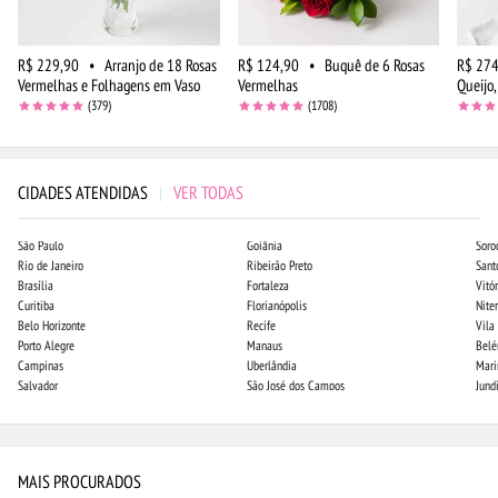
R$ 229,90
•
Arranjo de 18 Rosas
R$ 124,90
•
Buquê de 6 Rosas
R$ 274
Vermelhas e Folhagens em Vaso
Vermelhas
Queijo,
(379)
(1708)
CIDADES ATENDIDAS
|
VER TODAS
São Paulo
Goiânia
Soro
Rio de Janeiro
Ribeirão Preto
Sant
Brasília
Fortaleza
Vitór
Curitiba
Florianópolis
Niter
Belo Horizonte
Recife
Vila
Porto Alegre
Manaus
Bel
Campinas
Uberlândia
Mari
Salvador
São José dos Campos
Jund
MAIS PROCURADOS