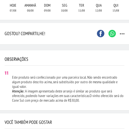
HOJE
AMANHÃ
DOM
SEG
TER
QUA
QUI
07/08
08/08
09/08
10/08
11/08
12/08
13/08
...
GOSTOU? COMPARTILHE!
OBSERVAÇÕES
Este produto será confeccionado por uma parceira local. Não sendo encontrado
algum produto descrito acima, será substituído por outro de mesma qualidade e
igual valor.
Atenção:
A imagem apresentada deste arranjo é similar ao produto que será
oferecido, podendo haver variações em suas características.O vinho oferecido será do
Cone Sul com preço de mercado acima de R$30,00.
VOCÊ TAMBÉM PODE GOSTAR