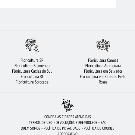
ANTOS
FLORICULTURA SANTO ANDRÉ
FLORICULTURA CAMPINAS
NARDO DO CAMPO
ARRANJO DE FLORES
COROA DE FLORES
ORES BRANCAS
FLORES VERMELHAS
FLORICULTURA BH
ULTURA BRASÍLIA
BUQUÊS DE FLORES
FLORICULTURA MANAUS
LORES
BUQUÊ DE 12 ROSAS VERMELHAS
FLORICULTURA CURITIBA
Floricultura SP
Floricultura Canoas
JOÃO PESSOA
FLORES COLORIDAS
ROSAS AMARELAS
ROSAS
Floricultura Blumenau
Floricultura Araraquara
Floricultura Caxias do Sul
Floricultura em Salvador
OCOLATE
FLORICULTURA GUARULHOS
FLORICULTURA UBERLÂNDIA
Floricultura RJ
Floricultura em Ribeirão Preto
Floricultura Sorocaba
Rosas
CONFIRA AS CIDADES ATENDIDAS
TERMOS DE USO
•
DEVOLUÇÕES E REEMBOLSOS
•
SAC
QUEM SOMOS
•
POLÍTICA DE PRIVACIDADE
•
POLÍTICA DE COOKIES
CORPORATIVO