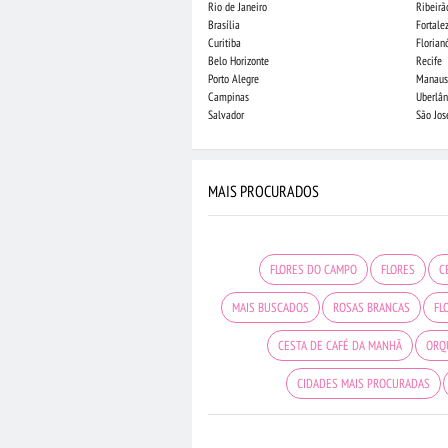
Rio de Janeiro
Ribeirã
Brasília
Fortale
Curitiba
Florian
Belo Horizonte
Recife
Porto Alegre
Manaus
Campinas
Uberlân
Salvador
São Jo
MAIS PROCURADOS
FLORES DO CAMPO
FLORES
C
MAIS BUSCADOS
ROSAS BRANCAS
FL
CESTA DE CAFÉ DA MANHÃ
ORQ
CIDADES MAIS PROCURADAS
BUQUÊ DE 20 ROSAS VERMELHAS
FLO