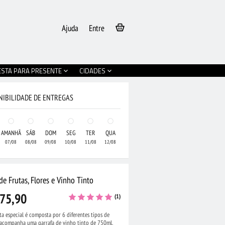
Ajuda
Entre
ESTA PARA PRESENTE
CIDADES
NIBILIDADE DE ENTREGAS
AMANHÃ
SÁB
DOM
SEG
TER
QUA
07/08
08/08
09/08
10/08
11/08
12/08
de Frutas, Flores e Vinho Tinto
75,90
(1)
ta especial é composta por 6 diferentes tipos de
e acompanha uma garrafa de vinho tinto de 750ml.