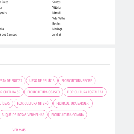
o Preto
Santos
Indaiatuba
za
Vitória
Londrina
ópolis
Niterói
Piracicaba
Vila Velha
Juiz de Fora
Belém
São Luis
dia
Maringá
São José do Rio
sé dos Campos
Jundiaí
João Pessoa
ESTA DE FRUTAS
URSO DE PELÚCIA
FLORICULTURA RECIFE
ORICULTURA SP
FLORICULTURA OSASCO
FLORICULTURA FORTALEZA
UÍDEAS
FLORICULTURA NITERÓI
FLORICULTURA BARUERI
BUQUÊ DE ROSAS VERMELHAS
FLORICULTURA GOIÂNIA
RICULTURA SÃO JOSÉ DOS CAMPOS
FLORICULTURA RIBEIRÃO PRETO
VER MAIS