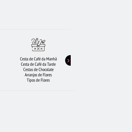
Cesta de Café da Manhã
Buquê de Girassol
Cesta de Café da Tarde
Presentes de Aniversário
Cestas de Chocolate
Buquê de Rosas Vermelhas
Arranjos de Flores
Rosas Amarelas
Tipos de Flores
Lírios