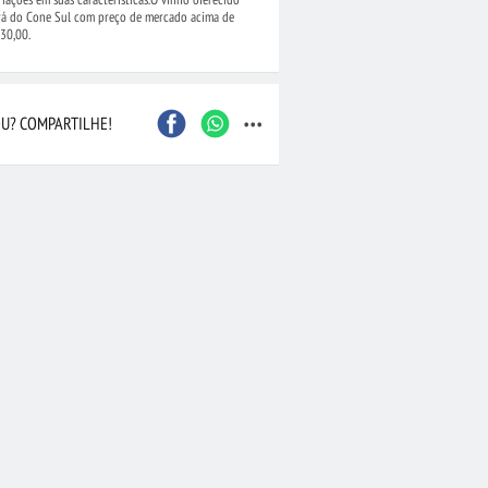
rá do Cone Sul com preço de mercado acima de
30,00.
...
U? COMPARTILHE!
•
Cesta de Frutas
R$ 159,90
•
Buquê de Flores do
ocolate
Campo Grande
(176)
(6002)
Caxias do Sul
São Bernardo do Camp