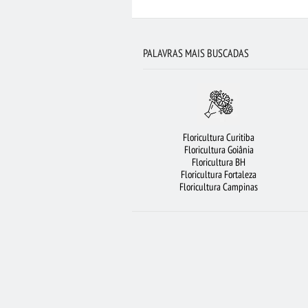
ROSAS VERMELHAS
FLORICULTURA S
VIOLETA
FLORICULTURA SÃO BER
PALAVRAS MAIS BUSCADAS
FLORICULTURA SALVADOR
FL
FLORICULTURA PORTO ALEGRE
FLORIC
FLORICULTURA JUNDIAÍ
RAMALHETE DE F
Floricultura Curitiba
FLORICULTURA BELÉM
FLORICULTURA 
Floricultura Goiânia
Floricultura BH
FLORICULTURA RJ
LÍRIO
CESTA DE CH
Floricultura Fortaleza
Floricultura Campinas