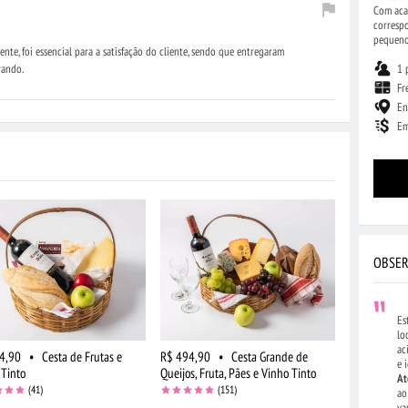
Com acab
correspo
pequeno
nte, foi essencial para a satisfação do cliente, sendo que entregaram
1 
rando.
Fr
En
Em
OBSER
Es
lo
ac
4,90
•
Cesta de Frutas e
R$ 494,90
•
Cesta Grande de
e 
 Tinto
Queijos, Fruta, Pães e Vinho Tinto
At
(41)
(151)
ao
va