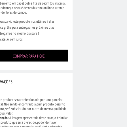
amento em papel poli e fita de cetim (ou material
ndente), a cesta é decorada com um lindo arranjo
 de flores do campo.
pessoa viu este produto nos últimos 7 dias
ete grátis para entregas nos próximos dias
tregamos no mesmo dia para !
 até 3x sem juros
COMPRAR PARA HOJE
VAÇÕES
te produto será confeccionado por uma parceira
cal. Não sendo encontrado algum produto descrito
ima, será substituído por outro de mesma qualidade
igual valor.
enção:
A imagem apresentada deste arranjo é similar
 produto que será oferecido, podendo haver
riações em suas características.O vinho oferecido