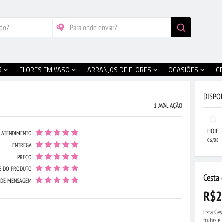
S
FLORES EM VASO
ARRANJOS DE FLORES
OCASIÕES
C
DISPO
1 AVALIAÇÃO
HOJE
ATENDIMENTO
06/08
ENTREGA
PREÇO
E DO PRODUTO
Cesta 
 DE MENSAGEM
R$2
Esta Ces
frutas 