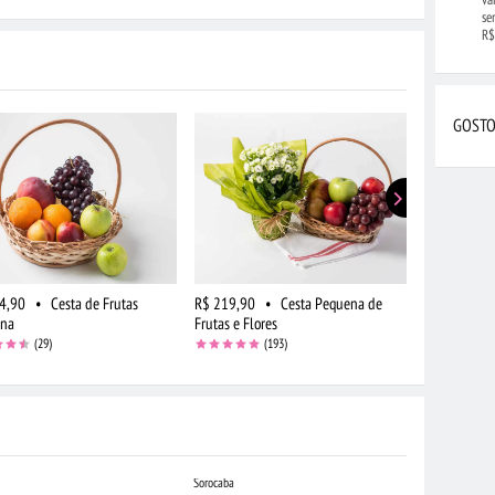
se
R$
GOSTO
4,90
•
Cesta de Frutas
R$ 219,90
•
Cesta Pequena de
R$ 299,90
ena
Frutas e Flores
Grande e Ch
(29)
(193)
Sorocaba
Campo Grande