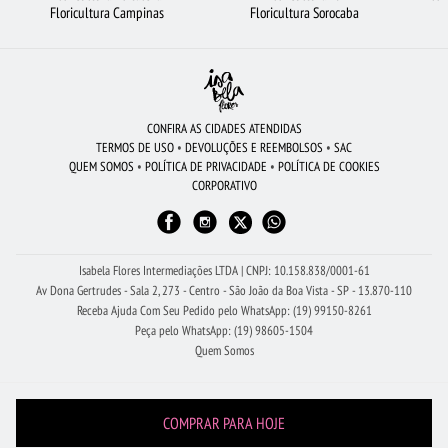
COROA DE FLORES
LÍRIO
FLORES VERMELHAS
Floricultura Campinas
Floricultura Sorocaba
FLORICULTURA JOÃO PESSOA
RAMALHETE DE FLORES
ARRANJO DE FLORES
CESTA DE FRUTAS
ROSAS VERMELHAS
FLORICULTURA UBERLÂNDIA
BUQUÊS DE FLORES
FLORICULTURA MANAUS
FLORICULTURA RECIFE
CONFIRA AS CIDADES ATENDIDAS
TERMOS DE USO
•
DEVOLUÇÕES E REEMBOLSOS
•
SAC
FLORICULTURA RIBEIRÃO PRETO
FLORICULTURA GUARULHOS
QUEM SOMOS
•
POLÍTICA DE PRIVACIDADE
•
POLÍTICA DE COOKIES
CORPORATIVO
CIDADES MAIS PROCURADAS
FLORES BRANCAS
FLORICULTURA SÃO BERNARDO DO CAMPO
FLORES DO CAMPO
ROSAS AMARELAS
URSO DE PELÚCIA
BUQUÊ DE 20 ROSAS VERMELHAS
Isabela Flores Intermediações LTDA | CNPJ: 10.158.838/0001-61
Av Dona Gertrudes - Sala 2, 273 - Centro - São João da Boa Vista - SP - 13.870-110
Receba Ajuda Com Seu Pedido pelo WhatsApp: (19) 99150-8261
Peça pelo WhatsApp: (19) 98605-1504
Quem Somos
COMPRAR PARA HOJE