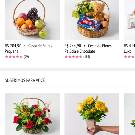
R$ 204,90
•
Cesta de Frutas
R$ 244,90
•
Cesta de Flores,
R$ 414
Pequena
Pelúcia e Chocolate
Luxo
(29)
(189)
SUGERIMOS PARA VOCÊ