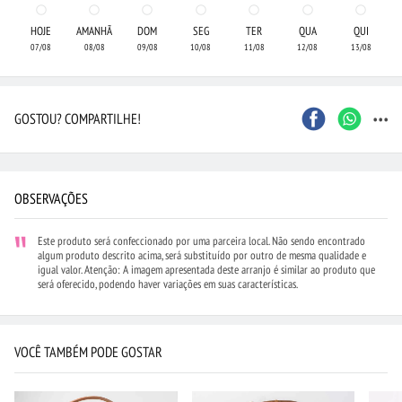
HOJE
AMANHÃ
DOM
SEG
TER
QUA
QUI
07/08
08/08
09/08
10/08
11/08
12/08
13/08
...
GOSTOU? COMPARTILHE!
OBSERVAÇÕES
Este produto será confeccionado por uma parceira local. Não sendo encontrado
algum produto descrito acima, será substituído por outro de mesma qualidade e
igual valor. Atenção: A imagem apresentada deste arranjo é similar ao produto que
será oferecido, podendo haver variações em suas características.
VOCÊ TAMBÉM PODE GOSTAR