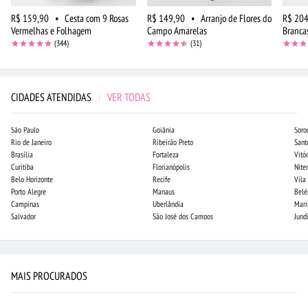
R$ 159,90
•
Cesta com 9 Rosas
R$ 149,90
•
Arranjo de Flores do
R$ 204
Vermelhas e Folhagem
Campo Amarelas
Branca
(344)
(31)
CIDADES ATENDIDAS
|
VER TODAS
São Paulo
Goiânia
Soro
Rio de Janeiro
Ribeirão Preto
Sant
Brasília
Fortaleza
Vitór
Curitiba
Florianópolis
Niter
Belo Horizonte
Recife
Vila
Porto Alegre
Manaus
Bel
Campinas
Uberlândia
Mari
Salvador
São José dos Campos
Jund
MAIS PROCURADOS