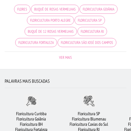
FLORES
BUQUÊ DE ROSAS VERMELHAS
FLORICULTURA GOIÂNIA
FLORICULTURA PORTO ALEGRE
FLORICULTURA SP
BUQUÊ DE 12 ROSAS VERMELHAS
FLORICULTURA RJ
FLORICULTURA FORTALEZA
FLORICULTURA SÃO JOSÉ DOS CAMPOS
FLORICULTURA JUNDIAÍ
CESTA DE CHOCOLATE
VIOLETA
VER MAIS
CESTA DE CAFÉ DA MANHÃ
FLORICULTURA BELÉM
FLORICULTURA SALVADOR
ROSAS
FLORICULTURA SANTOS
FLORES COLORIDAS
PALAVRAS MAIS BUSCADAS
FLORICULTURA SANTO ANDRÉ
FLORICULTURA NITERÓI
FLORICULTURA BARUERI
FLORICULTURA CAMPINAS
ORQUÍDEAS
FLORICULTURA BH
ROSAS BRANCAS
FLORICULTURA CURITIBA
Floricultura Curitiba
Floricultura SP
Floricultura Goiânia
Floricultura Blumenau
F
FLORICULTURA BRASÍLIA
MAIS BUSCADOS
FLORICULTURA OSASCO
Floricultura BH
Floricultura Caxias do Sul
F
Floricultura Fortaleza
Floricultura RJ
Flor