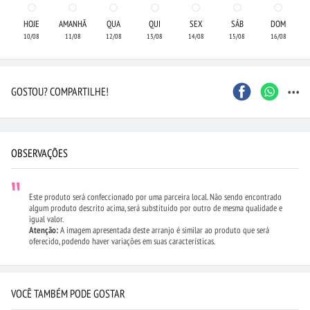
HOJE
AMANHÃ
QUA
QUI
SEX
SÁB
DOM
10/08
11/08
12/08
13/08
14/08
15/08
16/08
...
GOSTOU? COMPARTILHE!
OBSERVAÇÕES
Este produto será confeccionado por uma parceira local. Não sendo encontrado
algum produto descrito acima, será substituído por outro de mesma qualidade e
igual valor.
Atenção:
A imagem apresentada deste arranjo é similar ao produto que será
oferecido, podendo haver variações em suas características.
VOCÊ TAMBÉM PODE GOSTAR