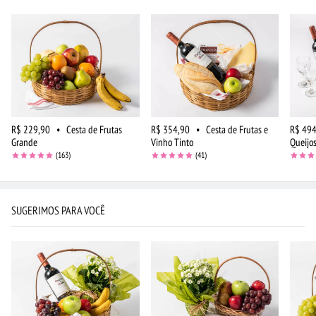
R$ 229,90
•
Cesta de Frutas
R$ 354,90
•
Cesta de Frutas e
R$ 494
Grande
Vinho Tinto
Queijos
(163)
(41)
SUGERIMOS PARA VOCÊ