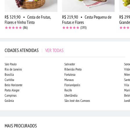
R$ 329,90
•
Cesta de Frutas,
R$ 219,90
•
Cesta Pequena de
R$ 299
Flores e Vinho Tinto
Frutas e Flores
Grande
(86)
(193)
CIDADES ATENDIDAS
|
VER TODAS
São Paulo
Salvador
Soro
Rio de Janeiro
Ribeirão Preto
Vitór
Brasília
Fortaleza
Niter
Curitiba
Manaus
Sant
Belo Horizonte
Florianópolis
Vila
Porto Alegre
Recife
Mari
Campinas
Uberlândia
Bel
Goiânia
São José dos Campos
Jund
MAIS PROCURADOS