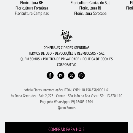
Floricultura BH
Floricultura Caxias do Sul
F
Floricultura Fortaleza
Floricultura RJ
Flor
FLORICULTURA SÃO BERNARDO DO CAMPO
BUQUÊ DE 20 ROSAS VERMELHAS
Floricultura Campinas
Floricultura Sorocaba
LÍRIO
FLORICULTURA SP
MAIS BUSCADOS
FLORICULTURA CURITIBA
BUQUÊ DE 12 ROSAS VERMELHAS
FLORICULTURA BH
FLORICULTURA UBERLÂNDIA
ARRANJO DE FLORES
FLORICULTURA MANAUS
CONFIRA AS CIDADES ATENDIDAS
TERMOS DE USO
•
DEVOLUÇÕES E REEMBOLSOS
•
SAC
ROSAS
FLORICULTURA SANTO ANDRÉ
FLORICULTURA SALVADOR
QUEM SOMOS
•
POLÍTICA DE PRIVACIDADE
•
POLÍTICA DE COOKIES
CORPORATIVO
FLORICULTURA JOÃO PESSOA
FLORICULTURA RJ
BUQUÊ DE ROSAS VERMELHAS
CESTA DE FRUTAS
Isabela Flores Intermediações LTDA | CNPJ: 10.158.838/0001-61
Av Dona Gertrudes - Sala 2, 273 - Centro - São João da Boa Vista - SP - 13.870-110
Peça pelo WhatsApp: (19) 98605-1504
Quem Somos
COMPRAR PARA HOJE