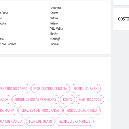
Sorocaba
Campo Grande
o Preto
Santos
Indaiatuba
za
Vitória
Londrina
GOSTO
ópolis
Niterói
Piracicaba
Vila Velha
Juiz de Fora
Belém
São Luis
dia
Maringá
São José do Rio
sé dos Campos
Jundiaí
João Pessoa
BERNARDO DO CAMPO
FLORICULTURA CURITIBA
FLORICULTURA BH
LVADOR
BUQUÊ DE ROSAS VERMELHAS
ROSAS
MAIS BUSCADOS
 DA MANHÃ
CIDADES MAIS PROCURADAS
FLORICULTURA NITERÓI
URA UBERLÂNDIA
FLORICULTURA RJ
FLORICULTURA MANAUS