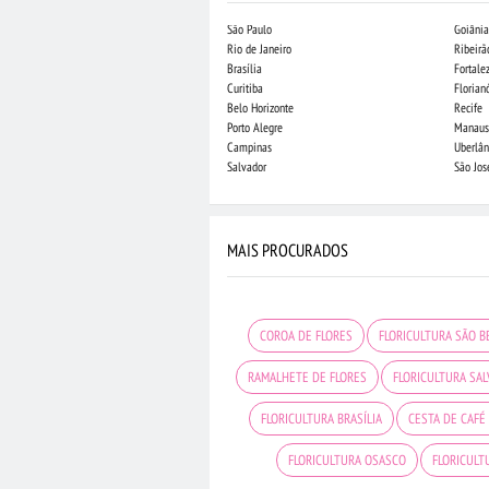
São Paulo
Goiânia
Rio de Janeiro
Ribeirã
Brasília
Fortale
Curitiba
Florian
Belo Horizonte
Recife
Porto Alegre
Manaus
Campinas
Uberlân
Salvador
São Jo
MAIS PROCURADOS
COROA DE FLORES
FLORICULTURA SÃO 
RAMALHETE DE FLORES
FLORICULTURA SA
FLORICULTURA BRASÍLIA
CESTA DE CAFÉ
FLORICULTURA OSASCO
FLORICULT