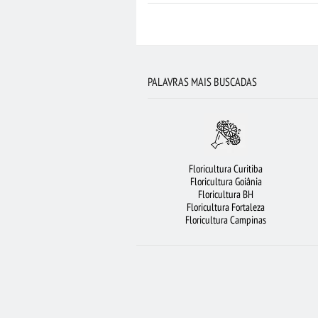
FLORICULTURA RIBEIRÃO PRETO
FLORICULT
FLORES BRANCAS
FLORICULTURA FOR
ROSAS VERMELHAS
FLORICU
PALAVRAS MAIS BUSCADAS
FLORICULTURA SANTO ANDRÉ
FLORICU
FLORICULTURA GUARULHOS
FLORES CO
FLORICULTURA SP
ROSAS BRANCAS
Floricultura Curitiba
FLORES
FLORICULTURA BELÉM
F
Floricultura Goiânia
Floricultura BH
ORQUÍDEAS
Floricultura Fortaleza
Floricultura Campinas