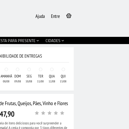
Ajuda
Entre
ESTA PARA PRESENTE
CIDADES
NIBILIDADE DE ENTREGAS
AMANHÃ
DOM
SEG
TER
QUA
QUI
08/08
09/08
10/08
11/08
12/08
13/08
de Frutas, Queijos, Pães, Vinho e Flores
47,90
eia de itens deliciosos para você surpreender a
mada! A cesta é composta por 3 tipos diferentes de