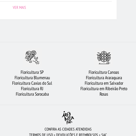
URA GOIÂNIA
BUQUÊS DE FLORES
LÍRIO
FLORICULTURA BARUERI
VER MAIS
TALEZA
ARRANJO DE FLORES
BUQUÊ DE 20 ROSAS VERMELHAS
LTURA CAMPINAS
ROSAS AMARELAS
CESTA DE FRUTAS
LTURA RECIFE
FLORICULTURA JOÃO PESSOA
FLORES VERMELHAS
LORIDAS
FLORICULTURA PORTO ALEGRE
FLORICULTURA SANTOS
VIOLETA
BUQUÊ DE 12 ROSAS VERMELHAS
CESTA DE CHOCOLATE
Floricultura SP
Floricultura Canoas
LORICULTURA JUNDIAÍ
FLORES DO CAMPO
URSO DE PELÚCIA
Floricultura Blumenau
Floricultura Araraquara
Floricultura Caxias do Sul
Floricultura em Salvador
FLORICULTURA SÃO JOSÉ DOS CAMPOS
Floricultura RJ
Floricultura em Ribeirão Preto
Floricultura Sorocaba
Rosas
CONFIRA AS CIDADES ATENDIDAS
TERMOS DE USO
•
DEVOLUÇÕES E REEMBOLSOS
•
SAC