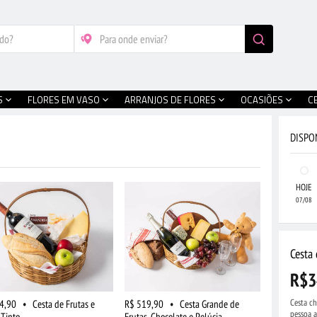
S
FLORES EM VASO
ARRANJOS DE FLORES
OCASIÕES
C
DISPO
HOJE
07/08
Cesta 
R$3
Cesta ch
4,90
•
Cesta de Frutas e
R$ 519,90
•
Cesta Grande de
pessoa a
 Tinto
Frutas, Chocolate e Pelúcia