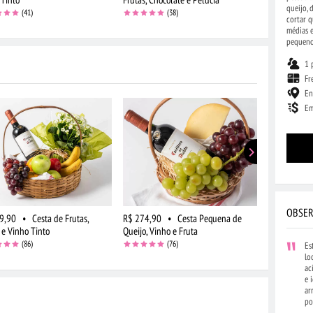
queijo, 
(41)
(38)
cortar q
médias e
pequeno 
1 
Fr
En
Em
OBSER
9,90
•
Cesta de Frutas,
R$ 274,90
•
Cesta Pequena de
R$ 274,90
 e Vinho Tinto
Queijo, Vinho e Fruta
Fruta, Queij
(86)
(76)
Es
lo
ac
e 
ar
po