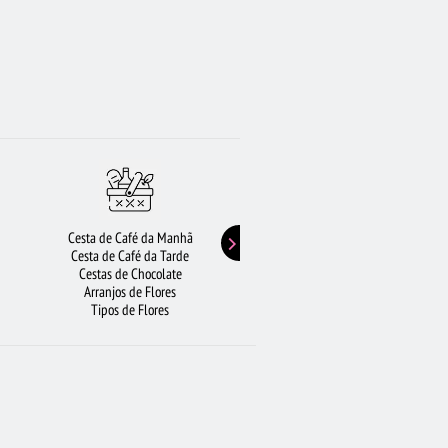
Cesta de Café da Manhã
Buquê de Girassol
Cesta de Café da Tarde
Presentes de Aniversário
Cestas de Chocolate
Buquê de Rosas Vermelhas
Arranjos de Flores
Rosas Amarelas
Tipos de Flores
Lírios