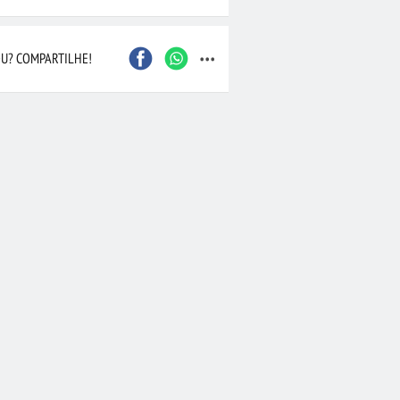
Caxias do Sul
São Bernardo do Camp
...
Contagem
Maceió
Joinville
Santo André
U? COMPARTILHE!
Barueri
Cascavel
Osasco
Itajaí
Nova Iguaçu
Taubaté
 Preto
Bauru
Aracaju
Marília
Macaé