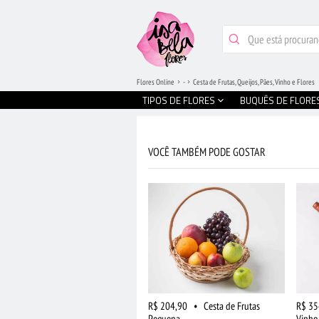
Flores Online
-
Cesta de Frutas, Queijos, Pães, Vinho e Flores
TIPOS DE FLORES
BUQUÊS DE FLORE
VOCÊ TAMBÉM PODE GOSTAR
R$ 204,90
•
Cesta de Frutas
R$ 35
Pequena
Vinho