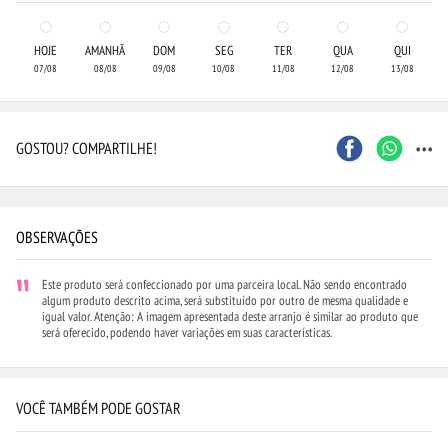
HOJE
AMANHÃ
DOM
SEG
TER
QUA
QUI
07/08
08/08
09/08
10/08
11/08
12/08
13/08
...
GOSTOU? COMPARTILHE!
OBSERVAÇÕES
Este produto será confeccionado por uma parceira local. Não sendo encontrado
algum produto descrito acima, será substituído por outro de mesma qualidade e
igual valor. Atenção: A imagem apresentada deste arranjo é similar ao produto que
será oferecido, podendo haver variações em suas características.
VOCÊ TAMBÉM PODE GOSTAR