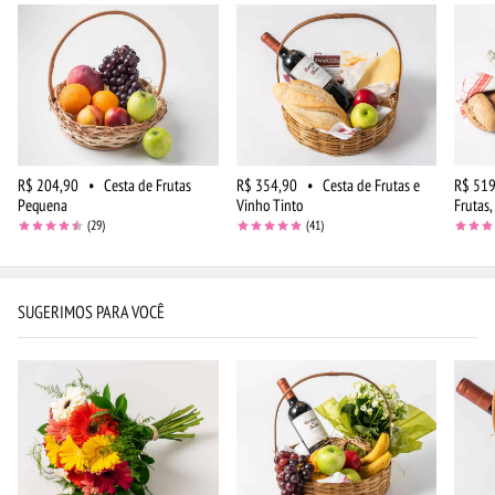
R$ 204,90
•
Cesta de Frutas
R$ 354,90
•
Cesta de Frutas e
R$ 519
Pequena
Vinho Tinto
Frutas,
(29)
(41)
SUGERIMOS PARA VOCÊ