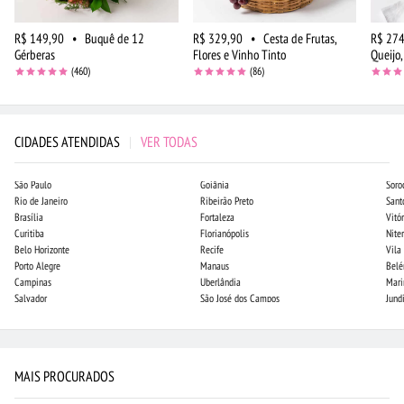
R$ 149,90
•
Buquê de 12
R$ 329,90
•
Cesta de Frutas,
R$ 274
Gérberas
Flores e Vinho Tinto
Queijo,
(460)
(86)
CIDADES ATENDIDAS
|
VER TODAS
São Paulo
Goiânia
Soro
Rio de Janeiro
Ribeirão Preto
Sant
Brasília
Fortaleza
Vitór
Curitiba
Florianópolis
Niter
Belo Horizonte
Recife
Vila
Porto Alegre
Manaus
Bel
Campinas
Uberlândia
Mari
Salvador
São José dos Campos
Jund
MAIS PROCURADOS