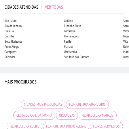
CIDADES ATENDIDAS
|
VER TODAS
São Paulo
Goiânia
Soro
Rio de Janeiro
Ribeirão Preto
Sant
Brasília
Fortaleza
Vitór
Curitiba
Florianópolis
Niter
Belo Horizonte
Recife
Vila
Porto Alegre
Manaus
Bel
Campinas
Uberlândia
Mari
Salvador
São José dos Campos
Jund
MAIS PROCURADOS
CIDADES MAIS PROCURADAS
FLORICULTURA GUARULHOS
CESTA DE CAFÉ DA MANHÃ
ORQUÍDEAS
FLORICULTURA MANAUS
FLORICULTURA RECIFE
FLORICULTURA PORTO ALEGRE
FLORES VERMELHAS