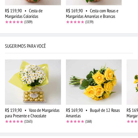
R$ 159,90
•
Cesta de
R$ 169,90
•
Cesta com Rosas e
Margaridas Coloridas
Margaridas Amarelas e Brancas
(1309)
(1139)
SUGERIMOS PARA VOCÊ
R$ 159,90
•
Vaso de Margaridas
R$ 169,90
•
Buquê de 12 Rosas
R$ 169
para Presente e Chocolate
Amarelas
Margar
(1163)
(168)