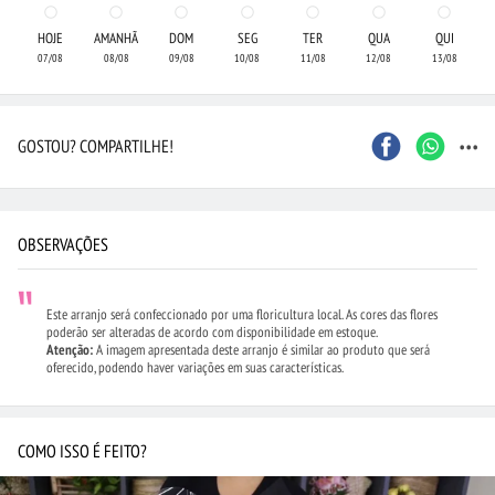
HOJE
AMANHÃ
DOM
SEG
TER
QUA
QUI
07/08
08/08
09/08
10/08
11/08
12/08
13/08
...
GOSTOU? COMPARTILHE!
OBSERVAÇÕES
Este arranjo será confeccionado por uma floricultura local. As cores das flores
poderão ser alteradas de acordo com disponibilidade em estoque.
Atenção:
A imagem apresentada deste arranjo é similar ao produto que será
oferecido, podendo haver variações em suas características.
COMO ISSO É FEITO?