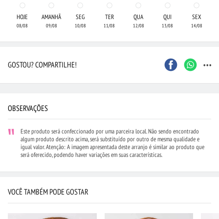
HOJE
AMANHÃ
SEG
TER
QUA
QUI
SEX
08/08
09/08
10/08
11/08
12/08
13/08
14/08
...
GOSTOU? COMPARTILHE!
OBSERVAÇÕES
Este produto será confeccionado por uma parceira local. Não sendo encontrado
algum produto descrito acima, será substituído por outro de mesma qualidade e
igual valor. Atenção: A imagem apresentada deste arranjo é similar ao produto que
será oferecido, podendo haver variações em suas características.
VOCÊ TAMBÉM PODE GOSTAR