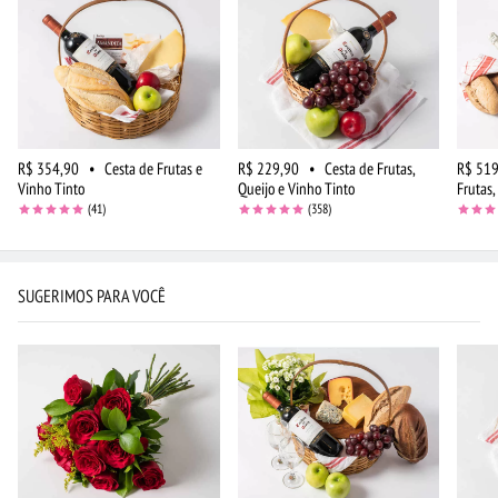
R$ 354,90
•
Cesta de Frutas e
R$ 229,90
•
Cesta de Frutas,
R$ 519
Vinho Tinto
Queijo e Vinho Tinto
Frutas,
(41)
(358)
SUGERIMOS PARA VOCÊ