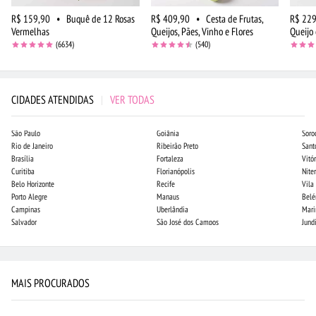
R$ 159,90
•
Buquê de 12 Rosas
R$ 409,90
•
Cesta de Frutas,
R$ 229
Vermelhas
Queijos, Pães, Vinho e Flores
Queijo 
(6634)
(540)
CIDADES ATENDIDAS
|
VER TODAS
São Paulo
Goiânia
Soro
Rio de Janeiro
Ribeirão Preto
Sant
Brasília
Fortaleza
Vitór
Curitiba
Florianópolis
Niter
Belo Horizonte
Recife
Vila
Porto Alegre
Manaus
Bel
Campinas
Uberlândia
Mari
Salvador
São José dos Campos
Jund
MAIS PROCURADOS