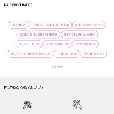
MAIS PROCURADOS
ORQUÍDEAS
FLORICULTURA RIBEIRÃO PRETO
FLORICULTURA BARUERI
FLORES
BUQUÊS DE FLORES
CESTA DE CAFÉ DA MANHÃ
CESTA DE FRUTAS
ROSAS VERMELHAS
ROSAS AMARELAS
BUQUÊ DE 12 ROSAS VERMELHAS
FLORICULTURA RJ
URSO DE PELÚCIA
BUQUÊ DE ROSAS VERMELHAS
FLORES VERMELHAS
MAIS BUSCADOS
VER MAIS
FLORICULTURA SANTOS
FLORICULTURA SÃO JOSÉ DOS CAMPOS
FLORES COLORIDAS
RAMALHETE DE FLORES
FLORICULTURA SANTO ANDRÉ
PALAVRAS MAIS BUSCADAS
COROA DE FLORES
ROSAS
VIOLETA
FLORICULTURA OSASCO
FLORICULTURA CAMPINAS
FLORES DO CAMPO
FLORES BRANCAS
FLORICULTURA BH
FLORICULTURA SP
FLORICULTURA MANAUS