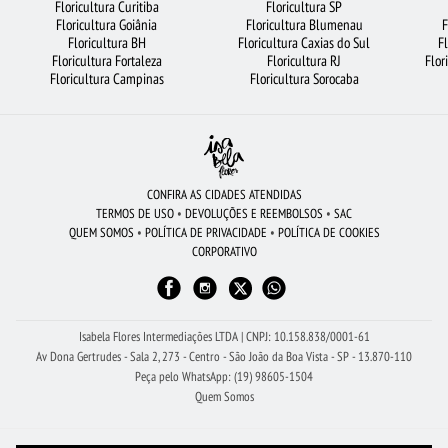
Floricultura Curitiba
Floricultura SP
Floricultura Goiânia
Floricultura Blumenau
F
FLORICULTURA SALVADOR
BUQUÊ DE 20 ROSAS VERMELHAS
Floricultura BH
Floricultura Caxias do Sul
F
Floricultura Fortaleza
Floricultura RJ
Flor
FLORICULTURA NITERÓI
CESTA DE CHOCOLATE
FLORICULTURA JOÃO PESSOA
Floricultura Campinas
Floricultura Sorocaba
FLORICULTURA FORTALEZA
FLORICULTURA GUARULHOS
FLORICULTURA SÃO BERNARDO DO CAMPO
LÍRIO
FLORICULTURA GOIÂNIA
ROSAS BRANCAS
ARRANJO DE FLORES
CIDADES MAIS PROCURADAS
CONFIRA AS CIDADES ATENDIDAS
TERMOS DE USO
•
DEVOLUÇÕES E REEMBOLSOS
•
SAC
FLORICULTURA PORTO ALEGRE
FLORICULTURA UBERLÂNDIA
QUEM SOMOS
•
POLÍTICA DE PRIVACIDADE
•
POLÍTICA DE COOKIES
CORPORATIVO
FLORICULTURA CURITIBA
FLORICULTURA JUNDIAÍ
FLORICULTURA BELÉM
FLORICULTURA RECIFE
FLORICULTURA BRASÍLIA
Isabela Flores Intermediações LTDA | CNPJ: 10.158.838/0001-61
Av Dona Gertrudes - Sala 2, 273 - Centro - São João da Boa Vista - SP - 13.870-110
Peça pelo WhatsApp: (19) 98605-1504
Quem Somos