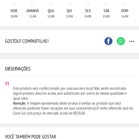
HOJE
AMANHÃ
QUA
QUI
SEX
SÁB
DOM
10/08
11/08
12/08
13/08
14/08
15/08
16/08
...
GOSTOU? COMPARTILHE!
OBSERVAÇÕES
Este produto será confeccionado por uma parceira local. Não sendo encontrado
algum produto descrito acima, será substituído por outro de mesma qualidade e
igual valor.
Atenção:
A imagem apresentada deste arranjo é similar ao produto que será
oferecido, podendo haver variações em suas características.O vinho oferecido será do
Cone Sul com preço de mercado acima de R$30,00.
VOCÊ TAMBÉM PODE GOSTAR