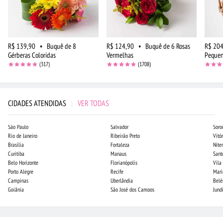
R$ 139,90
•
Buquê de 8
R$ 124,90
•
Buquê de 6 Rosas
R$ 204
Gérberas Coloridas
Vermelhas
Peque
(317)
(1708)
CIDADES ATENDIDAS
|
VER TODAS
São Paulo
Salvador
Soro
Rio de Janeiro
Ribeirão Preto
Vitór
Brasília
Fortaleza
Niter
Curitiba
Manaus
Sant
Belo Horizonte
Florianópolis
Vila
Porto Alegre
Recife
Mari
Campinas
Uberlândia
Bel
Goiânia
São José dos Campos
Jund