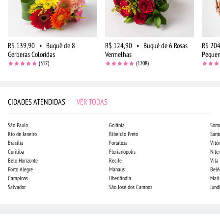
R$ 139,90
•
Buquê de 8
R$ 124,90
•
Buquê de 6 Rosas
R$ 204
Gérberas Coloridas
Vermelhas
Peque
(317)
(1708)
CIDADES ATENDIDAS
|
VER TODAS
São Paulo
Goiânia
Soro
Rio de Janeiro
Ribeirão Preto
Sant
Brasília
Fortaleza
Vitór
Curitiba
Florianópolis
Niter
Belo Horizonte
Recife
Vila
Porto Alegre
Manaus
Bel
Campinas
Uberlândia
Mari
Salvador
São José dos Campos
Jund