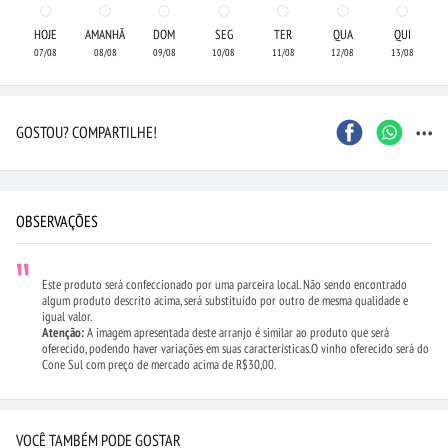
HOJE
AMANHÃ
DOM
SEG
TER
QUA
QUI
07/08
08/08
09/08
10/08
11/08
12/08
13/08
...
GOSTOU? COMPARTILHE!
OBSERVAÇÕES
Este produto será confeccionado por uma parceira local. Não sendo encontrado
algum produto descrito acima, será substituído por outro de mesma qualidade e
igual valor.
Atenção:
A imagem apresentada deste arranjo é similar ao produto que será
oferecido, podendo haver variações em suas características.O vinho oferecido será do
Cone Sul com preço de mercado acima de R$30,00.
VOCÊ TAMBÉM PODE GOSTAR