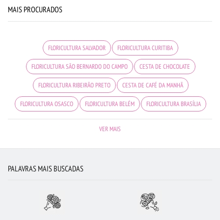
MAIS PROCURADOS
FLORICULTURA SALVADOR
FLORICULTURA CURITIBA
FLORICULTURA SÃO BERNARDO DO CAMPO
CESTA DE CHOCOLATE
FLORICULTURA RIBEIRÃO PRETO
CESTA DE CAFÉ DA MANHÃ
FLORICULTURA OSASCO
FLORICULTURA BELÉM
FLORICULTURA BRASÍLIA
COROA DE FLORES
FLORICULTURA FORTALEZA
FLORES BRANCAS
VER MAIS
ROSAS AMARELAS
ROSAS BRANCAS
FLORICULTURA RECIFE
FLORES
FLORICULTURA NITERÓI
FLORES VERMELHAS
ROSAS VERMELHAS
PALAVRAS MAIS BUSCADAS
CIDADES MAIS PROCURADAS
URSO DE PELÚCIA
BUQUÊ DE 12 ROSAS VERMELHAS
LÍRIO
FLORICULTURA BH
FLORICULTURA SÃO JOSÉ DOS CAMPOS
FLORICULTURA SANTO ANDRÉ