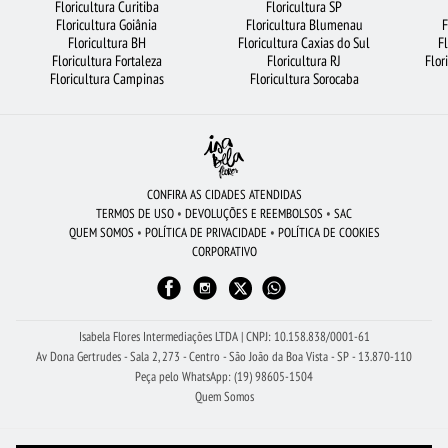
Floricultura Curitiba
Floricultura SP
Floricultura Goiânia
Floricultura Blumenau
F
FLORICULTURA CAMPINAS
BUQUÊS DE FLORES
FLORES DO CAMPO
Floricultura BH
Floricultura Caxias do Sul
F
Floricultura Fortaleza
Floricultura RJ
Flor
FLORES COLORIDAS
FLORICULTURA SP
FLORICULTURA PORTO ALEGRE
Floricultura Campinas
Floricultura Sorocaba
ROSAS
FLORICULTURA GOIÂNIA
BUQUÊ DE ROSAS VERMELHAS
FLORICULTURA BARUERI
ARRANJO DE FLORES
FLORICULTURA JOÃO PESSOA
CESTA DE FRUTAS
FLORICULTURA JUNDIAÍ
CONFIRA AS CIDADES ATENDIDAS
TERMOS DE USO
•
DEVOLUÇÕES E REEMBOLSOS
•
SAC
BUQUÊ DE 20 ROSAS VERMELHAS
FLORICULTURA MANAUS
QUEM SOMOS
•
POLÍTICA DE PRIVACIDADE
•
POLÍTICA DE COOKIES
CORPORATIVO
RAMALHETE DE FLORES
FLORICULTURA UBERLÂNDIA
MAIS BUSCADOS
FLORICULTURA SANTOS
FLORICULTURA GUARULHOS
FLORICULTURA RJ
ORQUÍDEAS
VIOLETA
Isabela Flores Intermediações LTDA | CNPJ: 10.158.838/0001-61
Av Dona Gertrudes - Sala 2, 273 - Centro - São João da Boa Vista - SP - 13.870-110
Peça pelo WhatsApp: (19) 98605-1504
Quem Somos