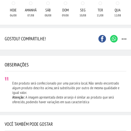
HOJE
AMANHÃ
SÁB
DOM
SEG
TER
QUA
06/08
07/08
08/08
09/08
10/08
11/08
12/08
...
GOSTOU? COMPARTILHE!
OBSERVAÇÕES
Este produto será confeccionado por uma parceira local. Não sendo encontrado
algum produto descrito acima, será substituído por outro de mesma qualidade e
igual valor.
Atenção:
A imagem apresentada deste arranjo é similar ao produto que será
oferecido, podendo haver variações em suas característica
VOCÊ TAMBÉM PODE GOSTAR