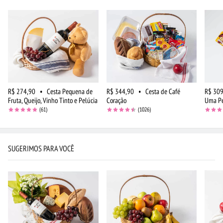
R$ 274,90
•
Cesta Pequena de
R$ 344,90
•
Cesta de Café
R$ 309
Fruta, Queijo, Vinho Tinto e Pelúcia
Coração
Uma P
(61)
(1026)
SUGERIMOS PARA VOCÊ