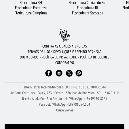
Floricultura BH
Floricultura Caxias do Sul
F
Floricultura Fortaleza
Floricultura RJ
Flor
FLORICULTURA UBERLÂNDIA
FLORICULTURA PORTO ALEGRE
Floricultura Campinas
Floricultura Sorocaba
FLORICULTURA RIBEIRÃO PRETO
ROSAS VERMELHAS
FLORICULTURA SP
FLORICULTURA RECIFE
FLORICULTURA JOÃO PESSOA
BUQUÊ DE ROSAS VERMELHAS
URSO DE PELÚCIA
FLORES COLORIDAS
CONFIRA AS CIDADES ATENDIDAS
TERMOS DE USO
•
DEVOLUÇÕES E REEMBOLSOS
•
SAC
FLORICULTURA NITERÓI
BUQUÊ DE 20 ROSAS VERMELHAS
QUEM SOMOS
•
POLÍTICA DE PRIVACIDADE
•
POLÍTICA DE COOKIES
CORPORATIVO
CIDADES MAIS PROCURADAS
ORQUÍDEAS
ARRANJO DE FLORES
FLORICULTURA CAMPINAS
FLORICULTURA SÃO BERNARDO DO CAMPO
Isabela Flores Intermediações LTDA | CNPJ: 10.158.838/0001-61
Av Dona Gertrudes - Sala 2, 273 - Centro - São João da Boa Vista - SP - 13.870-110
Receba Ajuda Com Seu Pedido pelo WhatsApp: (19) 99150-8261
Peça pelo WhatsApp: (19) 98605-1504
Quem Somos