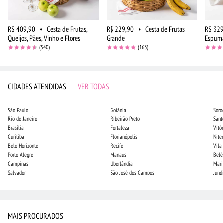
R$ 409,90
•
Cesta de Frutas,
R$ 229,90
•
Cesta de Frutas
R$ 329
Queijos, Pães, Vinho e Flores
Grande
Espuma
(540)
(163)
CIDADES ATENDIDAS
|
VER TODAS
São Paulo
Goiânia
Soro
Rio de Janeiro
Ribeirão Preto
Sant
Brasília
Fortaleza
Vitór
Curitiba
Florianópolis
Niter
Belo Horizonte
Recife
Vila
Porto Alegre
Manaus
Bel
Campinas
Uberlândia
Mari
Salvador
São José dos Campos
Jund
MAIS PROCURADOS