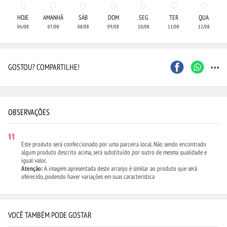
HOJE
AMANHÃ
SÁB
DOM
SEG
TER
QUA
06/08
07/08
08/08
09/08
10/08
11/08
12/08
...
GOSTOU? COMPARTILHE!
OBSERVAÇÕES
Este produto será confeccionado por uma parceira local. Não sendo encontrado
algum produto descrito acima, será substituído por outro de mesma qualidade e
igual valor.
Atenção:
A imagem apresentada deste arranjo é similar ao produto que será
oferecido, podendo haver variações em suas característica
VOCÊ TAMBÉM PODE GOSTAR