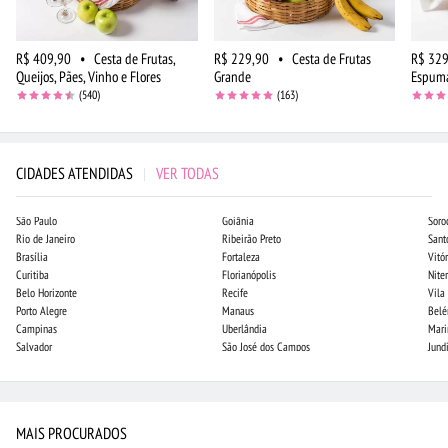
R$ 409,90
•
Cesta de Frutas,
R$ 229,90
•
Cesta de Frutas
R$ 329
Queijos, Pães, Vinho e Flores
Grande
Espuma
(540)
(163)
CIDADES ATENDIDAS
|
VER TODAS
São Paulo
Goiânia
Soro
Rio de Janeiro
Ribeirão Preto
Sant
Brasília
Fortaleza
Vitór
Curitiba
Florianópolis
Niter
Belo Horizonte
Recife
Vila
Porto Alegre
Manaus
Bel
Campinas
Uberlândia
Mari
Salvador
São José dos Campos
Jund
MAIS PROCURADOS