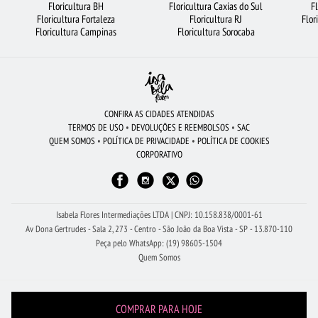
Floricultura BH
Floricultura Caxias do Sul
F
Floricultura Fortaleza
Floricultura RJ
Flor
FLORES
FLORICULTURA SANTOS
FLORICULTURA SANTO ANDRÉ
Floricultura Campinas
Floricultura Sorocaba
COROA DE FLORES
BUQUÊ DE ROSAS VERMELHAS
ARRANJO DE FLORES
FLORES COLORIDAS
FLORICULTURA NITERÓI
FLORICULTURA JOÃO PESSOA
FLORICULTURA SÃO BERNARDO DO CAMPO
CESTA DE CAFÉ DA MANHÃ
CONFIRA AS CIDADES ATENDIDAS
TERMOS DE USO
•
DEVOLUÇÕES E REEMBOLSOS
•
SAC
RAMALHETE DE FLORES
FLORICULTURA UBERLÂNDIA
QUEM SOMOS
•
POLÍTICA DE PRIVACIDADE
•
POLÍTICA DE COOKIES
CORPORATIVO
FLORICULTURA GOIÂNIA
FLORES BRANCAS
FLORICULTURA RECIFE
MAIS BUSCADOS
FLORICULTURA SÃO JOSÉ DOS CAMPOS
URSO DE PELÚCIA
Isabela Flores Intermediações LTDA | CNPJ: 10.158.838/0001-61
Av Dona Gertrudes - Sala 2, 273 - Centro - São João da Boa Vista - SP - 13.870-110
Peça pelo WhatsApp: (19) 98605-1504
Quem Somos
COMPRAR PARA HOJE