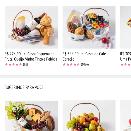
R$ 274,90
•
Cesta Pequena de
R$ 344,90
•
Cesta de Café
R$ 309
Fruta, Queijo, Vinho Tinto e Pelúcia
Coração
Uma P
(61)
(1026)
SUGERIMOS PARA VOCÊ